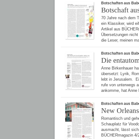
Botschaften aus Bab
Botschaft au
70 Jahre nach dem To
ein Klassiker, wird e
Artikel aus BÜCHERma
Übersetzungen nicht 
die Leser, meinen ma
Botschaften aus Bab
Die entautom
Anne Birkenhauer ha
übersetzt: Lyrik, Rom
lebt in Jerusalem. 
rufe von unterwegs a
ankomme, hat Anne 
Botschaften aus Bab
New Orleans
Romantisch und gehei
Schauplatz für Voodo
ausmacht, lässt sich
BÜCHERmagazin 4/201