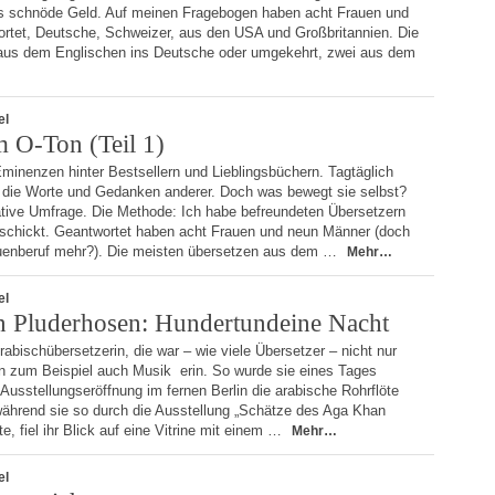
 schnöde Geld. Auf meinen Fragebogen haben acht Frauen und
rtet, Deutsche, Schweizer, aus den USA und Großbritannien. Die
aus dem Englischen ins Deutsche oder umgekehrt, zwei aus dem
el
m O-Ton (Teil 1)
Eminenzen hinter Bestsellern und Lieblingsbüchern. Tagtäglich
n die Worte und Gedanken anderer. Doch was bewegt sie selbst?
ative Umfrage. Die Methode: Ich habe befreundeten Übersetzern
schickt. Geantwortet haben acht Frauen und neun Männer (doch
auenberuf mehr?). Die meisten übersetzen aus dem …
Mehr…
el
n Pluderhosen: Hundertundeine Nacht
abischübersetzerin, die war – wie viele Übersetzer – nicht nur
n zum Beispiel auch Musik erin. So wurde sie eines Tages
 Ausstellungseröffnung im fernen Berlin die arabische Rohrflöte
während sie so durch die Ausstellung „Schätze des Aga Khan
, fiel ihr Blick auf eine Vitrine mit einem …
Mehr…
el