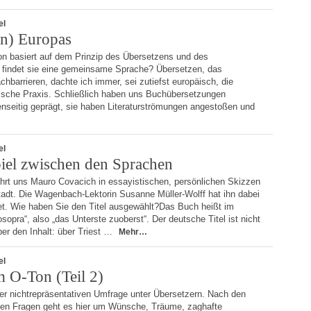
el
(n) Europas
on basiert auf dem Prinzip des Übersetzens und des
findet sie eine gemeinsame Sprache? Übersetzen, das
hbarrieren, dachte ich immer, sei zutiefst europäisch, die
ische Praxis. Schließlich haben uns Buchübersetzungen
seitig geprägt, sie haben Literaturströmungen angestoßen und
el
el zwischen den Sprachen
 führt uns Mauro Covacich in essayistischen, persönlichen Skizzen
adt. Die Wagenbach-Lektorin Susanne Müller-Wolff hat ihn dabei
et. Wie haben Sie den Titel ausgewählt?Das Buch heißt im
tosopra“, also „das Unterste zuoberst“. Der deutsche Titel ist nicht
aber den Inhalt: über Triest …
Mehr…
el
m O-Ton (Teil 2)
rer nichtrepräsentativen Umfrage unter Übersetzern. Nach den
chen Fragen geht es hier um Wünsche, Träume, zaghafte