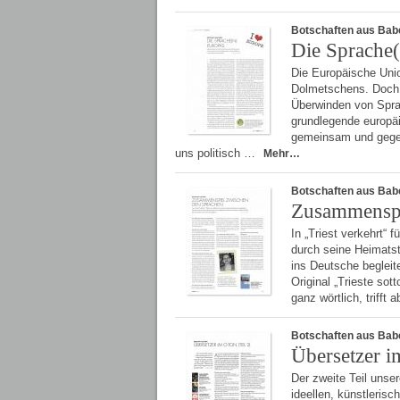
Botschaften aus Bab
Die Sprache
Die Europäische Uni
Dolmetschens. Doch 
Überwinden von Sprac
grundlegende europä
gemeinsam und gegen
uns politisch …
Mehr…
Botschaften aus Bab
Zusammenspi
In „Triest verkehrt“
durch seine Heimatst
ins Deutsche begleit
Original „Trieste sot
ganz wörtlich, trifft 
Botschaften aus Bab
Übersetzer i
Der zweite Teil unse
ideellen, künstleris