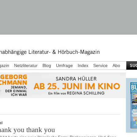
azin
Netzliteratur
Blog
Umfrage
Index
Service
Abo
el
hank you thank you