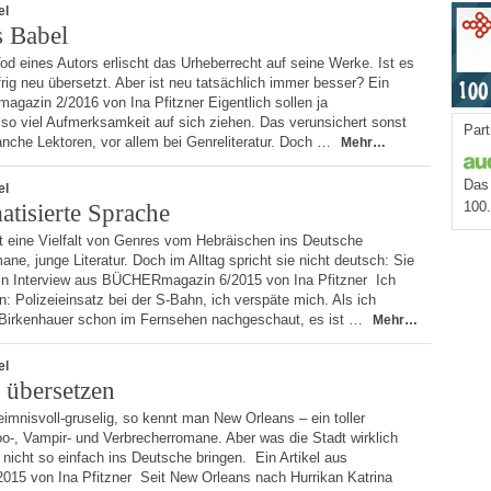
el
s Babel
d eines Autors erlischt das Urheberrecht auf seine Werke. Ist es
ifrig neu übersetzt. Aber ist neu tatsächlich immer besser? Ein
gazin 2/2016 von Ina Pfitzner Eigentlich sollen ja
so viel Aufmerksamkeit auf sich ziehen. Das verunsichert sonst
Part
nche Lektoren, vor allem bei Genreliteratur. Doch …
Mehr…
Das 
el
100
atisierte Sprache
t eine Vielfalt von Genres vom Hebräischen ins Deutsche
ane, junge Literatur. Doch im Alltag spricht sie nicht deutsch: Sie
Ein Interview aus BÜCHERmagazin 6/2015 von Ina Pfitzner Ich
n: Polizeieinsatz bei der S-Bahn, ich verspäte mich. Als ich
Birkenhauer schon im Fernsehen nachgeschaut, es ist …
Mehr…
el
 übersetzen
mnisvoll-gruselig, so kennt man New Orleans – ein toller
o-, Vampir- und Verbrecherromane. Aber was die Stadt wirklich
 nicht so einfach ins Deutsche bringen. Ein Artikel aus
5 von Ina Pfitzner Seit New Orleans nach Hurrikan Katrina