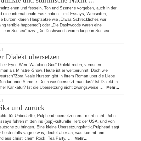
 dunkle und stürmische Nacht ...“
ineinziehen und fesseln, Ton und Szenerie vorgeben, auch in der
d eine internationale Faszination – mit Essays, Webseiten,
die kurzen klaren Hauptsätze wie „Etwas Schreckliches war
ng terrible happened“) oder „Die Dashwoods waren eine
ilie in Sussex“ bzw. „Die Dashwoods waren lange in Sussex …
el
r Dialekt übersetzen
„Their Eyes Were Watching God“ Dialekt reden, verrissen
man als Minstrel-Show. Heute ist er weltberühmt. Doch wie
 Deutsch?Zora Neale Hurston gibt in ihrem Roman über die Liebe
 Mundart eine Stimme. Doch wie übersetzt man das? Ist Dialekt in
immer Karikatur? Ist die Übersetzung nicht zwangsweise …
Mehr…
el
ika und zurück
ichts für Unbedarfte, Pulphead übersetzen erst recht nicht. John
ssays führen mitten ins (pop)-kulturelle Herz der USA, und von
 Deutsche zu bringen. Eine kleine Übersetzungskritik.Pulphead sagt
 bestenfalls vage etwas, deutet aber an, was kommt: ein
nd aus christlichem Rock, Tea Party, …
Mehr…