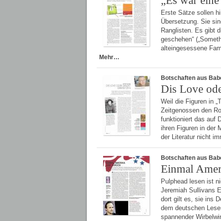
„Es war eine
Erste Sätze sollen h
Übersetzung. Sie sin
Ranglisten. Es gibt 
geschehen“ („Somethi
alteingesessene Fam
Mehr…
Botschaften aus Bab
Dis Love ode
Weil die Figuren in 
Zeitgenossen den Ro
funktioniert das auf
ihren Figuren in der
der Literatur nicht 
Botschaften aus Bab
Einmal Amer
Pulphead lesen ist n
Jeremiah Sullivans E
dort gilt es, sie ins
dem deutschen Leser
spannender Wirbelwi