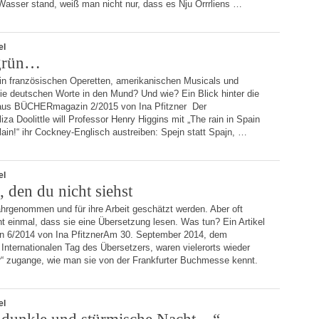
Wasser stand, weiß man nicht nur, dass es Nju Orrrliens …
el
 grün…
in französischen Operetten, amerikanischen Musicals und
die deutschen Worte in den Mund? Und wie? Ein Blick hinter die
l aus BÜCHERmagazin 2/2015 von Ina Pfitzner Der
za Doolittle will Professor Henry Higgins mit „The rain in Spain
lain!“ ihr Cockney-Englisch austreiben: Spejn statt Spajn, …
el
 den du nicht siehst
hrgenommen und für ihre Arbeit geschätzt werden. Aber oft
ht einmal, dass sie eine Übersetzung lesen. Was tun? Ein Artikel
6/2014 von Ina PfitznerAm 30. September 2014, dem
nternationalen Tag des Übersetzers, waren vielerorts wieder
r“ zugange, wie man sie von der Frankfurter Buchmesse kennt.
el