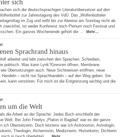
ter sich
achen sich die deutschsprachigen Literaturübersetzer auf den
olfenbüttel zur Jahrestagung des VdÜ. Das „Wolfenbütteler
eitagmittag im Zug und reißt bis zur Abreise am Sonntag nicht ab.
ich zweckfrei, ist weder Konferenz noch Plenum noch Festival und
bisschen. Ein ganzes Wochenende gehört die …
Mehr…
el
enen Sprachrand hinaus
 Wolf arbeitet und lebt zwischen den Sprachen. Schreiben,
sie politisch. Was kann Lyrik?Grenzen öffnen, Membrane
 wie Übersetzungen auch. Neue Sichtweisen eröffnen, neue
s Handeln – nicht nur Sprachhandeln – auf den Weg geben. Sie
ein, kann verstören. Für mich ist die Entgrenzung wichtig und die
el
en um die Welt
als die Arbeit an der Sprache: Jedes Buch erschließt der
ue Welt. Bei John Freelys „Platon in Bagdad“ war es der ganze
n ich Übersetzerin. Doch letztens war ich Astronomin, Astrologin,
kerin, Theologin, Alchemistin, Medizinerin, Historikerin, Dichterin
 mich in (auch überlebte) …
Mehr…