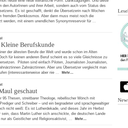
hört heute eine neue literarische Form: Danksagungen. Und diese
on den AutorInnen und ihrer Arbeit, sondern auch vom Status des
Lese
etzens. Es ist geschafft, denkt die Übersetzerin nach Wochen
em fremden Denkkosmos. Aber dann muss meist noch die
t werden, mit einem unendlichen Synonymreservoir für …
el
 Kleine Berufskunde
iner der ältesten Berufe der Welt und wurde schon im Alten
och für keinen anderen Beruf scheint es so viele Gleichnisse zu
rsetzen. Piloten sind einfach Piloten, Journalisten Journalisten,
Zahnärztinnen Zahnärztinnen. Aber uns Übersetzer vergleicht man
ufen (interessanterweise aber nie …
Mehr…
el
 Maul geschaut
r 95 Thesen, streitbarer Theologe, rebellischer Mönch mit
News
Prediger und Schreiber – und ein begnadeter und sprachgewaltiger
ch nicht weiß: Es ist Lutherdekade, und dieses Jahr im Herbst
r sein, dass Martin Luther sich anschickte, die deutschen Lande
 nur als Geistlicher und Religionsaktivist, …
Mehr…