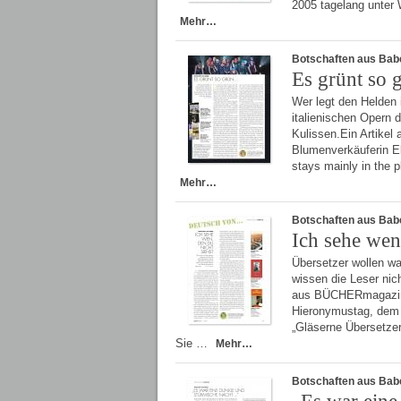
2005 tagelang unter 
Mehr…
Botschaften aus Bab
Es grünt so
Wer legt den Helden 
italienischen Opern 
Kulissen.Ein Artike
Blumenverkäuferin Eli
stays mainly in the p
Mehr…
Botschaften aus Bab
Ich sehe wen,
Übersetzer wollen wa
wissen die Leser nic
aus BÜCHERmagazin 
Hieronymustag, dem I
„Gläserne Übersetze
Sie …
Mehr…
Botschaften aus Bab