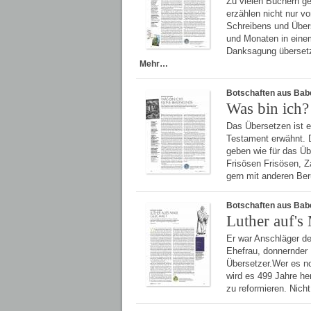
Zu vielen Büchern ge
erzählen nicht nur v
Schreibens und Übers
und Monaten in ein
Danksagung übersetz
Mehr…
Botschaften aus Bab
Was bin ich?
Das Übersetzen ist e
Testament erwähnt. D
geben wie für das Übe
Frisösen Frisösen, 
gern mit anderen Ber
Botschaften aus Bab
Luther auf's
Er war Anschläger de
Ehefrau, donnernder 
Übersetzer.Wer es no
wird es 499 Jahre he
zu reformieren. Nicht