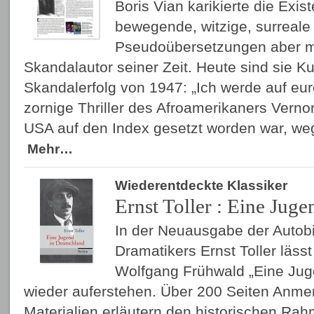
Boris Vian karikierte die Exis
bewegende, witzige, surreal
Pseudoübersetzungen aber m
Skandalautor seiner Zeit. Heute sind sie Ku
Skandalerfolg von 1947: „Ich werde auf eu
zornige Thriller des Afroamerikaners Vernon
USA auf den Index gesetzt worden war, w
Mehr…
Wiederentdeckte Klassiker
Ernst Toller : Eine Jug
In der Neuausgabe der Autobi
Dramatikers Ernst Toller lässt
Wolfgang Frühwald „Eine Jug
wieder auferstehen. Über 200 Seiten Anm
Materialien erläutern den historischen Rah