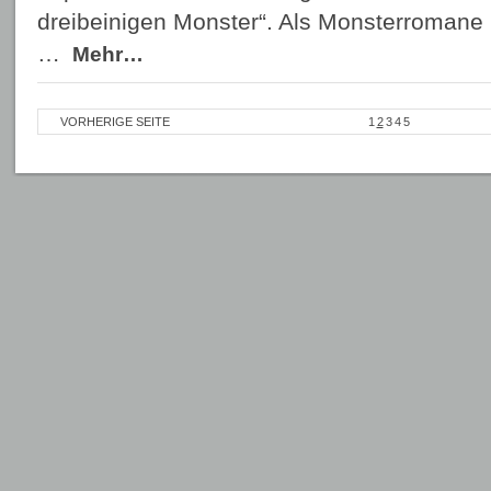
dreibeinigen Monster“. Als Monsterromane 
…
Mehr…
VORHERIGE SEITE
1
2
3
4
5