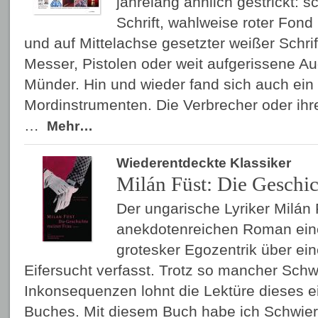
jahrelang ähnlich gestrickt: s
Schrift, wahlweise roter Fon
und auf Mittelachse gesetzter weißer Schri
Messer, Pistolen oder weit aufgerissene A
Münder. Hin und wieder fand sich auch ein 
Mordinstrumenten. Die Verbrecher oder ihr
…
Mehr…
Wiederentdeckte Klassiker
Milán Füst: Die Geschi
Der ungarische Lyriker Milán 
anekdotenreichen Roman ein
grotesker Egozentrik über ei
Eifersucht verfasst. Trotz so mancher Sc
Inkonsequenzen lohnt die Lektüre dieses e
Buches. Mit diesem Buch habe ich Schwier