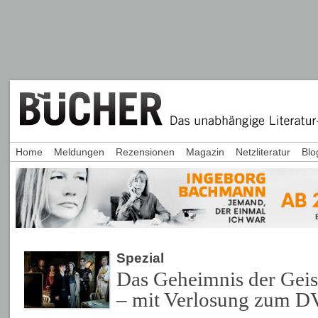
Home
Meldungen
Rezensionen
Magazin
Netzliteratur
Blo
Spezial
Das Geheimnis der Geis
– mit Verlosung zum D