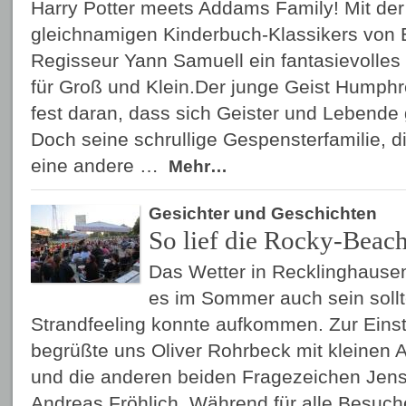
Harry Potter meets Addams Family! Mit der
gleichnamigen Kinderbuch-Klassikers von E
Regisseur Yann Samuell ein fantasievolle
für Groß und Klein.Der junge Geist Humphre
fest daran, dass sich Geister und Lebende
Doch seine schrullige Gespensterfamilie, di
eine andere …
Mehr…
Gesichter und Geschichten
So lief die Rocky-Beac
Das Wetter in Recklinghausen
es im Sommer auch sein sollt
Strandfeeling konnte aufkommen. Zur Eins
begrüßte uns Oliver Rohrbeck mit kleinen 
und die anderen beiden Fragezeichen Jen
Andreas Fröhlich. Während für alle Besuch