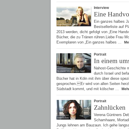
Interview
Eine Handvo
Ein ganzes halbes Ja
Bestsellerliste auf 
2013 werden, dicht gefolgt von „Eine Handv
Bücher, die zu Tränen rühren.Liebe Frau Moy
Exemplaren von „Ein ganzes halbes …
Me
Portrait
In einem ums
Nahost-Geschichte m
durch Israel und befa
Bücher hat in Köln mit ihm über diese spe
gesprochen.Er wird von allen Seiten herzli
Südstadt kommt, und mit kölscher …
Meh
Portrait
Zahnlücken
Verena Güntners Debü
Schamhaare, Mortade
Jungs lehnen am Bauzaun. Ich gehe langsa