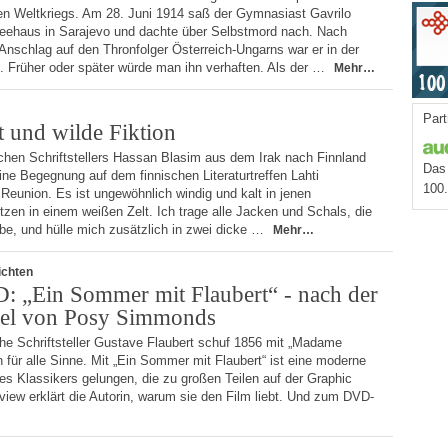
en Weltkriegs. Am 28. Juni 1914 saß der Gymnasiast Gavrilo
feehaus in Sarajevo und dachte über Selbstmord nach. Nach
Anschlag auf den Thronfolger Österreich-Ungarns war er in der
 Früher oder später würde man ihn verhaften. Als der …
Mehr…
Part
t und wilde Fiktion
schen Schriftstellers Hassan Blasim aus dem Irak nach Finnland
Das 
ine Begegnung auf dem finnischen Literaturtreffen Lahti
100
’ Reunion. Es ist ungewöhnlich windig und kalt in jenen
zen in einem weißen Zelt. Ich trage alle Jacken und Schals, die
, und hülle mich zusätzlich in zwei dicke …
Mehr…
ichten
: „Ein Sommer mit Flaubert“ - nach der
el von Posy Simmonds
he Schriftsteller Gustave Flaubert schuf 1856 mit „Madame
für alle Sinne. Mit „Ein Sommer mit Flaubert“ ist eine moderne
s Klassikers gelungen, die zu großen Teilen auf der Graphic
iew erklärt die Autorin, warum sie den Film liebt. Und zum DVD-