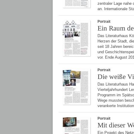
zentraler Lage nahe 
an. Internationale 
Portrait
Ein Raum de
Das Literaturhaus Kö
Herzen der Stadt, di
seit 18 Jahren bereic
und Geschichtenspei
vor. Ende August 20
Portrait
Die weiße Vil
Das Literaturhaus Ham
Vierteljahrhundert L
Programm im Spätsom
Wege mussten beschr
verankerte Instituti
Portrait
Mit dieser W
Ein Projekt des Netz