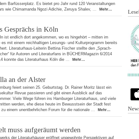
dem Barfüsserplatz. Es bietet pro Jahr rund 120 Veranstaltungen
Stars wie Chimamanda Ngozi Adichie, Zeruya Shalev, …
Mehr…
Lese
s Gesprächs in Köln
ln ist endlich dort angekommen, wo es hingehört – mitten im
e es mit einem reichhaltigen Lesungs- und Kulturprogramm bereits
hert. Literaturhaus-Leiterin Bettina Fischer stellte den „Sprach-
cher“ für Autoren und Literaturfans in BÜCHERMagazin 6/2014
14 konnte das Literaturhaus Köln die …
Mehr…
la an der Alster
burg feiert seinen 25. Geburtstag. Dr. Rainer Moritz lässt ein
esekultur Revue passieren und gibt einen Ausblick auf das
mer. Viele Wege führen ins Hamburger Literaturhaus, und viele
itten werden, ehe diese heute im Bewusstsein der Stadt fest
News
on zu einem unentbehrlichen Forum für die nationale …
Mehr…
elt muss aufgeräumt werden
werks der Literaturhäuser eröffnet ungewohnte Perspektiven auf