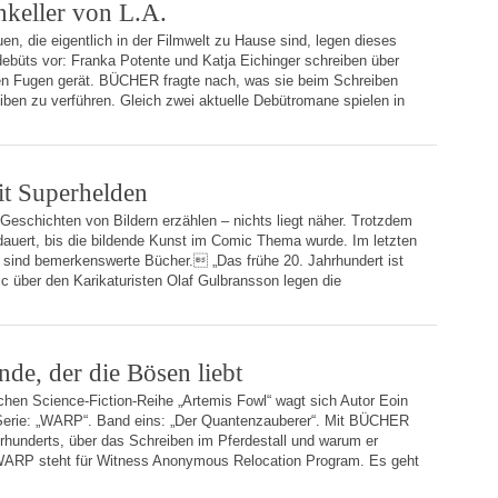
keller von L.A.
en, die eigentlich in der Filmwelt zu Hause sind, legen dieses
ebüts vor: Franka Potente und Katja Eichinger schreiben über
en Fugen gerät. BÜCHER fragte nach, was sie beim Schreiben
ben zu verführen. Gleich zwei aktuelle Debütromane spielen in
it Superhelden
 Geschichten von Bildern erzählen – nichts liegt näher. Trotzdem
dauert, bis die bildende Kunst im Comic Thema wurde. Im letzten
n sind bemerkenswerte Bücher. „Das frühe 20. Jahrhundert ist
 über den Karikaturisten Olaf Gulbransson legen die
nde, der die Bösen liebt
ichen Science-Fiction-Reihe „Artemis Fowl“ wagt sich Autor Eoin
 Serie: „WARP“. Band eins: „Der Quantenzauberer“. Mit BÜCHER
rhunderts, über das Schreiben im Pferdestall und warum er
 WARP steht für Witness Anonymous Relocation Program. Es geht