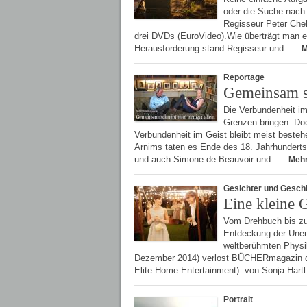
oder die Suche nach
Regisseur Peter Che
drei DVDs (EuroVideo).Wie überträgt man ei
Herausforderung stand Regisseur und …
Reportage
Gemeinsam sc
Die Verbundenheit im
Grenzen bringen. Doc
Verbundenheit im Geist bleibt meist besteh
Arnims taten es Ende des 18. Jahrhunderts,
und auch Simone de Beauvoir und …
Meh
Gesichter und Gesch
Eine kleine 
Vom Drehbuch bis zum
Entdeckung der Unen
weltberühmten Physi
Dezember 2014) verlost BÜCHERmagazin dr
Elite Home Entertainment). von Sonja Har
Portrait