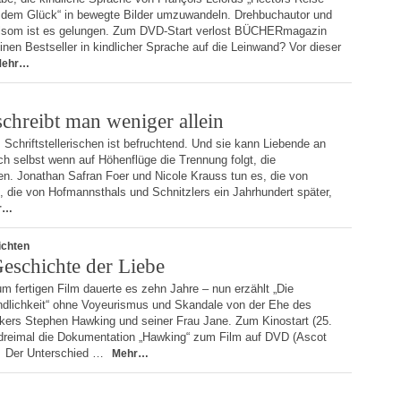
 dem Glück“ in bewegte Bilder umzuwandeln. Drehbuchautor und
lsom ist es gelungen. Zum DVD-Start verlost BÜCHERmagazin
nen Bestseller in kindlicher Sprache auf die Leinwand? Vor dieser
Mehr…
hreibt man weniger allein
 Schriftstellerischen ist befruchtend. Und sie kann Liebende an
h selbst wenn auf Höhenflüge die Trennung folgt, die
en. Jonathan Safran Foer und Nicole Krauss tun es, die von
 die von Hofmannsthals und Schnitzlers ein Jahrhundert später,
r…
ichten
Geschichte der Liebe
 fertigen Film dauerte es zehn Jahre – nun erzählt „Die
dlichkeit“ ohne Voyeurismus und Skandale von der Ehe des
kers Stephen Hawking und seiner Frau Jane. Zum Kinostart (25.
eimal die Dokumentation „Hawking“ zum Film auf DVD (Ascot
tl Der Unterschied …
Mehr…