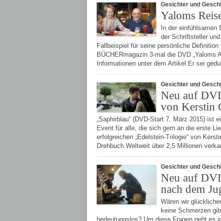
Gesichter und Gesch
Yaloms Reis
In der einfühlsamen
der Schriftsteller u
Fallbeispiel für seine persönliche Definiti
BÜCHERmagazin 3-mal die DVD „Yaloms Anl
Informationen unter dem Artikel.Er sei ged
Gesichter und Gesch
Neu auf DVD
von Kerstin 
„Saphirblau“ (DVD-Start 7. März 2015) ist e
Event für alle, die sich gern an die erste L
erfolgreichen „Edelstein-Trilogie“ von Ke
Drehbuch.Weltweit über 2,5 Millionen ver
Gesichter und Gesch
Neu auf DVD:
nach dem Ju
Wären wir glücklicher
keine Schmerzen gibt
bedeutungslos? Um diese Fragen geht es in 