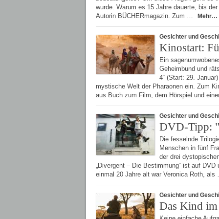
wurde. Warum es 15 Jahre dauerte, bis der T
Autorin BÜCHERmagazin. Zum …
Mehr…
Gesichter und Gesch
Kinostart: F
Ein sagenumwobenes 
Geheimbund und räts
4“ (Start: 29. Janua
mystische Welt der Pharaonen ein. Zum Ki
aus Buch zum Film, dem Hörspiel und ein
Gesichter und Gesch
DVD-Tipp: "
Die fesselnde Trilogi
Menschen in fünf Fra
der drei dystopische
„Divergent – Die Bestimmung“ ist auf DVD
einmal 20 Jahre alt war Veronica Roth, al
Gesichter und Gesch
Das Kind i
Keine einfache Aufga