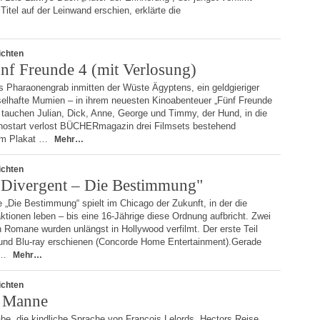
itel auf der Leinwand erschien, erklärte die
ichten
ünf Freunde 4 (mit Verlosung)
Pharaonengrab inmitten der Wüste Ägyptens, ein geldgieriger
elhafte Mumien – in ihrem neuesten Kinoabenteuer „Fünf Freunde
r) tauchen Julian, Dick, Anne, George und Timmy, der Hund, in die
nostart verlost BÜCHERmagazin drei Filmsets bestehend
em Plakat …
Mehr…
ichten
Divergent – Die Bestimmung"
e „Die Bestimmung“ spielt im Chicago der Zukunft, in der die
ktionen leben – bis eine 16-Jährige diese Ordnung aufbricht. Zwei
n Romane wurden unlängst in Hollywood verfilmt. Der erste Teil
 und Blu-ray erschienen (Concorde Home Entertainment).Gerade
s …
Mehr…
ichten
m Manne
be, die kindliche Sprache von François Lelords „Hectors Reise