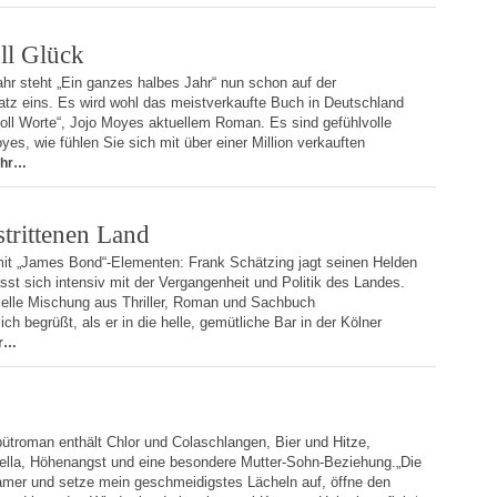
ll Glück
hr steht „Ein ganzes halbes Jahr“ nun schon auf der
Platz eins. Es wird wohl das meistverkaufte Buch in Deutschland
oll Worte“, Jojo Moyes aktuellem Roman. Es sind gefühlvolle
es, wie fühlen Sie sich mit über einer Million verkauften
hr…
trittenen Land
it „James Bond“-Elementen: Frank Schätzing jagt seinen Helden
sst sich intensiv mit der Vergangenheit und Politik des Landes.
zielle Mischung aus Thriller, Roman und Sachbuch
ch begrüßt, als er in die helle, gemütliche Bar in der Kölner
r…
troman enthält Chlor und Colaschlangen, Bier und Hitze,
lla, Höhenangst und eine besondere Mutter-Sohn-Beziehung.„Die
mer und setze mein geschmeidigstes Lächeln auf, öffne den