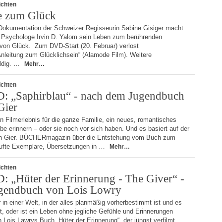
ichten
e zum Glück
 Dokumentation der Schweizer Regisseurin Sabine Gisiger macht
nd Psychologe Irvin D. Yalom sein Leben zum berührenden
on von Glück. Zum DVD-Start (20. Februar) verlost
eitung zum Glücklichsein“ (Alamode Film). Weitere
uldig. …
Mehr…
ichten
: „Saphirblau“ - nach dem Jugendbuch
Gier
in Filmerlebnis für die ganze Familie, ein neues, romantisches
iebe erinnern – oder sie noch vor sich haben. Und es basiert auf der
rstin Gier. BÜCHERmagazin über die Entstehung vom Buch zum
kaufte Exemplare, Übersetzungen in …
Mehr…
ichten
 „Hüter der Erinnerung - The Giver“ -
gendbuch von Lois Lowry
 in einer Welt, in der alles planmäßig vorherbestimmt ist und es
, oder ist ein Leben ohne jegliche Gefühle und Erinnerungen
Lois Lawrys Buch „Hüter der Erinnerung“, der jüngst verfilmt