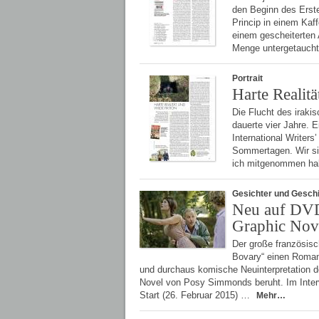
den Beginn des Erst
Princip in einem Kaf
einem gescheiterten 
Menge untergetaucht.
Portrait
Harte Realitä
Die Flucht des iraki
dauerte vier Jahre. E
International Writers
Sommertagen. Wir sit
ich mitgenommen habe
Gesichter und Gesch
Neu auf DVD
Graphic Nov
Der große französisc
Bovary“ einen Roman 
und durchaus komische Neuinterpretation de
Novel von Posy Simmonds beruht. Im Interv
Start (26. Februar 2015) …
Mehr…