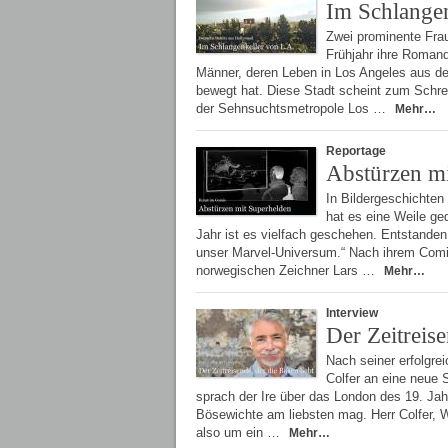
Im Schlangen
Zwei prominente Frau
Frühjahr ihre Romand
Männer, deren Leben in Los Angeles aus d
bewegt hat. Diese Stadt scheint zum Schrei
der Sehnsuchtsmetropole Los …
Mehr…
Reportage
Abstürzen m
In Bildergeschichten
hat es eine Weile ge
Jahr ist es vielfach geschehen. Entstande
unser Marvel-Universum.“ Nach ihrem Comic
norwegischen Zeichner Lars …
Mehr…
Interview
Der Zeitreise
Nach seiner erfolgre
Colfer an eine neue
sprach der Ire über das London des 19. Jah
Bösewichte am liebsten mag. Herr Colfer,
also um ein …
Mehr…