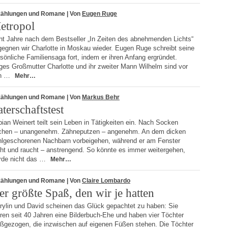
zählungen und Romane
| Von
Eugen Ruge
etropol
ht Jahre nach dem Bestseller „In Zeiten des abnehmenden Lichts“
gegnen wir Charlotte in Moskau wieder. Eugen Ruge schreibt seine
sönliche Familiensaga fort, indem er ihren Anfang ergründet.
ges Großmutter Charlotte und ihr zweiter Mann Wilhelm sind vor
n …
Mehr…
zählungen und Romane
| Von
Markus Behr
terschaftstest
ian Weinert teilt sein Leben in Tätigkeiten ein. Nach Socken
chen – unangenehm. Zähneputzen – angenehm. An dem dicken
hlgeschorenen Nachbarn vorbeigehen, während er am Fenster
eht und raucht – anstrengend. So könnte es immer weitergehen,
rde nicht das …
Mehr…
zählungen und Romane
| Von
Claire Lombardo
er größte Spaß, den wir je hatten
rylin und David scheinen das Glück gepachtet zu haben: Sie
ren seit 40 Jahren eine Bilderbuch-Ehe und haben vier Töchter
oßgezogen, die inzwischen auf eigenen Füßen stehen. Die Töchter