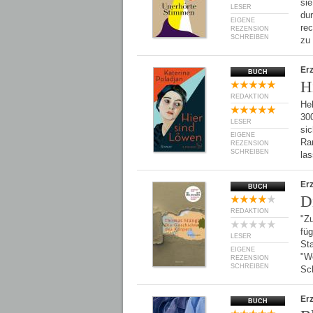
si
LESER
du
EIGENE
re
REZENSION
SCHREIBEN
zu
Er
BUCH
H
REDAKTION
Hel
300
LESER
sic
EIGENE
Ra
REZENSION
SCHREIBEN
la
Er
BUCH
D
REDAKTION
"Z
füg
LESER
St
EIGENE
"W
REZENSION
SCHREIBEN
Sc
Er
BUCH