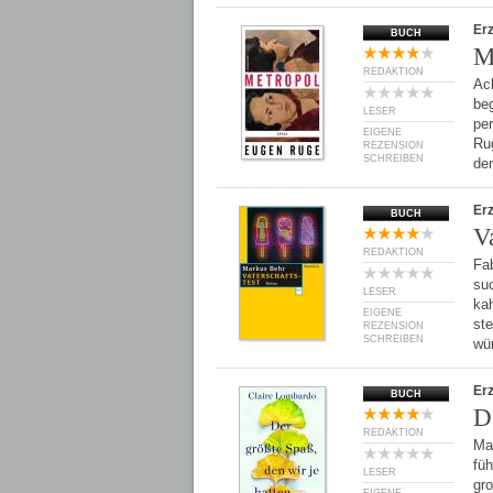
Er
BUCH
M
REDAKTION
Ac
be
LESER
per
EIGENE
Ru
REZENSION
SCHREIBEN
de
Er
BUCH
Va
REDAKTION
Fab
su
LESER
ka
EIGENE
st
REZENSION
SCHREIBEN
wü
Er
BUCH
D
REDAKTION
Ma
füh
LESER
gr