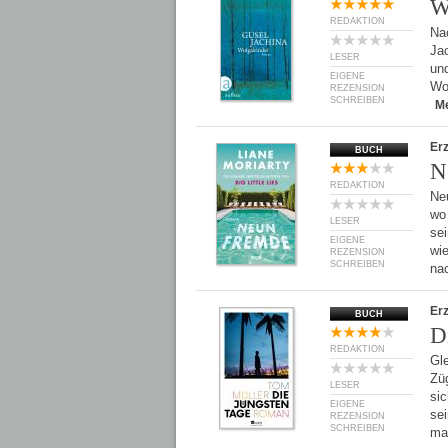
W
REDAKTION
Nac
Jac
LESER
und
EIGENE
Wol
REZENSION
SCHREIBEN
M
Er
BUCH
N
REDAKTION
Ne
wo
LESER
sei
EIGENE
wi
REZENSION
SCHREIBEN
na
Er
BUCH
D
REDAKTION
Gl
Zü
LESER
si
EIGENE
sei
REZENSION
SCHREIBEN
m