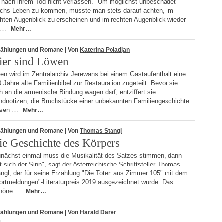
e nach ihrem Tod nicht verlassen. "Um möglichst unbeschadet
rchs Leben zu kommen, musste man stets darauf achten, im
chten Augenblick zu erscheinen und im rechten Augenblick wieder
 …
Mehr…
zählungen und Romane
| Von
Katerina Poladjan
ier sind Löwen
en wird im Zentralarchiv Jerewans bei einem Gastaufenthalt eine
 Jahre alte Familienbibel zur Restauration zugeteilt. Bevor sie
h an die armenische Bindung wagen darf, entziffert sie
ndnotizen; die Bruchstücke einer unbekannten Familiengeschichte
ssen …
Mehr…
zählungen und Romane
| Von
Thomas Stangl
ie Geschichte des Körpers
unächst einmal muss die Musikalität des Satzes stimmen, dann
t sich der Sinn", sagt der österreichische Schriftsteller Thomas
angl, der für seine Erzählung "Die Toten aus Zimmer 105" mit dem
ortmeldungen"-Literaturpreis 2019 ausgezeichnet wurde. Das
höne …
Mehr…
zählungen und Romane
| Von
Harald Darer