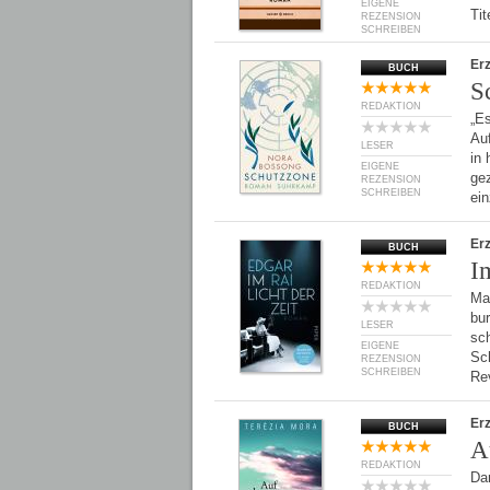
EIGENE
Tit
REZENSION
SCHREIBEN
Er
BUCH
S
REDAKTION
„Es
Au
LESER
in 
EIGENE
ge
REZENSION
SCHREIBEN
ei
Er
BUCH
I
REDAKTION
Mar
bur
LESER
sch
EIGENE
Sch
REZENSION
SCHREIBEN
Re
Er
BUCH
A
REDAKTION
Da