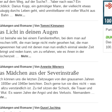
t er auf dem Weg, auf der Suche?…?aber nach was? Ein
kblick: Darius Kopp, ein gutmütiger Mann, der vielleicht etwas
uäugig durchs Leben geht, wird unmittelbarer mit voller Wucht aus
r Bahn …
Mehr…
zählungen und Romane
| Von
Tommi Kinnunen
Part
as Licht in deinen Augen
ist beinahe wie bei einem Familientreffen, bei dem man auf
Das 
schen trifft, die man lange nicht mehr gesehen hat, die man
ebgewonnen hat und mit denen man nun endlich einmal wieder Zeit
100
bringt und reden kann, um zu erfahren, wie es ihnen in der
ischenzeit …
Mehr…
zählungen und Romane
| Von
Annette Wieners
as Mädchen aus der Severinstraße
ch können uns die letzten Zeitzeugen von den grausamen Jahren
 1930er und 1940er berichten. Doch gerne tun sie dies nicht – was
 allzu verständlich ist. Zu tief sitzen der Schock, die Trauer und
e Wut. Es waren Jahre der Angst und des Verlusts. Niemandem …
ehr…
zählungen und Romane
| Von
Gusel Jachina