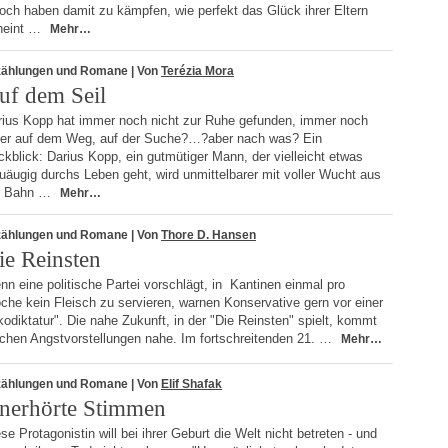
och haben damit zu kämpfen, wie perfekt das Glück ihrer Eltern
heint …
Mehr…
zählungen und Romane
| Von
Terézia Mora
uf dem Seil
rius Kopp hat immer noch nicht zur Ruhe gefunden, immer noch
t er auf dem Weg, auf der Suche?…?aber nach was? Ein
kblick: Darius Kopp, ein gutmütiger Mann, der vielleicht etwas
uäugig durchs Leben geht, wird unmittelbarer mit voller Wucht aus
r Bahn …
Mehr…
zählungen und Romane
| Von
Thore D. Hansen
ie Reinsten
n eine politische Partei vorschlägt, in Kantinen einmal pro
he kein Fleisch zu servieren, warnen Konservative gern vor einer
odiktatur". Die nahe Zukunft, in der "Die Reinsten" spielt, kommt
lchen Angstvorstellungen nahe. Im fortschreitenden 21. …
Mehr…
zählungen und Romane
| Von
Elif Shafak
nerhörte Stimmen
se Protagonistin will bei ihrer Geburt die Welt nicht betreten - und