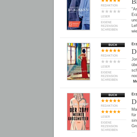
B
REDAKTION
"A
Erz
LESER
un
EIGENE
Leh
REZENSION
SCHREIBEN
wi
Er
BUCH
D
REDAKTION
Jon
üb
LESER
sch
EIGENE
no
REZENSION
SCHREIBEN
M
Er
BUCH
D
REDAKTION
Ma
für
LESER
sin
EIGENE
Gro
REZENSION
SCHREIBEN
…