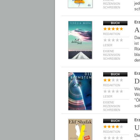
EIGENE
jed
REZENSION
SCHREIBEN
sc
Er
BUCH
A
REDAKTION
Da
is
LESER
Rüc
EIGENE
bla
REZENSION
SCHREIBEN
de
Er
BUCH
D
REDAKTION
Wen
Woc
LESER
"Ök
EIGENE
so
REZENSION
SCHREIBEN
Er
BUCH
U
REDAKTION
Die