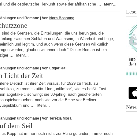
el und die ostdeutsche Herkunft sowie der afrikanische …
Mehr…
Lese
zählungen und Romane
| Von
Nora Bossong
chutzzone
 sind die Grenzen, die Einteilungen, die uns beruhigen, die
fteilung zwischen Schlafen und Wachsein, in Wahrheit und Lüge,
heimlich und legitim, und auch wenn diese Grenzen willkürlich
zogen werden, glauben wir ihnen doch.“ Dieser Roman ist ein
nziger …
Mehr…
zählungen und Romane
| Von
Edgar Rai
m Licht der Zeit
lene Dietrich ist ihrer Zeit voraus, für 1929 zu frech, zu
schikos, zu promiskuitiv. Und „unfilmbar“, wie es heißt. Fast
on abgetakelt, schwingt sie 30-jährig, nach gescheiterten
auspielversuchen, nach wie vor die Beine vor Berliner
vuepublikum und …
Mehr…
News
zählungen und Romane
| Von
Terézia Mora
uf dem Seil
rius Kopp hat immer noch nicht zur Ruhe gefunden, immer noch