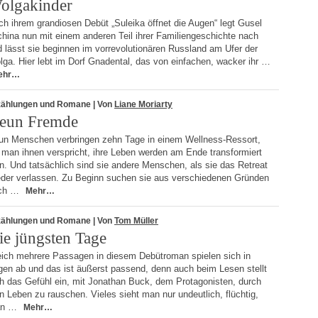
olgakinder
h ihrem grandiosen Debüt „Suleika öffnet die Augen“ legt Gusel
hina nun mit einem anderen Teil ihrer Familiengeschichte nach
 lässt sie beginnen im vorrevolutionären Russland am Ufer der
ga. Hier lebt im Dorf Gnadental, das von einfachen, wacker ihr …
ehr…
zählungen und Romane
| Von
Liane Moriarty
eun Fremde
un Menschen verbringen zehn Tage in einem Wellness-Ressort,
 man ihnen verspricht, ihre Leben werden am Ende transformiert
n. Und tatsächlich sind sie andere Menschen, als sie das Retreat
eder verlassen. Zu Beginn suchen sie aus verschiedenen Gründen
ch …
Mehr…
zählungen und Romane
| Von
Tom Müller
ie jüngsten Tage
eich mehrere Passagen in diesem Debütroman spielen sich in
gen ab und das ist äußerst passend, denn auch beim Lesen stellt
ch das Gefühl ein, mit Jonathan Buck, dem Protagonisten, durch
n Leben zu rauschen. Vieles sieht man nur undeutlich, flüchtig,
an …
Mehr…