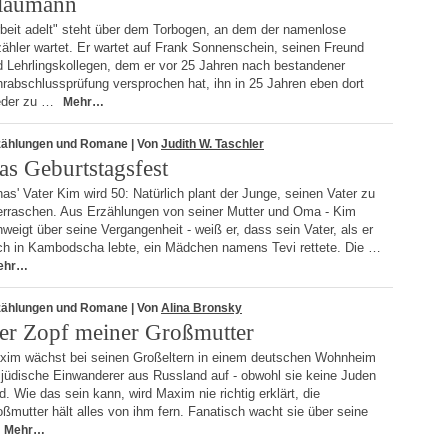
laumann
rbeit adelt" steht über dem Torbogen, an dem der namenlose
ähler wartet. Er wartet auf Frank Sonnenschein, seinen Freund
d Lehrlingskollegen, dem er vor 25 Jahren nach bestandener
rabschlussprüfung versprochen hat, ihn in 25 Jahren eben dort
eder zu …
Mehr…
zählungen und Romane
| Von
Judith W. Taschler
as Geburtstagsfest
as' Vater Kim wird 50: Natürlich plant der Junge, seinen Vater zu
erraschen. Aus Erzählungen von seiner Mutter und Oma - Kim
weigt über seine Vergangenheit - weiß er, dass sein Vater, als er
ch in Kambodscha lebte, ein Mädchen namens Tevi rettete. Die …
ehr…
zählungen und Romane
| Von
Alina Bronsky
er Zopf meiner Großmutter
xim wächst bei seinen Großeltern in einem deutschen Wohnheim
 jüdische Einwanderer aus Russland auf - obwohl sie keine Juden
d. Wie das sein kann, wird Maxim nie richtig erklärt, die
ßmutter hält alles von ihm fern. Fanatisch wacht sie über seine
Mehr…