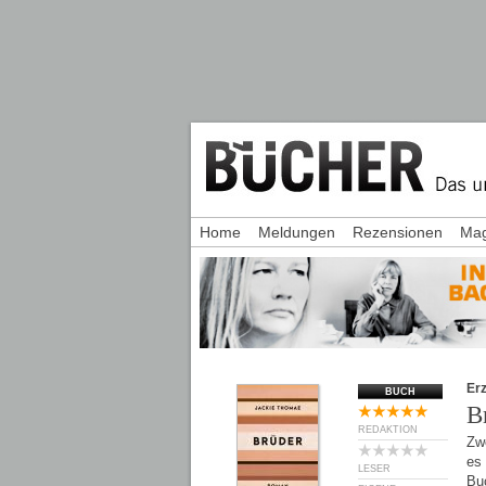
Home
Meldungen
Rezensionen
Mag
Er
BUCH
B
REDAKTION
Zwe
es 
LESER
Buc