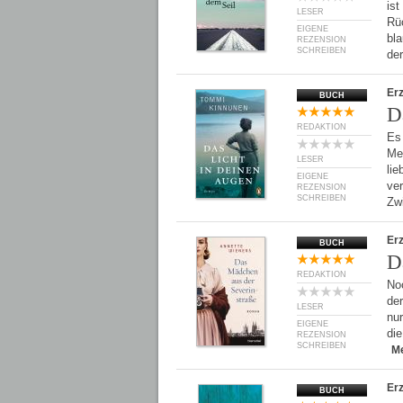
is
LESER
Rüc
EIGENE
bla
REZENSION
SCHREIBEN
de
Er
BUCH
D
REDAKTION
Es 
Men
LESER
li
EIGENE
ver
REZENSION
SCHREIBEN
Zw
Er
BUCH
D
REDAKTION
No
der
LESER
nur
EIGENE
di
REZENSION
SCHREIBEN
M
Er
BUCH