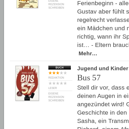
EIGENE
Ferienbeginn - alle
REZENSION
SCHREIBEN
Gustav aber fühlt 
regelrecht verlasse
ein Mädchen und 
richtig, wann ihr 
ist… - Eltern bra
Mehr…
Jugend und Kinder
BUCH
Bus 57
REDAKTION
Stell dir vor, das
LESER
EIGENE
deinen Augen in e
REZENSION
SCHREIBEN
angezündet wird! 
Geschichte in den
Sasha, ein Transm