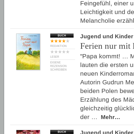
Feingefühl, einer 
Leichtigkeit und d
Melancholie erzäh
Jugend und Kinder
BUCH
Ferien nur mit
REDAKTION
"Papa kommt! … M
LESER
EIGENE
lauten die ersten 
REZENSION
SCHREIBEN
neuen Kinderroma
Autorin Gudrun Me
beiden Polen beweg
Erzählung des Mäd
gleichzeitig glückl
der …
Mehr…
Jugend und Kinder
BUCH