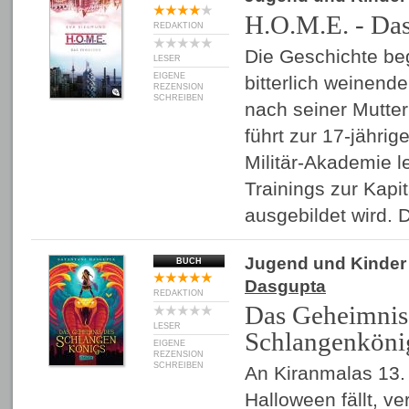
H.O.M.E. - Da
REDAKTION
Die Geschichte be
LESER
EIGENE
bitterlich weinend
REZENSION
SCHREIBEN
nach seiner Mutter 
führt zur 17-jährig
Militär-Akademie le
Trainings zur Kapi
ausgebildet wird. 
Jugend und Kinder
BUCH
Dasgupta
REDAKTION
Das Geheimnis
LESER
Schlangenköni
EIGENE
REZENSION
SCHREIBEN
An Kiranmalas 13. 
Halloween fällt, ve