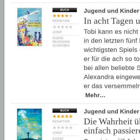
Jugend und Kinder
BUCH
In acht Tagen 
REDAKTION
Tobi kann es nicht
LESER
EIGENE
in den letzten fün
REZENSION
SCHREIBEN
wichtigsten Spiels
er für die ach so t
bei allen beliebte 
Alexandra eingewe
er das versemmel
Mehr…
Jugend und Kinder
BUCH
Die Wahrheit ü
REDAKTION
einfach passier
LESER
EIGENE