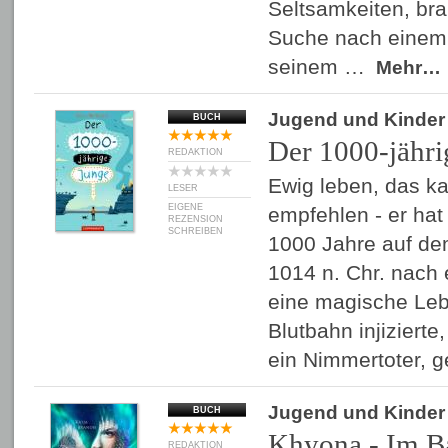
Seltsamkeiten, brau
Suche nach einem 
seinem …
Mehr…
Jugend und Kinder
BUCH
Der 1000-jähri
REDAKTION
Ewig leben, das ka
LESER
EIGENE
empfehlen - er hat
REZENSION
SCHREIBEN
1000 Jahre auf dem
1014 n. Chr. nach 
eine magische Leb
Blutbahn injizierte,
ein Nimmertoter, 
Jugend und Kinder
BUCH
Khyona - Im B
REDAKTION