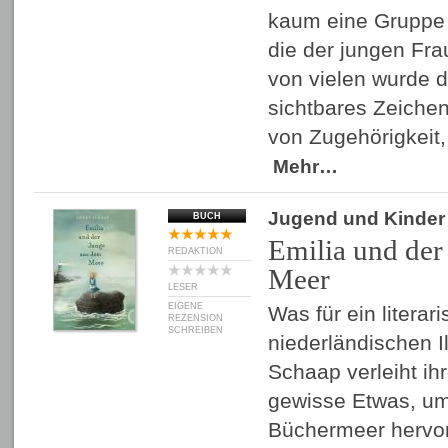
kaum eine Gruppe 
die der jungen Frau
von vielen wurde d
sichtbares Zeichen
von Zugehörigkeit,
Mehr…
Jugend und Kinder
BUCH
Emilia und der
REDAKTION
Meer
LESER
EIGENE
Was für ein literar
REZENSION
SCHREIBEN
niederländischen Il
Schaap verleiht ih
gewisse Etwas, u
Büchermeer hervo