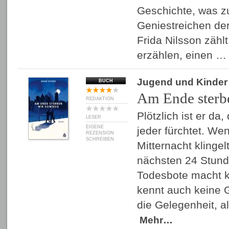
Geschichte, was z
Geniestreichen de
Frida Nilsson zählt
erzählen, einen 
Jugend und Kinder
BUCH
Am Ende sterb
REDAKTION
Plötzlich ist er da
LESER
EIGENE
jeder fürchtet. We
REZENSION
SCHREIBEN
Mitternacht klingel
nächsten 24 Stund
Todesbote macht 
kennt auch keine 
die Gelegenheit, a
Mehr…