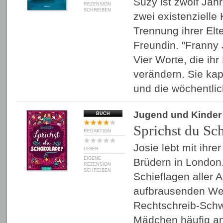
Suzy ist zwölf Jahr
REZENSION
SCHREIBEN
zwei existenzielle 
Trennung ihrer Elt
Freundin. "Franny 
Vier Worte, die ih
verändern. Sie kap
und die wöchentl
Jugend und Kinder
BUCH
Sprichst du Sc
REDAKTION
Josie lebt mit ihre
LESER
EIGENE
Brüdern in London.
REZENSION
SCHREIBEN
Schieflagen aller A
aufbrausenden We
Rechtschreib-Sch
Mädchen häufig an 