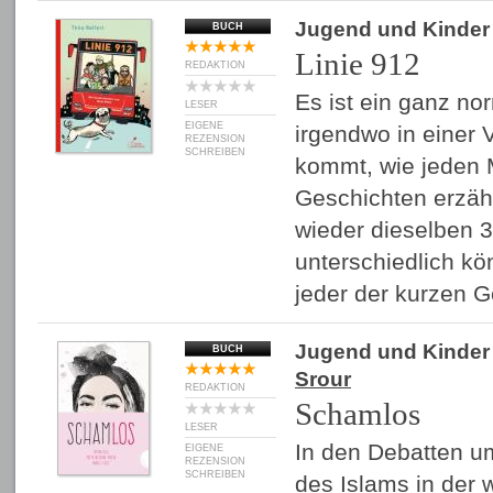
Jugend und Kinder
BUCH
Linie 912
REDAKTION
Es ist ein ganz no
LESER
EIGENE
irgendwo in einer 
REZENSION
SCHREIBEN
kommt, wie jeden 
Geschichten erzähl
wieder dieselben 
unterschiedlich kö
jeder der kurzen 
Jugend und Kinder
BUCH
Srour
REDAKTION
Schamlos
LESER
In den Debatten u
EIGENE
REZENSION
SCHREIBEN
des Islams in der w