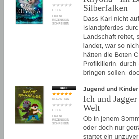
Silberfalken
LESER
EIGENE
Dass Kari nicht a
REZENSION
SCHREIBEN
Islandpferdes durc
Landschaft reitet,
landet, war so nich
hätten die Boten Ce
Profikillerin, durc
bringen sollen, d
Jugend und Kinder
BUCH
Ich und Jagger
REDAKTION
Welt
LESER
EIGENE
Ob in jenem Sommer
REZENSION
SCHREIBEN
oder doch nur getr
startet ein unzuver