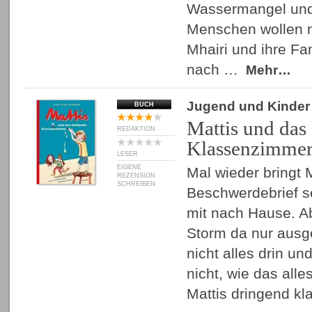
Wassermangel und 
Menschen wollen 
Mhairi und ihre Fa
nach …
Mehr…
Jugend und Kinder
BUCH
Mattis und das
REDAKTION
Klassenzimme
LESER
EIGENE
Mal wieder bringt 
REZENSION
SCHREIBEN
Beschwerdebrief s
mit nach Hause. Ab
Storm da nur ausge
nicht alles drin un
nicht, wie das alle
Mattis dringend kl