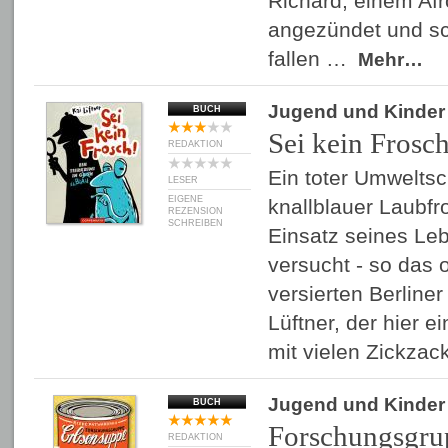
Richard, einem Af
angezündet und sch
fallen …
Mehr…
Jugend und Kinder
BUCH
Sei kein Frosch
REDAKTION
Ein toter Umweltsc
LESER
EIGENE
knallblauer Laubfr
REZENSION
SCHREIBEN
Einsatz seines Leb
versucht - so das o
versierten Berline
Lüftner, der hier 
mit vielen Zickz
Jugend und Kinder
BUCH
Forschungsgru
REDAKTION