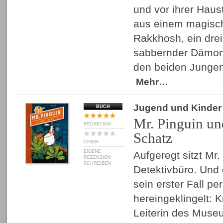
und vor ihrer Haus
aus einem magisch
Rakkhosh, ein dre
sabbernder Dämon. 
den beiden Jungen
Mehr…
Jugend und Kinder
BUCH
Mr. Pinguin un
REDAKTION
Schatz
LESER
EIGENE
Aufgeregt sitzt Mr.
REZENSION
SCHREIBEN
Detektivbüro. Und
sein erster Fall pe
hereingeklingelt: 
Leiterin des Muse