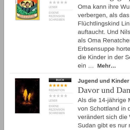
Oma kann ihre Wu
LESER
EIGENE
verbergen, als das
REZENSION
SCHREIBEN
Flüchtlingskind Li
auftaucht. Und Nil
als Oma Renatche
Erbsensuppe hortet
die Kinder in der 
ein …
Mehr…
Jugend und Kinder
BUCH
Davor und Da
REDAKTION
Als die 14-jährige 
LESER
EIGENE
von Schottland in
REZENSION
SCHREIBEN
verändert sich die 
Sudan gibt es nur 