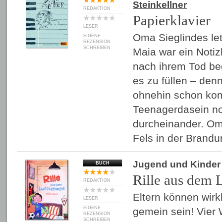
Steinkellner
REDAKTION
Papierklavier
LESER
Oma Sieglindes le
EIGENE
REZENSION
SCHREIBEN
Maia war ein Noti
nach ihrem Tod beg
es zu füllen – denn
ohnehin schon kom
Teenagerdasein n
durcheinander. Om
Fels in der Bran
Jugend und Kinder
BUCH
Rille aus dem 
REDAKTION
Eltern können wirkl
LESER
EIGENE
gemein sein! Vier
REZENSION
SCHREIBEN