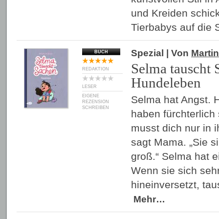
und Kreiden schick
Tierbabys auf di
Spezial
| Von
Martin
BUCH
Selma tauscht 
REDAKTION
Hundeleben
LESER
EIGENE
Selma hat Angst. 
REZENSION
SCHREIBEN
haben fürchterlich
musst dich nur in 
sagt Mama. „Sie si
groß.“ Selma hat e
Wenn sie sich seh
hineinversetzt, ta
Mehr…