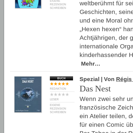
EIGENE
weltberühmt für se
REZENSION
SCHREIBEN
Geschichten, sei
und eine Moral oh
„Hexen hexen“ han
Achtjährigen, der 
internationale Org
kinderhassender 
Mehr…
Spezial
| Von
Régis 
BUCH
Das Nest
REDAKTION
Wenn zwei sehr un
LESER
EIGENE
französische Zeich
REZENSION
SCHREIBEN
ein Atelier teilen,
für einen Comic üb