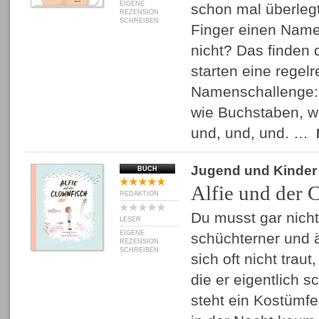
EIGENE
schon mal überlegt
REZENSION
SCHREIBEN
Finger einen Name
nicht? Das finden 
starten eine regelr
Namenschallenge:
wie Buchstaben, w
und, und, und. …
Jugend und Kinder
BUCH
Alfie und der 
REDAKTION
Du musst gar nichts
LESER
EIGENE
schüchterner und ä
REZENSION
SCHREIBEN
sich oft nicht traut
die er eigentlich s
steht ein Kostümfe