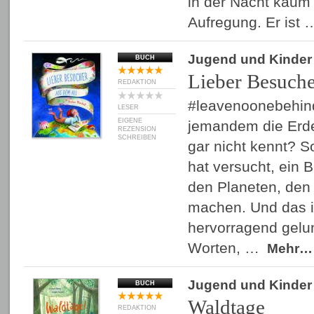
in der Nacht kaum 
Aufregung. Er ist
Jugend und Kinder
BUCH
Lieber Besuche
REDAKTION
#leavenoonebehi
LESER
EIGENE
jemandem die Erde
REZENSION
SCHREIBEN
gar nicht kennt? So
hat versucht, ein 
den Planeten, den 
machen. Und das is
hervorragend gelu
Worten, …
Mehr…
Jugend und Kinder
BUCH
Waldtage
REDAKTION