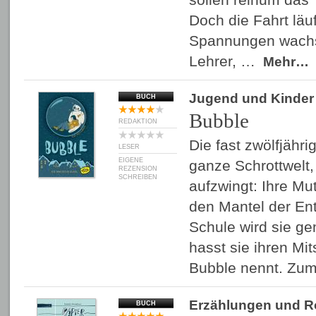
Doch die Fahrt läu
Spannungen wach
Lehrer, …
Mehr…
Jugend und Kinder
BUCH
Bubble
REDAKTION
Die fast zwölfjähri
LESER
EIGENE
ganze Schrottwelt,
REZENSION
SCHREIBEN
aufzwingt: Ihre Mu
den Mantel der Ent
Schule wird sie g
hasst sie ihren Mit
Bubble nennt. Zu
Erzählungen und 
BUCH