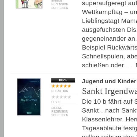
EIGENE
superaufgeregt auf
REZENSION
SCHREIBEN
Wettkampftag – und
Lieblingstag! Mama
ausgefuchsten Dis
gegeneinander an
Beispiel Rückwärt
Schnellspülen, abe
schießen oder …
Jugend und Kinder
BUCH
Sankt Irgendw
REDAKTION
Die 10 b fährt auf 
LESER
EIGENE
Sankt…nach Sankt 
REZENSION
SCHREIBEN
Klassenlehrer, Herr
Tagesabläufe festg
sollen reihum das 