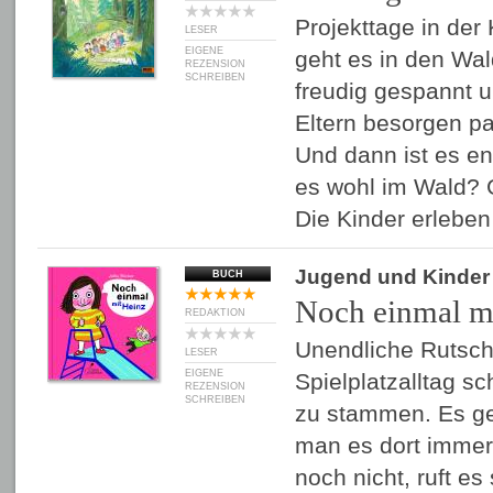
Projekttage in der
LESER
EIGENE
geht es in den Wal
REZENSION
SCHREIBEN
freudig gespannt u
Eltern besorgen 
Und dann ist es end
es wohl im Wald? Gl
Die Kinder erlebe
Jugend und Kinder
BUCH
Noch einmal m
REDAKTION
Unendliche Rutsch
LESER
EIGENE
Spielplatzalltag s
REZENSION
SCHREIBEN
zu stammen. Es ge
man es dort immer 
noch nicht, ruft es