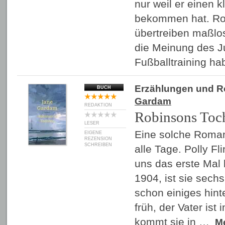
nur weil er einen k
bekommen hat. Rod
übertreiben maßlos,
die Meinung des J
Fußballtraining h
Erzählungen und 
BUCH
Gardam
REDAKTION
Robinsons Toc
LESER
Eine solche Romanf
EIGENE
REZENSION
SCHREIBEN
alle Tage. Polly Fli
uns das erste Mal 
1904, ist sie sechs
schon einiges hinte
früh, der Vater is
kommt sie in …
M