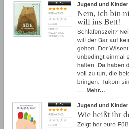
Jugend und Kinder
BUCH
Nein, ich bin n
REDAKTION
will ins Bett!
LESER
EIGENE
Schlafenszeit? Nein
REZENSION
SCHREIBEN
will der Bär auf ke
gehen. Der Wisent
unbedingt einmal 
halten. Da haben d
voll zu tun, die b
bringen. Tukoni si
…
Mehr…
Jugend und Kinder
BUCH
Wie heißt ihr 
REDAKTION
Zeigt her eure Füß
LESER