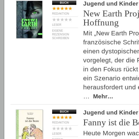
Jugend und Kinder
BUCH
New Earth Proj
REDAKTION
Hoffnung
LESER
EIGENE
Mit „New Earth Pro
REZENSION
SCHREIBEN
französische Schrif
einen dystopisch
vorgelegt, der die
in den Fokus rück
ein Szenario entwi
herausfordert und 
…
Mehr…
Jugend und Kinder
BUCH
Fanny ist die B
REDAKTION
Heute Morgen wac
LESER