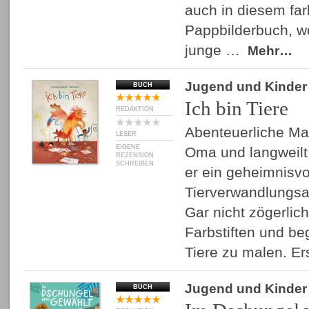
auch in diesem fa
Pappbilderbuch, w
junge …
Mehr…
Jugend und Kinder
BUCH
Ich bin Tiere
REDAKTION
Abenteuerliche Mal
LESER
EIGENE
Oma und langweilt 
REZENSION
SCHREIBEN
er ein geheimnisvo
Tierverwandlungsa
Gar nicht zögerlich
Farbstiften und be
Tiere zu malen. E
Jugend und Kinder
BUCH