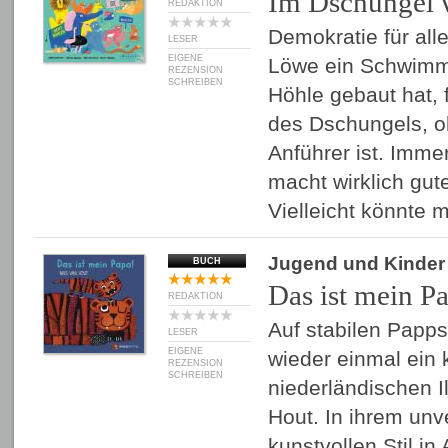
Im Dschungel 
REDAKTION
Demokratie für al
LESER
EIGENE
Löwe ein Schwimmb
REZENSION
SCHREIBEN
Höhle gebaut hat, 
des Dschungels, ob
Anführer ist. Imme
macht wirklich gut
Vielleicht könnte
Jugend und Kinder
BUCH
Das ist mein P
REDAKTION
Auf stabilen Papps
LESER
EIGENE
wieder einmal ein 
REZENSION
SCHREIBEN
niederländischen Il
Hout. In ihrem unv
kunstvollen Stil in 