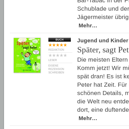
Bar-Tabac in der P
Schublade und der
Jägermeister übri
Mehr…
Jugend und Kinder
BUCH
Später, sagt Pet
REDAKTION
Die meisten Elter
LESER
EIGENE
Komm jetzt! Wir mü
REZENSION
SCHREIBEN
spät dran! Es ist 
Peter hat Zeit. Für
schönen Details, m
die Welt neu entde
dort, eine duften
Mehr…