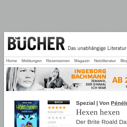
Home
Meldungen
Rezensionen
Magazin
Netzliteratur
Blo
Spezial
| Von
Pénél
BUCH
Hexen hexen
REDAKTION
Der Brite Roald Da
LESER