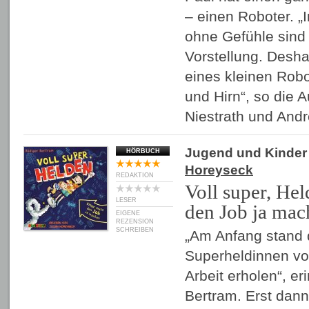
– einen Roboter. „
ohne Gefühle sind 
Vorstellung. Desha
eines kleinen Rob
und Hirn“, so die 
Niestrath und An
Jugend und Kinder
HÖRBUCH
Horeyseck
REDAKTION
Voll super, He
LESER
den Job ja mac
EIGENE
REZENSION
SCHREIBEN
„Am Anfang stand 
Superheldinnen vo
Arbeit erholen“, er
Bertram. Erst dan