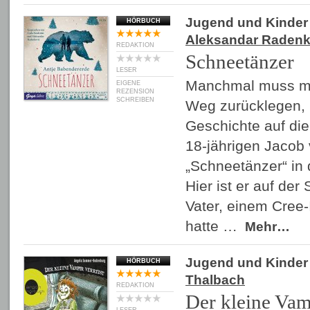
Jugend und Kinder
HÖRBUCH
Aleksandar Radenk
REDAKTION
Schneetänzer
LESER
Manchmal muss ma
EIGENE
REZENSION
SCHREIBEN
Weg zurücklegen, 
Geschichte auf di
18-jährigen Jacob 
„Schneetänzer“ in
Hier ist er auf de
Vater, einem Cree-
hatte …
Mehr…
Jugend und Kinder
HÖRBUCH
Thalbach
REDAKTION
Der kleine Vamp