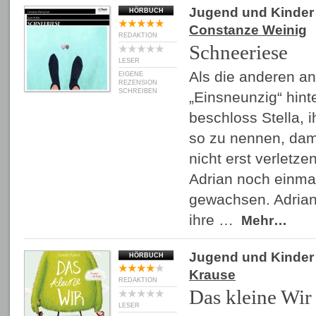
Jugend und Kinder
HÖRBUCH
Constanze Weinig
REDAKTION
Schneeriese
LESER
Als die anderen an
EIGENE
REZENSION
SCHREIBEN
„Einsneunzig“ hint
beschloss Stella, 
so zu nennen, dami
nicht erst verletze
Adrian noch einmal
gewachsen. Adrian 
ihre …
Mehr…
Jugend und Kinder
HÖRBUCH
Krause
REDAKTION
Das kleine Wir
LESER