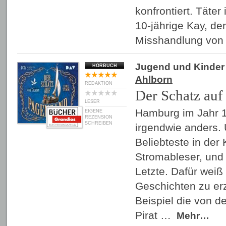
konfrontiert. Täter 
10-jährige Kay, der
Misshandlung vo
Jugend und Kinder
HÖRBUCH
Ahlborn
REDAKTION
Der Schatz auf
LESER
Hamburg im Jahr 1
EIGENE
REZENSION
SCHREIBEN
irgendwie anders. 
Beliebteste in der 
Stromableser, und 
Letzte. Dafür weiß
Geschichten zu er
Beispiel die von d
Pirat …
Mehr…