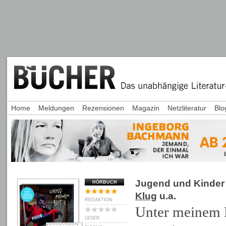
Home
Meldungen
Rezensionen
Magazin
Netzliteratur
Blo
Jugend und Kinder
HÖRBUCH
Klug
u.a.
REDAKTION
Unter meinem B
LESER