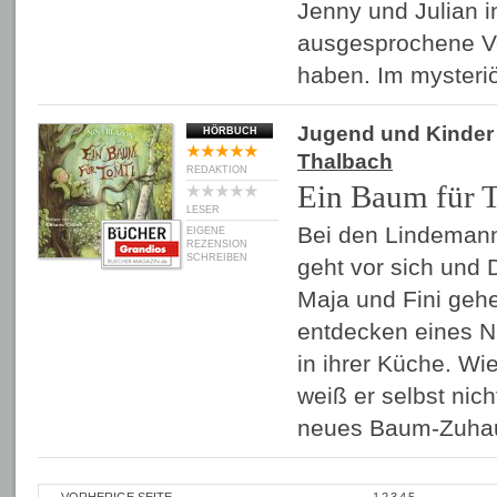
Jenny und Julian i
ausgesprochene Vo
haben. Im myster
Jugend und Kinder
HÖRBUCH
Thalbach
REDAKTION
Ein Baum für 
LESER
Bei den Lindemann
EIGENE
REZENSION
SCHREIBEN
geht vor sich und
Maja und Fini geh
entdecken eines N
in ihrer Küche. Wi
weiß er selbst nic
neues Baum-Zuha