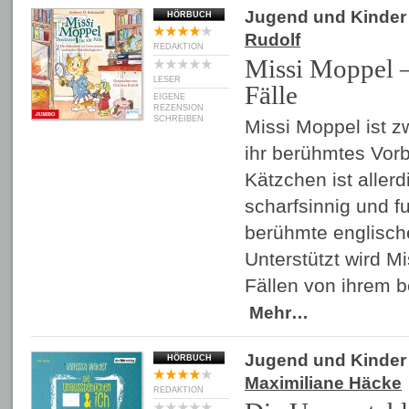
Jugend und Kinder
HÖRBUCH
Rudolf
REDAKTION
Missi Moppel – 
LESER
Fälle
EIGENE
REZENSION
SCHREIBEN
Missi Moppel ist zw
ihr berühmtes Vorb
Kätzchen ist aller
scharfsinnig und fu
berühmte englische
Unterstützt wird Mis
Fällen von ihrem 
Mehr…
Jugend und Kinder
HÖRBUCH
Maximiliane Häcke
REDAKTION