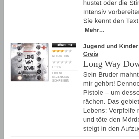
hustet oder die Sti
Intensiv vorbereite
Sie kennt den Text
Mehr…
Jugend und Kinder
HÖRBUCH
Greis
REDAKTION
Long Way Do
LESER
Sein Bruder mahnt
EIGENE
REZENSION
SCHREIBEN
mir gehört! Denno
Pistole – um dess
rächen. Das gebie
Lebens: Verpfeife
und töte den Mörde
steigt in den Aufz