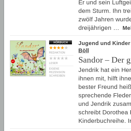
Er und sein Luftgei
dem Sturm. Ihn tre
zwölf Jahren wurde
dreijährigen …
Me
Jugend und Kinder
HÖRBUCH
Böll
REDAKTION
Sandor – Der 
LESER
Jendrik hat ein Herz
EIGENE
REZENSION
SCHREIBEN
ihnen mit, hilft ih
bester Freund heiß
sprechende Flede
und Jendrik zusam
schreibt Dorothea 
Kinderbuchreihe. 