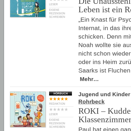
Die Unausstehl
LESER
Leben ist ein 
EIGENE
REZENSION
SCHREIBEN
„Ein Knast für Psy
Internat, in das ihr
schicken. Denn mi
Noah wollte sie au
nicht schon wieder
oder ins Heim zur
Saarks ist Fluchen
Mehr…
Jugend und Kinder
HÖRBUCH
Rohrbeck
REDAKTION
ROKI – Kudde
LESER
Klassenzimme
EIGENE
REZENSION
SCHREIBEN
Paul hat einen ga