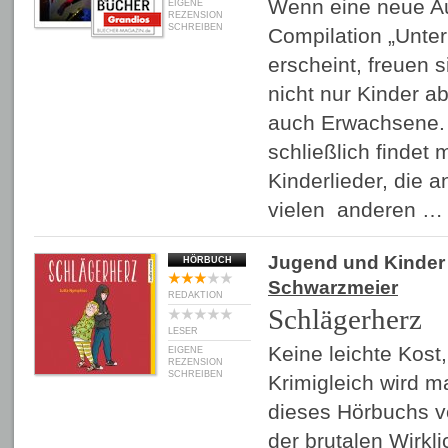
Wenn eine neue A
EIGENE
REZENSION
SCHREIBEN
Compilation „Unte
erscheint, freuen 
nicht nur Kinder a
auch Erwachsene.
schließlich findet
Kinderlieder, die a
vielen anderen 
Jugend und Kinder
HÖRBUCH
Schwarzmeier
REDAKTION
Schlägerherz
LESER
Keine leichte Kost, 
EIGENE
REZENSION
SCHREIBEN
Krimigleich wird m
dieses Hörbuchs v
der brutalen Wirkl