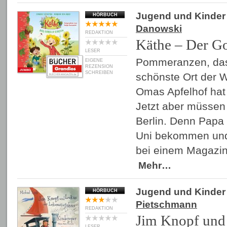
Jugend und Kinder
HÖRBUCH
Danowski
REDAKTION
Käthe – Der Go
LESER
Pommeranzen, das 
EIGENE
REZENSION
SCHREIBEN
schönste Ort der We
Omas Apfelhof hat 
Jetzt aber müssen
Berlin. Denn Papa 
Uni bekommen und
bei einem Magazin
Mehr…
Jugend und Kinder
HÖRBUCH
Pietschmann
REDAKTION
Jim Knopf und
LESER