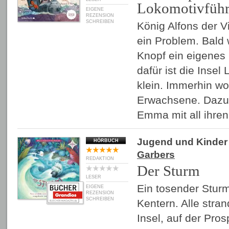
Lokomotivführ
EIGENE
REZENSION
SCHREIBEN
König Alfons der Vi
ein Problem. Bald 
Knopf ein eigenes
dafür ist die Inse
klein. Immerhin wo
Erwachsene. Dazu
Emma mit all ihre
Jugend und Kinder
HÖRBUCH
Garbers
REDAKTION
Der Sturm
LESER
Ein tosender Sturm
EIGENE
REZENSION
SCHREIBEN
Kentern. Alle stra
Insel, auf der Pros