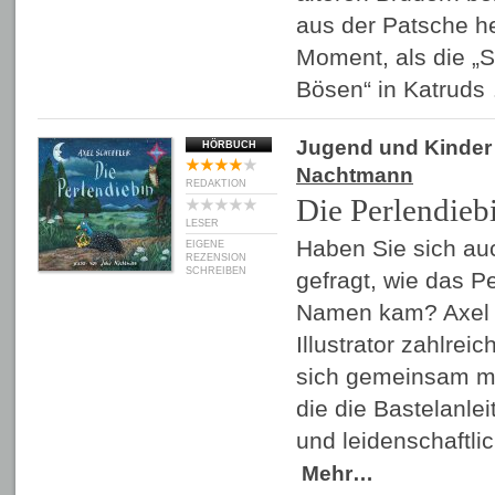
aus der Patsche h
Moment, als die „
Bösen“ in Katrud
Jugend und Kinder
HÖRBUCH
Nachtmann
REDAKTION
Die Perlendieb
LESER
Haben Sie sich au
EIGENE
REZENSION
SCHREIBEN
gefragt, wie das P
Namen kam? Axel S
Illustrator zahlrei
sich gemeinsam mi
die die Bastelanlei
und leidenschaftl
Mehr…