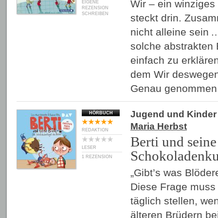
Wir – ein winziges
EIGENE
REZENSION
SCHREIBEN
steckt drin. Zusam
nicht alleine sein 
solche abstrakten B
einfach zu erkläre
dem Wir deswegen 
Genau genommen
Jugend und Kinder
HÖRBUCH
Maria Herbst
REDAKTION
Berti und sein
LESER
Schokoladenku
1 REZENSION
„Gibt’s was Blöder
Diese Frage muss s
täglich stellen, we
älteren Brüdern be