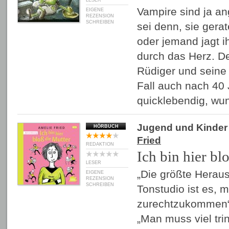
LESER
Vampire sind ja an
EIGENE
REZENSION
SCHREIBEN
sei denn, sie gera
oder jemand jagt i
durch das Herz. De
Rüdiger und seine 
Fall auch nach 40
quicklebendig, w
Jugend und Kinder
HÖRBUCH
Fried
REDAKTION
Ich bin hier bl
LESER
„Die größte Herau
EIGENE
REZENSION
SCHREIBEN
Tonstudio ist es, m
zurechtzukommen“,
„Man muss viel tri