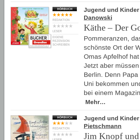
Jugend und Kinder
HÖRBUCH
Danowski
REDAKTION
Käthe – Der Go
LESER
Pommeranzen, das 
EIGENE
REZENSION
SCHREIBEN
schönste Ort der We
Omas Apfelhof hat 
Jetzt aber müssen
Berlin. Denn Papa 
Uni bekommen und
bei einem Magazin
Mehr…
Jugend und Kinder
HÖRBUCH
Pietschmann
REDAKTION
Jim Knopf und
LESER