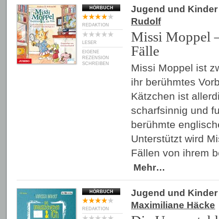
Jugend und Kinder
HÖRBUCH
Rudolf
REDAKTION
Missi Moppel – 
LESER
Fälle
EIGENE
REZENSION
SCHREIBEN
Missi Moppel ist zw
ihr berühmtes Vorb
Kätzchen ist aller
scharfsinnig und fu
berühmte englische
Unterstützt wird Mis
Fällen von ihrem 
Mehr…
Jugend und Kinder
HÖRBUCH
Maximiliane Häcke
REDAKTION