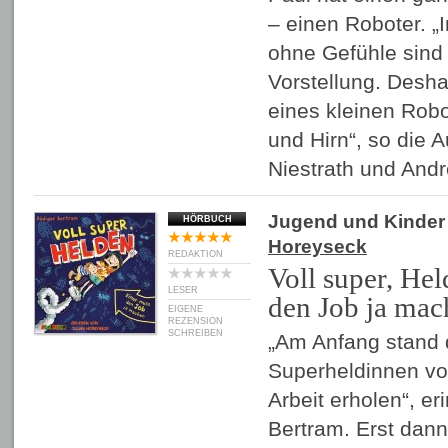
– einen Roboter. „
ohne Gefühle sind 
Vorstellung. Desha
eines kleinen Rob
und Hirn“, so die 
Niestrath und An
Jugend und Kinder
HÖRBUCH
Horeyseck
REDAKTION
Voll super, He
LESER
den Job ja mac
EIGENE
REZENSION
SCHREIBEN
„Am Anfang stand 
Superheldinnen vo
Arbeit erholen“, er
Bertram. Erst dan