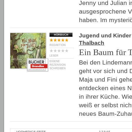
Jenny und Julian i
ausgesprochene Vo
haben. Im myster
Jugend und Kinder
HÖRBUCH
Thalbach
REDAKTION
Ein Baum für 
LESER
Bei den Lindemann
EIGENE
REZENSION
SCHREIBEN
geht vor sich und
Maja und Fini geh
entdecken eines N
in ihrer Küche. Wi
weiß er selbst nic
neues Baum-Zuha