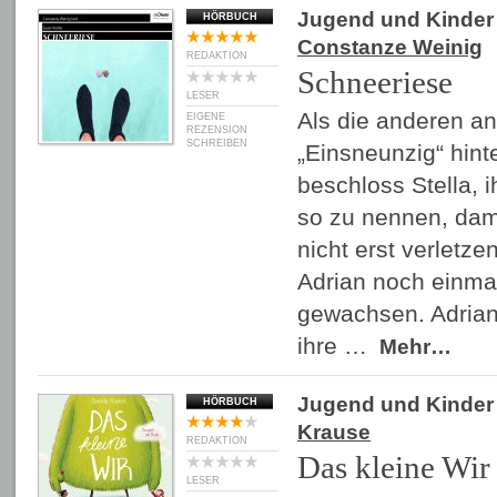
Jugend und Kinder
HÖRBUCH
Constanze Weinig
REDAKTION
Schneeriese
LESER
Als die anderen an
EIGENE
REZENSION
SCHREIBEN
„Einsneunzig“ hint
beschloss Stella, 
so zu nennen, dami
nicht erst verletze
Adrian noch einmal
gewachsen. Adrian 
ihre …
Mehr…
Jugend und Kinder
HÖRBUCH
Krause
REDAKTION
Das kleine Wir
LESER