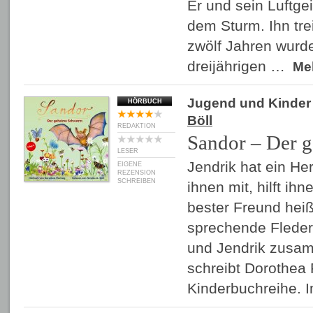
Er und sein Luftgei
dem Sturm. Ihn tre
zwölf Jahren wurde
dreijährigen …
Me
Jugend und Kinder
HÖRBUCH
Böll
REDAKTION
Sandor – Der 
LESER
Jendrik hat ein Herz
EIGENE
REZENSION
SCHREIBEN
ihnen mit, hilft ih
bester Freund heiß
sprechende Flede
und Jendrik zusam
schreibt Dorothea 
Kinderbuchreihe. 