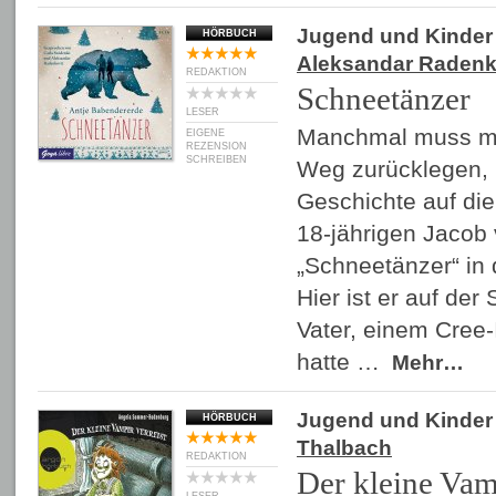
Jugend und Kinder
HÖRBUCH
Aleksandar Radenk
REDAKTION
Schneetänzer
LESER
Manchmal muss ma
EIGENE
REZENSION
SCHREIBEN
Weg zurücklegen, 
Geschichte auf di
18-jährigen Jacob 
„Schneetänzer“ in
Hier ist er auf de
Vater, einem Cree-
hatte …
Mehr…
Jugend und Kinder
HÖRBUCH
Thalbach
REDAKTION
Der kleine Vamp