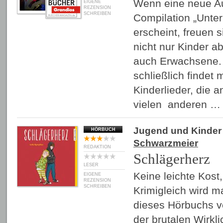
Wenn eine neue A
EIGENE
REZENSION
SCHREIBEN
Compilation „Unte
erscheint, freuen 
nicht nur Kinder a
auch Erwachsene.
schließlich findet
Kinderlieder, die a
vielen anderen 
Jugend und Kinder
HÖRBUCH
Schwarzmeier
REDAKTION
Schlägerherz
LESER
Keine leichte Kost, 
EIGENE
REZENSION
SCHREIBEN
Krimigleich wird m
dieses Hörbuchs v
der brutalen Wirkl