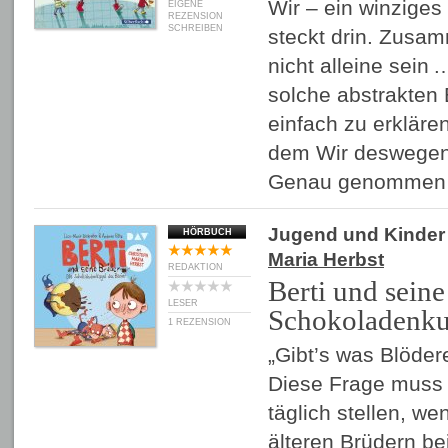
Wir – ein winziges
EIGENE
REZENSION
SCHREIBEN
steckt drin. Zusam
nicht alleine sein 
solche abstrakten B
einfach zu erkläre
dem Wir deswegen 
Genau genommen
Jugend und Kinder
HÖRBUCH
Maria Herbst
REDAKTION
Berti und sein
LESER
Schokoladenku
1 REZENSION
„Gibt’s was Blöder
Diese Frage muss s
täglich stellen, we
älteren Brüdern be