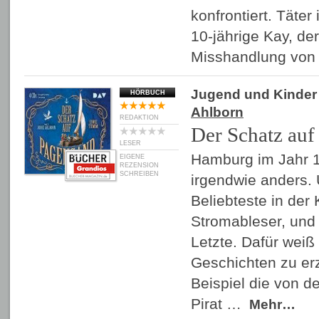
konfrontiert. Täter 
10-jährige Kay, der
Misshandlung vo
Jugend und Kinder
HÖRBUCH
Ahlborn
REDAKTION
Der Schatz auf
LESER
Hamburg im Jahr 1
EIGENE
REZENSION
SCHREIBEN
irgendwie anders. 
Beliebteste in der 
Stromableser, und 
Letzte. Dafür weiß
Geschichten zu er
Beispiel die von d
Pirat …
Mehr…