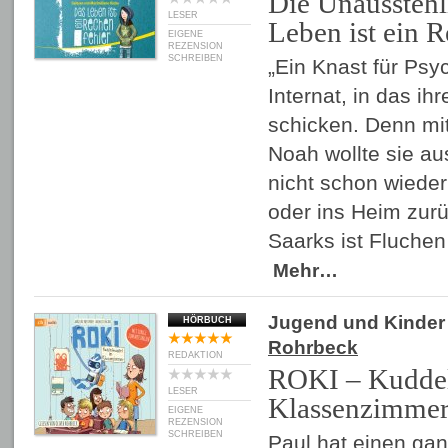
Die Unausstehl
LESER
Leben ist ein 
EIGENE
REZENSION
SCHREIBEN
„Ein Knast für Psy
Internat, in das ihr
schicken. Denn mi
Noah wollte sie au
nicht schon wieder
oder ins Heim zur
Saarks ist Fluchen
Mehr…
Jugend und Kinder
HÖRBUCH
Rohrbeck
REDAKTION
ROKI – Kudde
LESER
Klassenzimme
EIGENE
REZENSION
SCHREIBEN
Paul hat einen ga