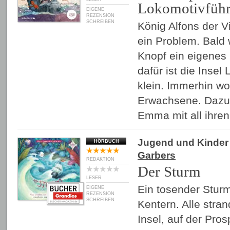
Lokomotivführ
EIGENE
REZENSION
SCHREIBEN
König Alfons der Vi
ein Problem. Bald 
Knopf ein eigenes
dafür ist die Inse
klein. Immerhin wo
Erwachsene. Dazu
Emma mit all ihre
Jugend und Kinder
HÖRBUCH
Garbers
REDAKTION
Der Sturm
LESER
Ein tosender Sturm
EIGENE
REZENSION
SCHREIBEN
Kentern. Alle stra
Insel, auf der Pros