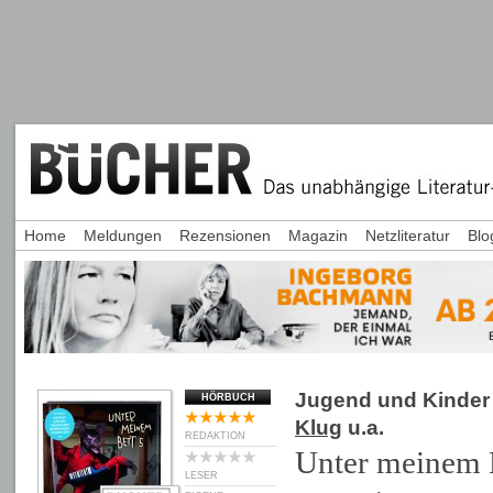
Home
Meldungen
Rezensionen
Magazin
Netzliteratur
Blo
Jugend und Kinder
HÖRBUCH
Klug
u.a.
REDAKTION
Unter meinem B
LESER