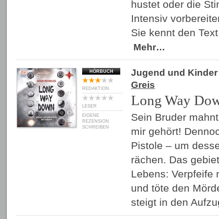
hustet oder die Sti
Intensiv vorbereite
Sie kennt den Text
Mehr…
Jugend und Kinder
HÖRBUCH
Greis
REDAKTION
Long Way Do
LESER
Sein Bruder mahnt
EIGENE
REZENSION
SCHREIBEN
mir gehört! Denno
Pistole – um dess
rächen. Das gebie
Lebens: Verpfeife
und töte den Mörde
steigt in den Aufz