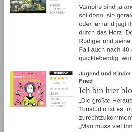
LESER
Vampire sind ja an
EIGENE
REZENSION
SCHREIBEN
sei denn, sie gera
oder jemand jagt i
durch das Herz. De
Rüdiger und seine 
Fall auch nach 40
quicklebendig, w
Jugend und Kinder
HÖRBUCH
Fried
REDAKTION
Ich bin hier bl
LESER
„Die größte Herau
EIGENE
REZENSION
SCHREIBEN
Tonstudio ist es, m
zurechtzukommen“,
„Man muss viel tri