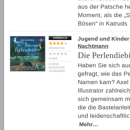
aus der Patsche h
Moment, als die „
Bösen“ in Katrud
Jugend und Kinder
HÖRBUCH
Nachtmann
REDAKTION
Die Perlendieb
LESER
Haben Sie sich au
EIGENE
REZENSION
SCHREIBEN
gefragt, wie das P
Namen kam? Axel S
Illustrator zahlrei
sich gemeinsam mi
die die Bastelanlei
und leidenschaftl
Mehr…