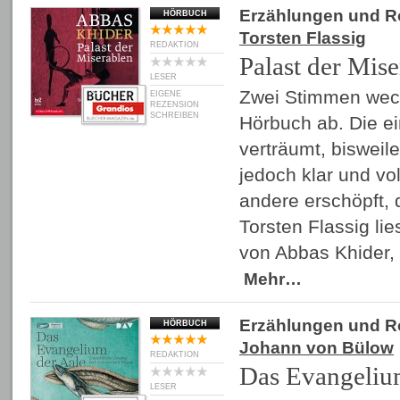
Erzählungen und 
HÖRBUCH
Torsten Flassig
REDAKTION
Palast der Mis
LESER
Zwei Stimmen wech
EIGENE
REZENSION
SCHREIBEN
Hörbuch ab. Die ein
verträumt, bisweil
jedoch klar und vol
andere erschöpft, de
Torsten Flassig l
von Abbas Khider,
Mehr…
Erzählungen und 
HÖRBUCH
Johann von Bülow
REDAKTION
Das Evangeliu
LESER