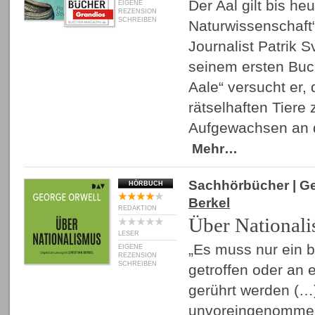
Der Aal gilt bis heu
EIGENE
REZENSION
SCHREIBEN
Naturwissenschaft
Journalist Patrik S
seinem ersten Buc
Aale“ versucht er,
rätselhaften Tiere z
Aufgewachsen an d
Mehr…
Sachhörbücher
| G
HÖRBUCH
Berkel
REDAKTION
Über National
LESER
„Es muss nur ein 
EIGENE
REZENSION
SCHREIBEN
getroffen oder an 
gerührt werden (…
unvoreingenommen