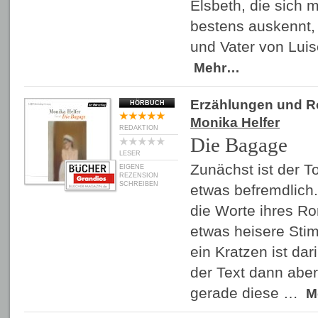
Elsbeth, die sich 
bestens auskennt,
und Vater von Lui
Mehr…
Erzählungen und 
HÖRBUCH
Monika Helfer
REDAKTION
Die Bagage
LESER
Zunächst ist der T
EIGENE
REZENSION
SCHREIBEN
etwas befremdlich.
die Worte ihres Ro
etwas heisere Sti
ein Kratzen ist da
der Text dann aber 
gerade diese …
M