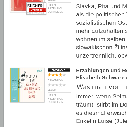
Slavka, Rita und M
EIGENE
REZENSION
SCHREIBEN
als die politische
sozialistischen Os
mehr aufzuhalten s
wohnen im selben 
slowakischen Žilin
unzertrennlich, o
Erzählungen und 
HÖRBUCH
Elisabeth Schwarz
u
REDAKTION
Was man von hi
LESER
Immer, wenn Selm
EIGENE
REZENSION
SCHREIBEN
träumt, stirbt im 
es diesmal erwisch
Enkelin Luise (Jule