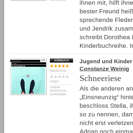
SCHREIBEN
ihnen mit, hilft ih
bester Freund heiß
sprechende Flede
und Jendrik zusam
schreibt Dorothea 
Kinderbuchreihe. 
Jugend und Kinder
HÖRBUCH
Constanze Weinig
REDAKTION
Schneeriese
LESER
Als die anderen an
EIGENE
REZENSION
SCHREIBEN
„Einsneunzig“ hint
beschloss Stella, 
so zu nennen, dami
nicht erst verletze
Adrian noch einmal