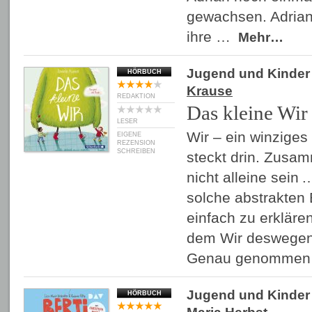
gewachsen. Adrian 
ihre …
Mehr…
Jugend und Kinder
HÖRBUCH
Krause
REDAKTION
Das kleine Wir
LESER
Wir – ein winziges
EIGENE
REZENSION
SCHREIBEN
steckt drin. Zusam
nicht alleine sein 
solche abstrakten B
einfach zu erkläre
dem Wir deswegen 
Genau genommen
Jugend und Kinder
HÖRBUCH