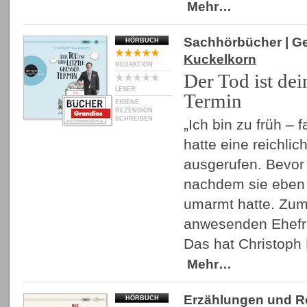
Mehr…
Sachhörbücher
| G
HÖRBUCH
Kuckelkorn
REDAKTION
Der Tod ist dei
LESER
Termin
EIGENE
REZENSION
SCHREIBEN
„Ich bin zu früh – 
hatte eine reichli
ausgerufen. Bevor 
nachdem sie eben
umarmt hatte. Zum
anwesenden Ehefr
Das hat Christoph 
Mehr…
Erzählungen und 
HÖRBUCH