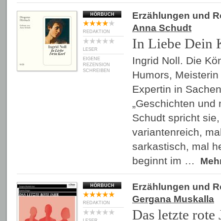
Erzählungen und 
HÖRBUCH
Anna Schudt
REDAKTION
In Liebe Dein 
LESER
Ingrid Noll. Die K
EIGENE
REZENSION
SCHREIBEN
Humors, Meisterin 
Expertin in Sachen
„Geschichten und 
Schudt spricht sie,
variantenreich, ma
sarkastisch, mal 
beginnt im …
Meh
Erzählungen und 
HÖRBUCH
Gergana Muskalla
REDAKTION
Das letzte rote 
LESER