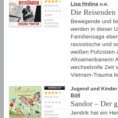
Lisa Hrdina
u.a.
REDAKTION
Die Reisenden
LESER
Bewegende und be
EIGENE
REZENSION
SCHREIBEN
werden in dieser 
Familiensaga eben
rassistische und se
weißen Polizisten 
Afroamerikanerin A
wechselvolle Zeit
Vietnam-Trauma 
Jugend und Kinder
HÖRBUCH
Böll
REDAKTION
Sandor – Der 
LESER
Jendrik hat ein Herz
EIGENE
REZENSION