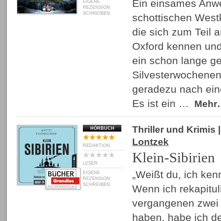
Ein einsames Anw
EIGENE
REZENSION
SCHREIBEN
schottischen West
die sich zum Teil a
Oxford kennen und 
ein schon lange g
Silvesterwochenend
geradezu nach ein
Es ist ein …
Mehr
Thriller und Krimis
|
HÖRBUCH
Lontzek
REDAKTION
Klein-Sibirien
LESER
„Weißt du, ich kenn
EIGENE
REZENSION
SCHREIBEN
Wenn ich rekapitul
vergangenen zwei
haben, habe ich de