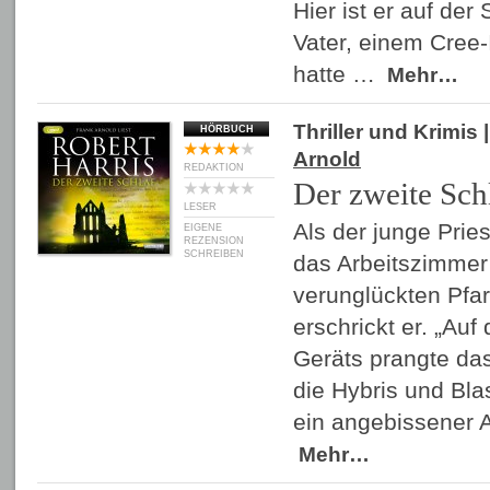
Hier ist er auf de
Vater, einem Cree-
hatte …
Mehr…
Thriller und Krimis
|
HÖRBUCH
Arnold
REDAKTION
Der zweite Sch
LESER
Als der junge Pries
EIGENE
REZENSION
SCHREIBEN
das Arbeitszimmer 
verunglückten Pfarr
erschrickt er. „Auf
Geräts prangte das
die Hybris und Bla
ein angebissener 
Mehr…