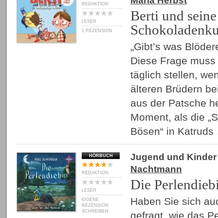
Maria Herbst
REDAKTION
Berti und sein
LESER
Schokoladenku
1 REZENSION
„Gibt’s was Blöder
Diese Frage muss s
täglich stellen, we
älteren Brüdern be
aus der Patsche h
Moment, als die „
Bösen“ in Katrud
Jugend und Kinder
HÖRBUCH
Nachtmann
REDAKTION
Die Perlendieb
LESER
Haben Sie sich au
EIGENE
REZENSION
SCHREIBEN
gefragt, wie das P