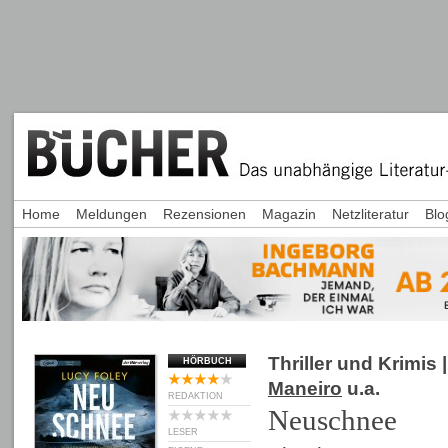
Home
Meldungen
Rezensionen
Magazin
Netzliteratur
Blo
Thriller und Krimis
|
HÖRBUCH
Maneiro
u.a.
REDAKTION
Neuschnee
LESER