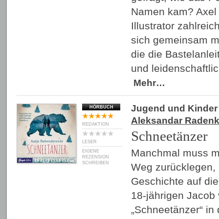
Namen kam? Axel S
Illustrator zahlrei
sich gemeinsam mi
die die Bastelanlei
und leidenschaftl
Mehr…
Jugend und Kinder
HÖRBUCH
Aleksandar Radenk
REDAKTION
Schneetänzer
LESER
Manchmal muss ma
EIGENE
REZENSION
SCHREIBEN
Weg zurücklegen, 
Geschichte auf di
18-jährigen Jacob 
„Schneetänzer“ in