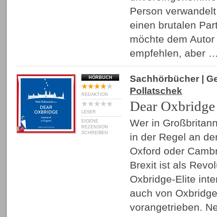
Person verwandelt 
einen brutalen Par
möchte dem Autor 
empfehlen, aber 
Sachhörbücher
| G
HÖRBUCH
Pollatschek
REDAKTION
Dear Oxbridge
LESER
Wer in Großbritann
EIGENE
REZENSION
SCHREIBEN
in der Regel an de
Oxford oder Cambri
Brexit ist als Revo
Oxbridge-Elite inte
auch von Oxbridge
vorangetrieben. Ne