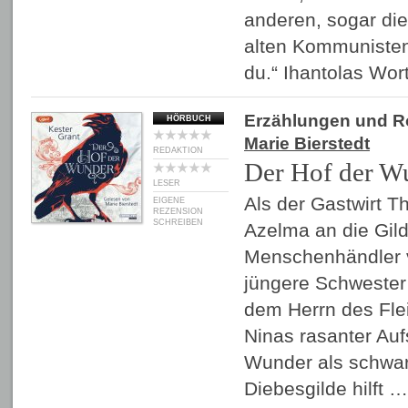
anderen, sogar die
alten Kommunisten,
du.“ Ihantolas Wor
Erzählungen und 
HÖRBUCH
Marie Bierstedt
REDAKTION
Der Hof der W
LESER
Als der Gastwirt T
EIGENE
REZENSION
SCHREIBEN
Azelma an die Gild
Menschenhändler v
jüngere Schwester 
dem Herrn des Flei
Ninas rasanter Auf
Wunder als schwar
Diebesgilde hilft 