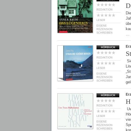
D
REDAKTION
Die
Jah
LESER
übe
EIGENE
kau
REZENSION
SCHREIBEN
…
Er
HÖRBUCH
S
REDAKTION
Si
Li
LESER
„S
EIGENE
Ja
REZENSION
SCHREIBEN
ge
Er
HÖRBUCH
H
REDAKTION
Uw
Hör
LESER
vie
EIGENE
Sp
REZENSION
SCHREIBEN
ko