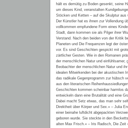
hält es demütig zu Boden gesenkt, seine Ha
um dieses Kind, veranstalten Kundgebungen
Stöcken und Ketten – auf die Skulptur aus
Der Künstler hat es ihnen zur Vollendung üb
vollkommen empfundene Form eines Kindes z
Stadt, dann kommen sie als Pilger ihrer Wut
Verstand. Nach den beiden von der Kritik
Planeten und Die Frequenzen legt der öste
vor. Es sind Geschichten gespickt mit grot
zärtlicher Gesten. Wie in den Romanen präs
der menschlichen Natur und einfühlsamer, ge
Beobachter der menschlichen Natur und ihr l
idealen Mitwirkenden bei der akustischen I
das radikale Gegenprogramm zur hübsch verka
aus den literarischen Reihenhaussiedlunge
Geschichten kommen scheinbar harmlos dahe
entwickeln dann eine Brutalität und eine G
Dabei macht Setz etwas, das man sehr selten
Direktheit über Körper und Sex.« – Julia E
einer beinahe luftdicht abgepackten Verzwei
geboren wurde. Sie steckte in den Beckett
alten Max Frisch.« – Iris Radisch, Die Zei