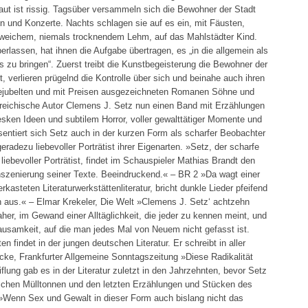
ut ist rissig. Tagsüber versammeln sich die Bewohner der Stadt
 und Konzerte. Nachts schlagen sie auf es ein, mit Fäusten,
 weichem, niemals trocknendem Lehm, auf das Mahlstädter Kind.
erlassen, hat ihnen die Aufgabe übertragen, es „in die allgemein als
u bringen“. Zuerst treibt die Kunstbegeisterung die Bewohner der
, verlieren prügelnd die Kontrolle über sich und beinahe auch ihren
 bejubelten und mit Preisen ausgezeichneten Romanen Söhne und
rreichische Autor Clemens J. Setz nun einen Band mit Erzählungen
esken Ideen und subtilem Horror, voller gewalttätiger Momente und
entiert sich Setz auch in der kurzen Form als scharfer Beobachter
radezu liebevoller Porträtist ihrer Eigenarten. »Setz, der scharfe
iebevoller Porträtist, findet im Schauspieler Mathias Brandt den
nszenierung seiner Texte. Beeindruckend.« – BR 2 »Da wagt einer
steten Literaturwerkstättenliteratur, bricht dunkle Lieder pfeifend
n aus.« – Elmar Krekeler, Die Welt »Clemens J. Setz‘ achtzehn
r, im Gewand einer Alltäglichkeit, die jeder zu kennen meint, und
rausamkeit, auf die man jedes Mal von Neuem nicht gefasst ist.
 findet in der jungen deutschen Literatur. Er schreibt in aller
ncke, Frankfurter Allgemeine Sonntagszeitung »Diese Radikalität
flung gab es in der Literatur zuletzt in den Jahrzehnten, bevor Setz
schen Mülltonnen und den letzten Erzählungen und Stücken des
t »Wenn Sex und Gewalt in dieser Form auch bislang nicht das