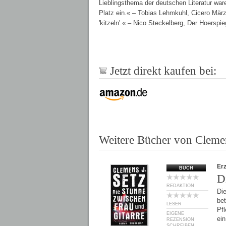
Lieblingsthema der deutschen Literatur wa
Platz ein.« – Tobias Lehmkuhl, Cicero Mär
'kitzeln'.« – Nico Steckelberg, Der Hoersp
Jetzt direkt kaufen bei:
Weitere Bücher von Clemen
Er
BUCH
D
REDAKTION
Di
bet
LESER
Pfl
EIGENE
ei
REZENSION
SCHREIBEN