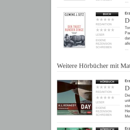
…
Er
BUCH
D
REDAKTION
To
Pan
LESER
dar
EIGENE
all
REZENSION
SCHREIBEN
…
Weitere Hörbücher mit Mat
Er
HÖRBUCH
D
REDAKTION
Die
un
LESER
ste
EIGENE
Her
REZENSION
SCHREIBEN
Me
Er
HÖRBUCH