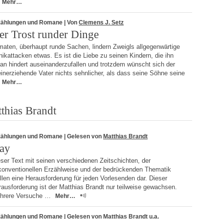
Mehr…
zählungen und Romane
| Von
Clemens J. Setz
er Trost runder Dinge
maten, überhaupt runde Sachen, lindern Zweigls allgegenwärtige
ikattacken etwas. Es ist die Liebe zu seinen Kindern, die ihn
an hindert auseinanderzufallen und trotzdem wünscht sich der
einerziehende Vater nichts sehnlicher, als dass seine Söhne seine
Mehr…
thias Brandt
zählungen und Romane
| Gelesen von
Matthias Brandt
ay
ser Text mit seinen verschiedenen Zeitschichten, der
konventionellen Erzählweise und der bedrückenden Thematik
llen eine Herausforderung für jeden Vorlesenden dar. Dieser
ausforderung ist der Matthias Brandt nur teilweise gewachsen.
hrere Versuche …
Mehr…
zählungen und Romane
| Gelesen von
Matthias Brandt
u.a.