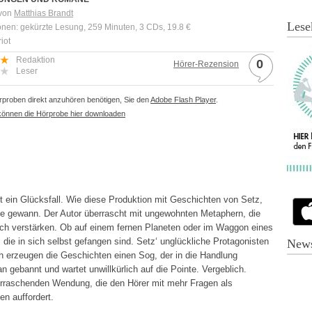
 von
Matthias Brandt
Lese
onen: gekürzte Lesung, 259 Minuten, 3 CDs, 19.8 €
iot
Redaktion
0
Hörer-Rezension
Leser
proben direkt anzuhören benötigen, Sie den
Adobe Flash Player
.
können die Hörprobe hier downloaden
t ein Glücksfall. Wie diese Produktion mit Geschichten von Setz,
e gewann. Der Autor überrascht mit ungewohnten Metaphern, die
ch verstärken. Ob auf einem fernen Planeten oder im Waggon eines
ie in sich selbst gefangen sind. Setz‘ unglückliche Protagonisten
News
och erzeugen die Geschichten einen Sog, der in die Handlung
n gebannt und wartet unwillkürlich auf die Pointe. Vergeblich.
erraschenden Wendung, die den Hörer mit mehr Fragen als
n auffordert.