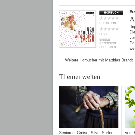
Er
HÖRBUCH
A
REDAKTION
In
Die
LESER
ve
EIGENE
Da
REZENSION
SCHREIBEN
we
Weitere Hörbücher mit Matthias Brandt
Themenwelten
Senioren, Greise, Silver Surfer
Vom E