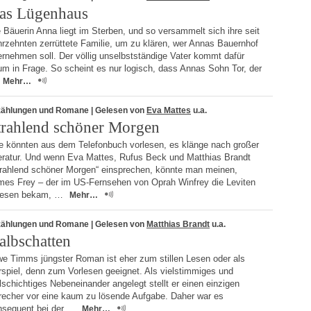
as Lügenhaus
 Bäuerin Anna liegt im Sterben, und so versammelt sich ihre seit
rzehnten zerrüttete Familie, um zu klären, wer Annas Bauernhof
rnehmen soll. Der völlig unselbstständige Vater kommt dafür
m in Frage. So scheint es nur logisch, dass Annas Sohn Tor, der
Mehr…
zählungen und Romane
| Gelesen von
Eva Mattes
u.a.
trahlend schöner Morgen
e könnten aus dem Telefonbuch vorlesen, es klänge nach großer
teratur. Und wenn Eva Mattes, Rufus Beck und Matthias Brandt
trahlend schöner Morgen“ einsprechen, könnte man meinen,
mes Frey – der im US-Fernsehen von Oprah Winfrey die Leviten
lesen bekam, …
Mehr…
zählungen und Romane
| Gelesen von
Matthias Brandt
u.a.
albschatten
e Timms jüngster Roman ist eher zum stillen Lesen oder als
spiel, denn zum Vorlesen geeignet. Als vielstimmiges und
lschichtiges Nebeneinander angelegt stellt er einen einzigen
recher vor eine kaum zu lösende Aufgabe. Daher war es
nsequent bei der …
Mehr…