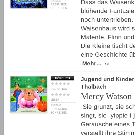
Dass das Waisenki
EIGENE
REZENSION
SCHREIBEN
blühende Fantasie b
noch untertrieben.
Waisenhaus wird s
Malente, Flinn und
Die Kleine tischt 
eine Geschichte ü
Mehr…
Jugend und Kinder
HÖRBUCH
Thalbach
REDAKTION
Mercy Watson 
LESER
Sie grunzt, sie sch
EIGENE
REZENSION
SCHREIBEN
singt, sie „yippie-i
Geräusche eines T
verstellt ihre Stim