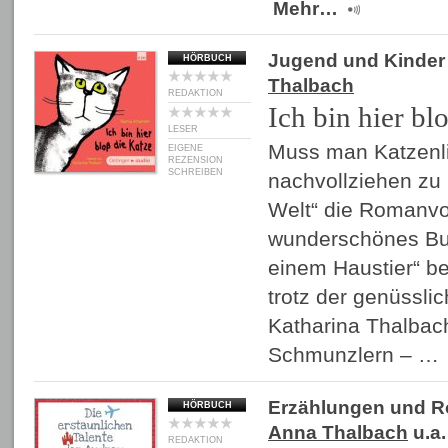
Mehr…
Jugend und Kinder
HÖRBUCH
Thalbach
REDAKTION
Ich bin hier bl
LESER
Muss man Katzenl
EIGENE
REZENSION
SCHREIBEN
nachvollziehen zu
Welt“ die Romanvor
wunderschönes Bu
einem Haustier“ b
trotz der genüssli
Katharina Thalbac
Schmunzlern – …
Erzählungen und 
HÖRBUCH
Anna Thalbach
u.a.
REDAKTION