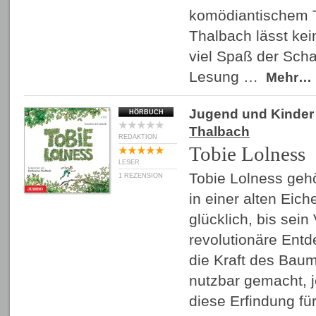
komödiantischem T
Thalbach lässt kei
viel Spaß der Scha
Lesung …
Mehr…
Jugend und Kinder
HÖRBUCH
Thalbach
REDAKTION
Tobie Lolness
LESER
Tobie Lolness gehö
1 REZENSION
in einer alten Eich
glücklich, bis sein
revolutionäre Entd
die Kraft des Baum
nutzbar gemacht, j
diese Erfindung fü