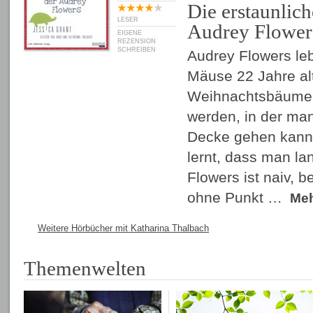
Die erstaunlich
LESER
Audrey Flower
EIGENE
REZENSION
SCHREIBEN
Audrey Flowers lebt
Mäuse 22 Jahre al
Weihnachtsbäume 
werden, in der man
Decke gehen kann 
lernt, dass man la
Flowers ist naiv, b
ohne Punkt …
Me
Weitere Hörbücher mit Katharina Thalbach
Themenwelten