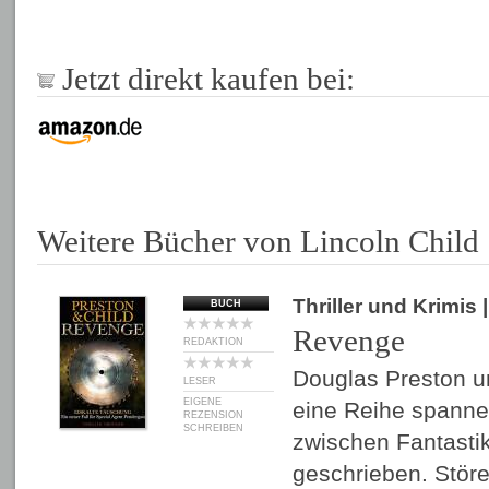
Jetzt direkt kaufen bei:
Weitere Bücher von Lincoln Child
Thriller und Krimis
BUCH
Revenge
REDAKTION
Douglas Preston u
LESER
EIGENE
eine Reihe spann
REZENSION
SCHREIBEN
zwischen Fantastik
geschrieben. Störe