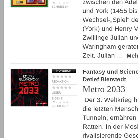
zwischen den Adel
REZENSION
SCHREIBEN
und York (1455 bis
Wechsel-„Spiel“ de
(York) und Henry V
Zwillinge Julian u
Waringham geraten 
Zeit. Julian …
Me
Fantasy und Scienc
HÖRBUCH
Detlef Bierstedt
REDAKTION
Metro 2033
LESER
Der 3. Weltkrieg h
EIGENE
REZENSION
SCHREIBEN
die letzten Mensc
Tunneln, ernähren 
Ratten. In der Mos
rivalisierende Ges