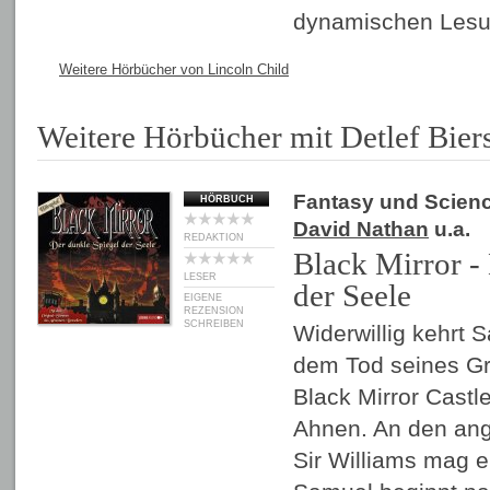
dynamischen Les
Weitere Hörbücher von Lincoln Child
Weitere Hörbücher mit Detlef Biers
Fantasy und Scienc
HÖRBUCH
David Nathan
u.a.
REDAKTION
Black Mirror -
LESER
der Seele
EIGENE
REZENSION
SCHREIBEN
Widerwillig kehrt
dem Tod seines G
Black Mirror Castl
Ahnen. An den ang
Sir Williams mag e