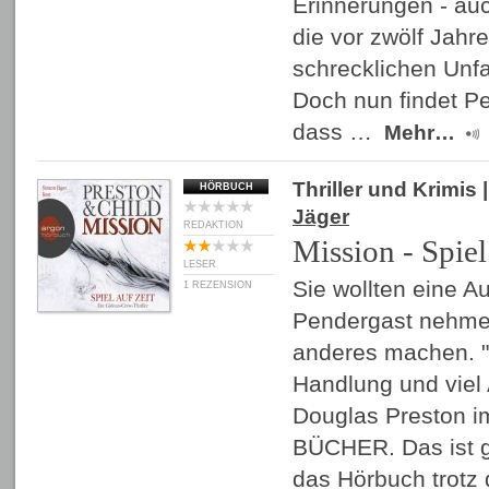
Erinnerungen - auc
die vor zwölf Jahr
schrecklichen Unf
Doch nun findet P
dass …
Mehr…
Thriller und Krimis
|
HÖRBUCH
Jäger
REDAKTION
Mission - Spiel
LESER
Sie wollten eine A
1 REZENSION
Pendergast nehme
anderes machen. "
Handlung und viel A
Douglas Preston im
BÜCHER. Das ist g
das Hörbuch trotz 