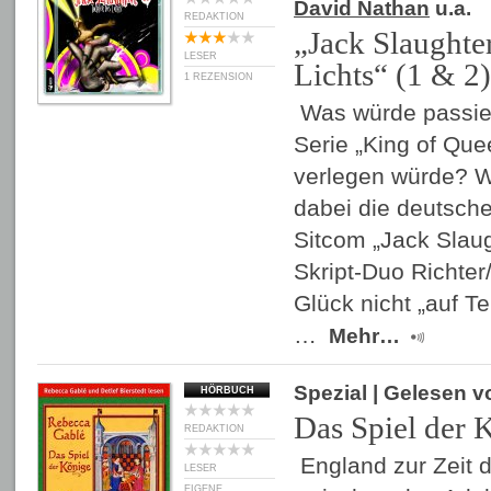
David Nathan
u.a.
REDAKTION
„Jack Slaughte
LESER
Lichts“ (1 & 2)
1 REZENSION
Was würde passie
Serie „King of Que
verlegen würde? W
dabei die deutsche
Sitcom „Jack Slau
Skript-Duo Richter
Glück nicht „auf T
…
Mehr…
Spezial
| Gelesen 
HÖRBUCH
Das Spiel der 
REDAKTION
England zur Zeit 
LESER
EIGENE