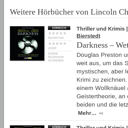
Weitere Hörbücher von Lincoln Ch
Thriller und Krimis
|
HÖRBUCH
Bierstedt
REDAKTION
Darkness – Wett
LESER
Douglas Preston un
EIGENE
REZENSION
SCHREIBEN
weit aus, um das S
mystischen, aber l
Krimi zu zeichnen. 
einem Wollknäuel 
Geistertheorie, an
beiden und die le
Mehr…
Thriller und Krimis
|
HÖRBUCH