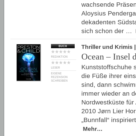
wachsende Präsen
Aloysius Pendergas
dekadenten Südsta
sich schon der …
Thriller und Krimis
BUCH
Ocean – Insel 
REDAKTION
Kunststoffschuhe
LESER
EIGENE
die Füße ihrer ein
REZENSION
SCHREIBEN
sind, dann schwim
immer wieder an d
Nordwestküste für
2010 Jørn Lier Hor
„Bunnfall“ inspirie
Mehr…