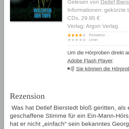
Gelesen von
Detlef Biers
Informationen: gekürzte
CDs, 29.95 €
Verlag: Argon Verlag
Redaktion
Leser
Um die Hörproben direkt a
Adobe Flash Player
.
Sie können die Hörpro
Rezension
Was hat Detlef Bierstedt bloß geritten, als e
geschaffene Stimme für ein Ein-Mann-Hörs
hat er nicht „einfach“ sein bekanntes Geo