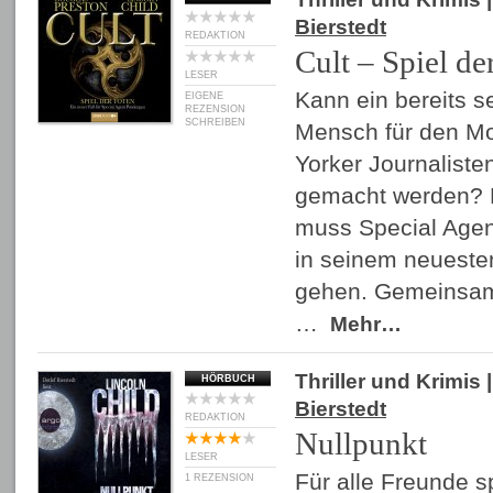
Bierstedt
REDAKTION
Cult – Spiel de
LESER
Kann ein bereits s
EIGENE
REZENSION
SCHREIBEN
Mensch für den M
Yorker Journaliste
gemacht werden? D
muss Special Agen
in seinem neueste
gehen. Gemeinsam 
…
Mehr…
Thriller und Krimis
|
HÖRBUCH
Bierstedt
REDAKTION
Nullpunkt
LESER
Für alle Freunde 
1 REZENSION