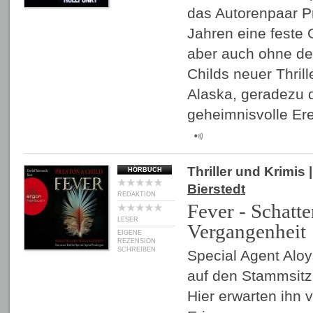
das Autorenpaar Pr
Jahren eine feste 
aber auch ohne den
Childs neuer Thrill
Alaska, geradezu d
geheimnisvolle Er
Thriller und Krimis
|
HÖRBUCH
Bierstedt
REDAKTION
Fever - Schatte
LESER
Vergangenheit
EIGENE
REZENSION
SCHREIBEN
Special Agent Aloy
auf den Stammsitz 
Hier erwarten ihn 