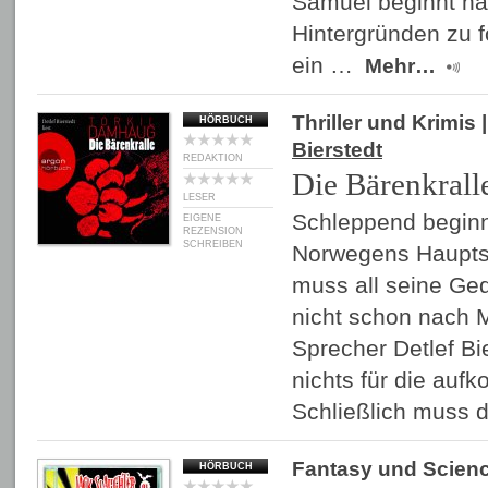
Samuel beginnt n
Hintergründen zu f
ein …
Mehr…
Thriller und Krimis
|
HÖRBUCH
Bierstedt
REDAKTION
Die Bärenkrall
LESER
Schleppend beginn
EIGENE
REZENSION
SCHREIBEN
Norwegens Hauptst
muss all seine Ge
nicht schon nach 
Sprecher Detlef Bi
nichts für die au
Schließlich muss 
Fantasy und Scienc
HÖRBUCH