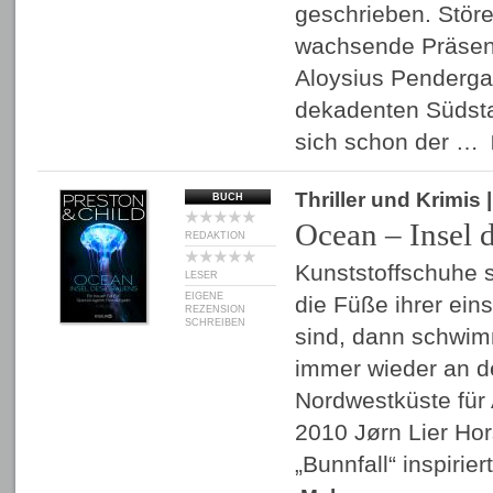
geschrieben. Störe
wachsende Präsen
Aloysius Pendergas
dekadenten Südsta
sich schon der …
Thriller und Krimis
BUCH
Ocean – Insel 
REDAKTION
Kunststoffschuhe
LESER
EIGENE
die Füße ihrer ein
REZENSION
SCHREIBEN
sind, dann schwim
immer wieder an d
Nordwestküste für
2010 Jørn Lier Hor
„Bunnfall“ inspirie