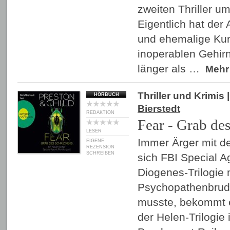
zweiten Thriller u
Eigentlich hat der
und ehemalige Ku
inoperablen Gehir
länger als …
Meh
Thriller und Krimis
|
HÖRBUCH
Bierstedt
REDAKTION
Fear - Grab de
LESER
Immer Ärger mit d
EIGENE
REZENSION
SCHREIBEN
sich FBI Special A
Diogenes-Trilogie 
Psychopathenbrud
musste, bekommt 
der Helen-Trilogie