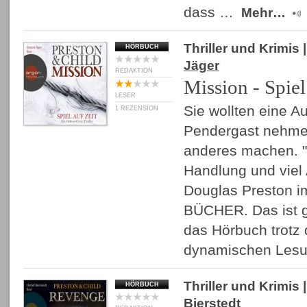
dass …
Mehr…
Thriller und Krimis
|
HÖRBUCH
Jäger
REDAKTION
Mission - Spiel
LESER
Sie wollten eine A
1 REZENSION
Pendergast nehme
anderes machen. "
Handlung und viel A
Douglas Preston im
BÜCHER. Das ist g
das Hörbuch trotz 
dynamischen Les
Thriller und Krimis
|
HÖRBUCH
Bierstedt