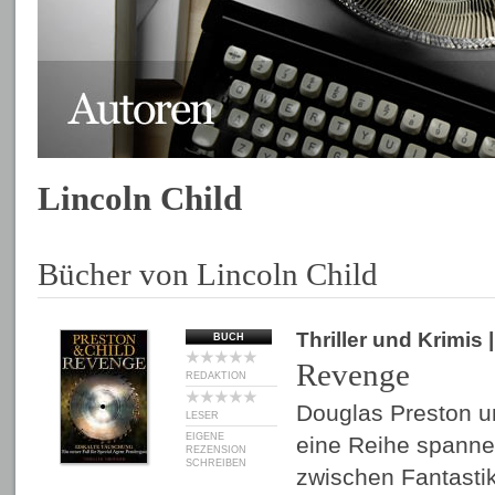
Lincoln Child
Bücher von Lincoln Child
Thriller und Krimis
BUCH
Revenge
REDAKTION
Douglas Preston u
LESER
EIGENE
eine Reihe spann
REZENSION
SCHREIBEN
zwischen Fantastik