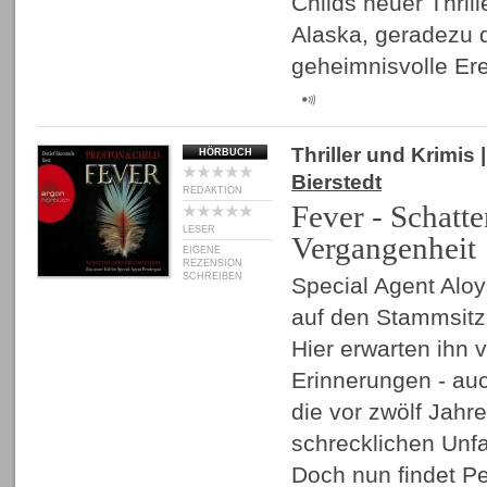
Childs neuer Thrill
Alaska, geradezu d
geheimnisvolle Er
Thriller und Krimis
|
HÖRBUCH
Bierstedt
REDAKTION
Fever - Schatte
LESER
Vergangenheit
EIGENE
REZENSION
SCHREIBEN
Special Agent Aloy
auf den Stammsitz 
Hier erwarten ihn 
Erinnerungen - auc
die vor zwölf Jahr
schrecklichen Unf
Doch nun findet P