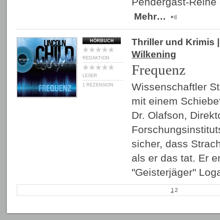
Pendergast-Reihe
Mehr…
Thriller und Krimis
|
HÖRBUCH
Wilkening
REDAKTION
Frequenz
LESER
Wissenschaftler Str
1 REZENSION
mit einem Schiebef
Dr. Olafson, Direk
Forschungsinstituts
sicher, dass Strach
als er das tat. Er 
"Geisterjäger" Lo
1
2