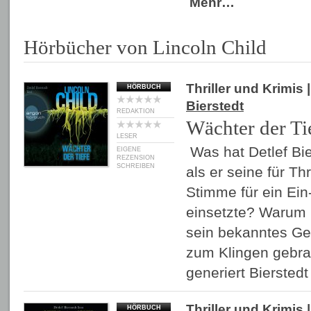
Mehr…
Hörbücher von Lincoln Child
Thriller und Krimis
|
HÖRBUCH
Bierstedt
REDAKTION
Wächter der Ti
LESER
Was hat Detlef Bier
EIGENE
REZENSION
SCHREIBEN
als er seine für Th
Stimme für ein Ei
einsetzte? Warum h
sein bekanntes G
zum Klingen gebra
generiert Biersted
Thriller und Krimis
|
HÖRBUCH