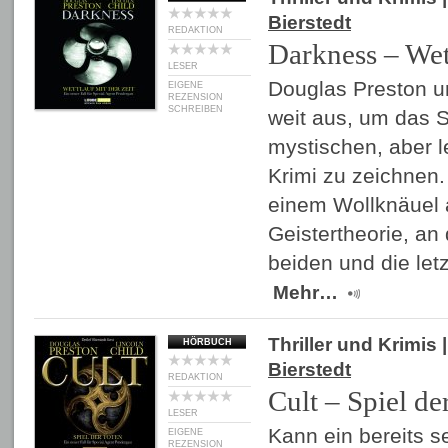
Bierstedt
REDAKTION
Darkness – Wett
LESER
Douglas Preston un
EIGENE
REZENSION
SCHREIBEN
weit aus, um das S
mystischen, aber l
Krimi zu zeichnen. 
einem Wollknäuel 
Geistertheorie, an
beiden und die le
Mehr…
Thriller und Krimis
|
HÖRBUCH
Bierstedt
REDAKTION
Cult – Spiel de
LESER
Kann ein bereits s
EIGENE
REZENSION