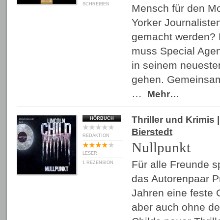
SCHREIBEN
Mensch für den M
Yorker Journaliste
gemacht werden? D
muss Special Agen
in seinem neueste
gehen. Gemeinsam 
…
Mehr…
Thriller und Krimis
|
HÖRBUCH
Bierstedt
REDAKTION
Nullpunkt
LESER
Für alle Freunde 
1 REZENSION
das Autorenpaar Pr
Jahren eine feste 
aber auch ohne den