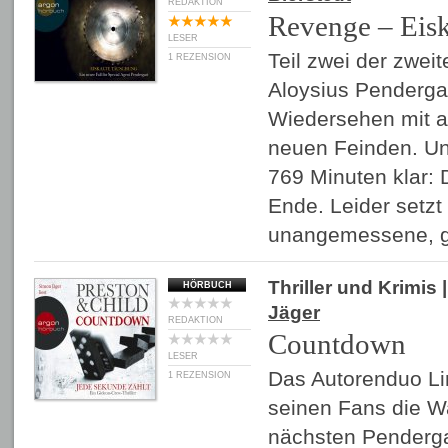
REDAKTION
Revenge – Eis
LESER
Teil zwei der zwei
1 REZENSION
Aloysius Pendergas
Wiedersehen mit a
neuen Feinden. Und
769 Minuten klar: D
Ende. Leider setzt B
unangemessene, 
Thriller und Krimis
|
HÖRBUCH
Jäger
REDAKTION
Countdown
LESER
Das Autorenduo Lin
1 REZENSION
seinen Fans die Wa
nächsten Penderga