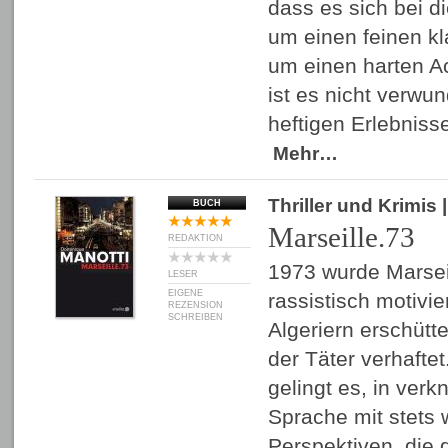
dass es sich bei d
um einen feinen kl
um einen harten A
ist es nicht verwun
heftigen Erlebniss
Mehr…
Thriller und Krimis
BUCH
Marseille.73
REDAKTION
1973 wurde Marseil
LESER
EIGENE
rassistisch motivi
REZENSION
SCHREIBEN
Algeriern erschütt
der Täter verhafte
gelingt es, in verk
Sprache mit stets
Perspektiven, die