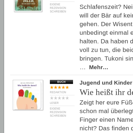
EIGENE
Schlafenszeit? Nein
REZENSION
SCHREIBEN
will der Bär auf ke
gehen. Der Wisent
unbedingt einmal 
halten. Da haben d
voll zu tun, die b
bringen. Tukoni si
…
Mehr…
Jugend und Kinder
BUCH
Wie heißt ihr 
REDAKTION
Zeigt her eure Füß
LESER
EIGENE
schon mal überlegt
REZENSION
SCHREIBEN
Finger einen Name
nicht? Das finden 