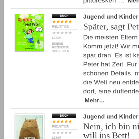
pittoresken …
Me
Jugend und Kinder
BUCH
Später, sagt Pet
REDAKTION
Die meisten Elter
LESER
EIGENE
Komm jetzt! Wir mü
REZENSION
SCHREIBEN
spät dran! Es ist 
Peter hat Zeit. Für
schönen Details, m
die Welt neu entde
dort, eine duften
Mehr…
Jugend und Kinder
BUCH
Nein, ich bin n
REDAKTION
will ins Bett!
LESER