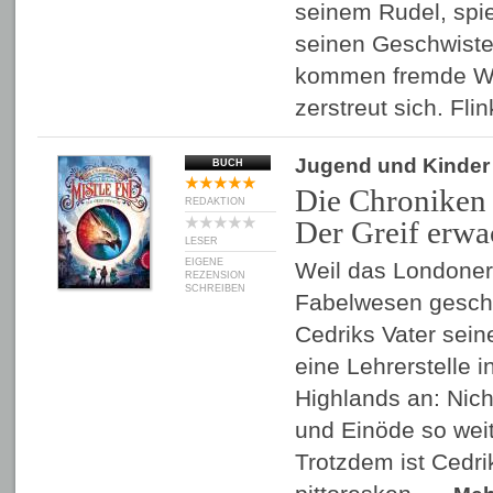
seinem Rudel, spie
seinen Geschwiste
kommen fremde Wö
zerstreut sich. Fli
Jugend und Kinder
BUCH
Die Chroniken 
REDAKTION
Der Greif erwa
LESER
EIGENE
Weil das Londone
REZENSION
SCHREIBEN
Fabelwesen geschl
Cedriks Vater seine
eine Lehrerstelle 
Highlands an: Nich
und Einöde so weit
Trotzdem ist Cedr