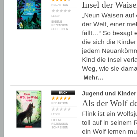
Insel der Wais
REDAKTION
„Neun Waisen auf ei
LESER
EIGENE
der Welt, einer m
REZENSION
SCHREIBEN
fällt…“ So besagt e
die sich die Kinde
jedem Neuankömml
Kind die Insel ver
Weg, wie sie da
Mehr…
Jugend und Kinder
BUCH
Als der Wolf d
REDAKTION
Flink ist ein Wolf
LESER
EIGENE
toll auf in seinem 
REZENSION
SCHREIBEN
ein Wolf lernen mu