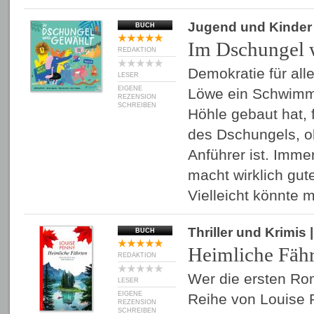
Jugend und Kinder
BUCH
Im Dschungel 
REDAKTION
Demokratie für al
LESER
EIGENE
Löwe ein Schwimmb
REZENSION
SCHREIBEN
Höhle gebaut hat, 
des Dschungels, ob
Anführer ist. Imme
macht wirklich gut
Vielleicht könnte
Thriller und Krimis
BUCH
Heimliche Fäh
REDAKTION
Wer die ersten R
LESER
EIGENE
Reihe von Louise 
REZENSION
SCHREIBEN