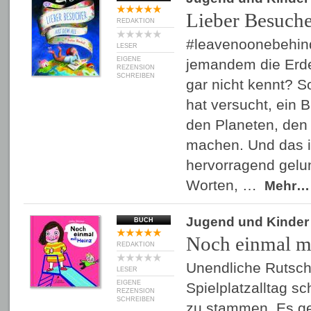
Lieber Besuche
REDAKTION
#leavenoonebehi
LESER
EIGENE
jemandem die Erde
REZENSION
SCHREIBEN
gar nicht kennt? So
hat versucht, ein 
den Planeten, den 
machen. Und das is
hervorragend gelu
Worten, …
Mehr…
Jugend und Kinder
BUCH
Noch einmal m
REDAKTION
Unendliche Rutsch
LESER
EIGENE
Spielplatzalltag s
REZENSION
SCHREIBEN
zu stammen. Es ge