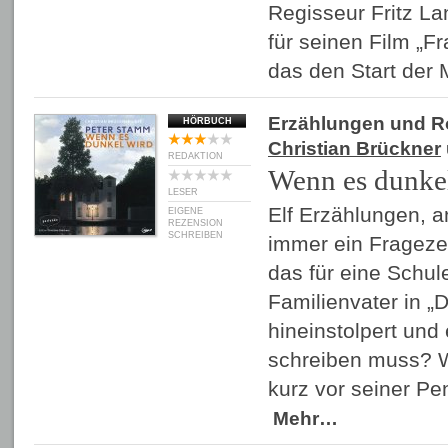
Regisseur Fritz La
für seinen Film „F
das den Start de
Erzählungen und 
HÖRBUCH
Christian Brückner
REDAKTION
Wenn es dunke
LESER
Elf Erzählungen, a
EIGENE
REZENSION
SCHREIBEN
immer ein Fragezei
das für eine Schule
Familienvater in „
hineinstolpert und 
schreiben muss? 
kurz vor seiner P
Mehr…