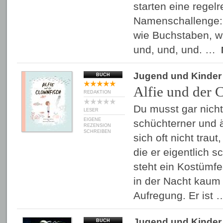
starten eine regelr
Namenschallenge:
wie Buchstaben, w
und, und, und. …
Jugend und Kinder
BUCH
Alfie und der 
REDAKTION
Du musst gar nichts
LESER
EIGENE
schüchterner und ä
REZENSION
SCHREIBEN
sich oft nicht traut
die er eigentlich s
steht ein Kostümfe
in der Nacht kaum 
Aufregung. Er ist
Jugend und Kinder
BUCH