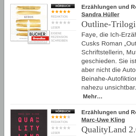
Erzählungen und 
HÖRBUCH
Sandra Hüller
REDAKTION
Outline-Trilogi
LESER
Faye, die Ich-Erzä
EIGENE
REZENSION
SCHREIBEN
Cusks Roman „Outli
Schriftstellerin, Mu
geschieden. Sie ist
aber nicht die Auto
Beinahe-Autofiktio
nahezu unsichtbar.
Mehr…
Erzählungen und 
HÖRBUCH
Marc-Uwe Kling
REDAKTION
QualityLand 2
LESER