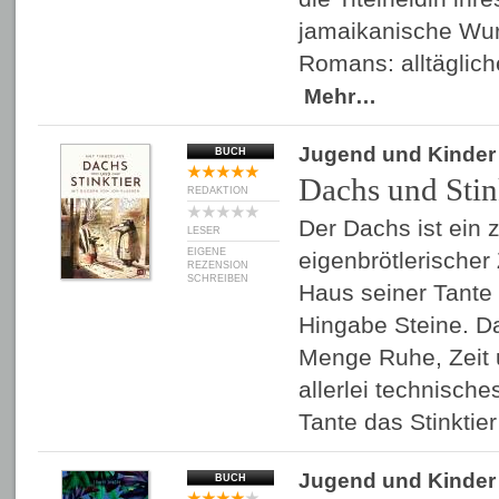
jamaikanische Wu
Romans: alltäglic
Mehr…
Jugend und Kinder
BUCH
Dachs und Stin
REDAKTION
Der Dachs ist ein 
LESER
EIGENE
eigenbrötlerischer
REZENSION
SCHREIBEN
Haus seiner Tante 
Hingabe Steine. Da
Menge Ruhe, Zeit u
allerlei technische
Tante das Stinktie
Jugend und Kinder
BUCH