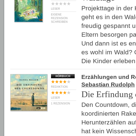
Projekttage in der
LESER
EIGENE
geht es in den Wal
REZENSION
SCHREIBEN
freudig gespannt u
Eltern besorgen 
Und dann ist es end
es wohl im Wald? Gl
Die Kinder erlebe
Erzählungen und 
HÖRBUCH
Sebastian Rudolph
REDAKTION
Die Erfindung
LESER
Den Countdown, di
1 REZENSION
koordinierten Rake
Herunterzählen auf
hat kein Wissensch