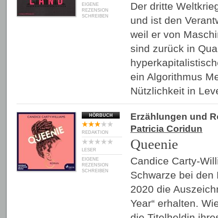
Der dritte Weltkri
EIGENE
REZENSION
SCHREIBEN
und ist den Verant
weil er von Maschi
sind zurück in Qua
hyperkapitalistisc
ein Algorithmus M
Nützlichkeit in Lev
Erzählungen und 
HÖRBUCH
Patricia Coridun
REDAKTION
Queenie
LESER
Candice Carty-Will
EIGENE
REZENSION
SCHREIBEN
Schwarze bei den 
2020 die Auszeich
Year“ erhalten. Wie
die Titelheldin ih