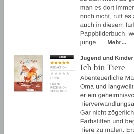
man es dort immer 
noch nicht, ruft es
auch in diesem fa
Pappbilderbuch, w
junge …
Mehr…
Jugend und Kinder
BUCH
Ich bin Tiere
REDAKTION
Abenteuerliche Mal
LESER
EIGENE
Oma und langweilt 
REZENSION
SCHREIBEN
er ein geheimnisvo
Tierverwandlungsa
Gar nicht zögerlich
Farbstiften und be
Tiere zu malen. E