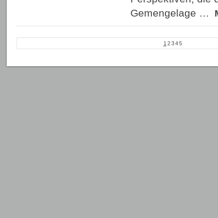
Gemengelage …
1
2
3
4
5