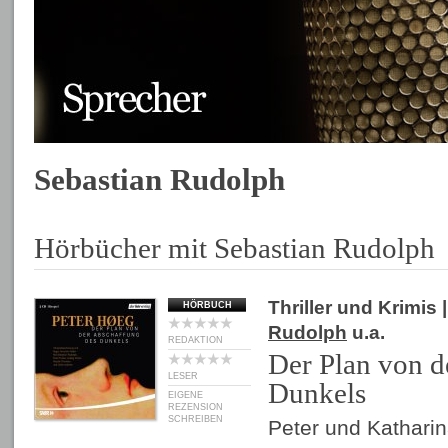
Sebastian Rudolph
Hörbücher mit Sebastian Rudolph
Thriller und Krimis
|
HÖRBUCH
Rudolph
u.a.
REDAKTION
Der Plan von d
LESER
Dunkels
EIGENE
REZENSION
SCHREIBEN
Peter und Katharin