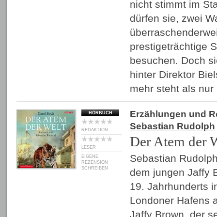
nicht stimmt im S
dürfen sie, zwei W
überraschenderwei
prestigeträchtige
besuchen. Doch si
hinter Direktor Bie
mehr steht als nu
Erzählungen und 
HÖRBUCH
Sebastian Rudolph
REDAKTION
Der Atem der 
LESER
Sebastian Rudolph
EIGENE
REZENSION
SCHREIBEN
dem jungen Jaffy 
19. Jahrhunderts i
Londoner Hafens a
Jaffy Brown, der s