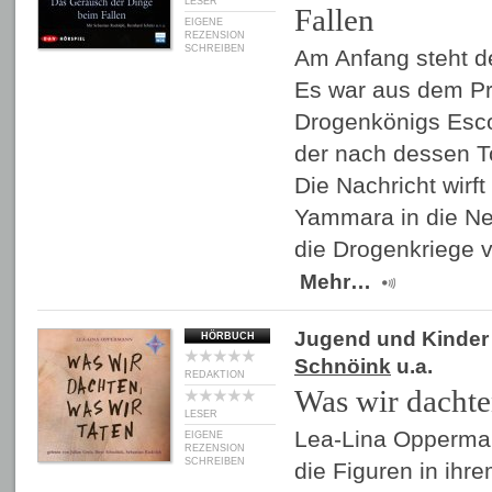
LESER
Fallen
EIGENE
REZENSION
SCHREIBEN
Am Anfang steht de
Es war aus dem Pr
Drogenkönigs Esc
der nach dessen To
Die Nachricht wirf
Yammara in die Neu
die Drogenkriege 
Mehr…
Jugend und Kinder
HÖRBUCH
Schnöink
u.a.
REDAKTION
Was wir dachte
LESER
Lea-Lina Opperman
EIGENE
REZENSION
SCHREIBEN
die Figuren in ihr