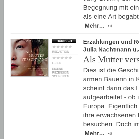
Begegnung mit ein
als eine Art begabte
Mehr…
Erzählungen und 
HÖRBUCH
Julia Nachtmann
u.
REDAKTION
Als Mutter ve
LESER
Dies ist die Geschi
EIGENE
REZENSION
SCHREIBEN
armen Bäuerin in 
scheint darin das 
aufgearbeitet - ob 
Europa. Eigentlich 
ihre erwachsenen 
besuchen. Doch i
Mehr…