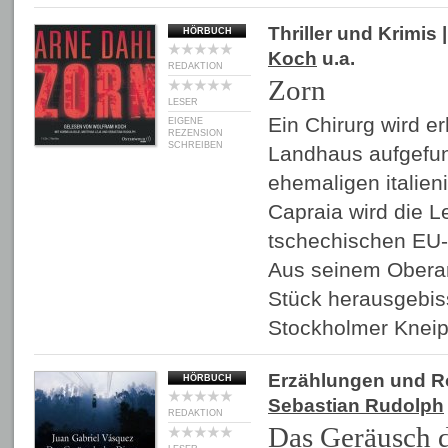
Thriller und Krimis
|
HÖRBUCH
Koch
u.a.
REDAKTION
Zorn
LESER
Ein Chirurg wird e
EIGENE
REZENSION
SCHREIBEN
Landhaus aufgefun
ehemaligen italien
Capraia wird die L
tschechischen EU-P
Aus seinem Obera
Stück herausgebiss
Stockholmer Kneip
Erzählungen und 
HÖRBUCH
Sebastian Rudolph
REDAKTION
Das Geräusch 