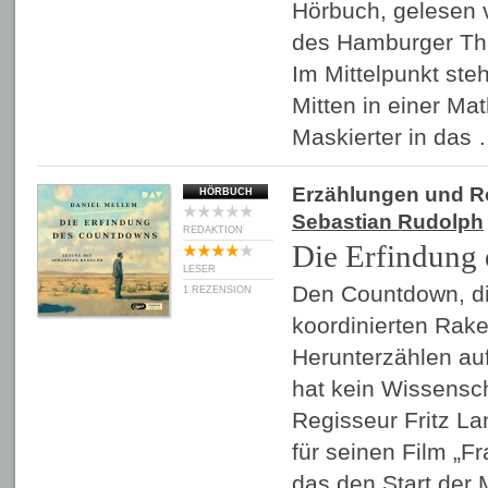
Hörbuch, gelesen v
des Hamburger Thal
Im Mittelpunkt ste
Mitten in einer Mat
Maskierter in das
Erzählungen und 
HÖRBUCH
Sebastian Rudolph
REDAKTION
Die Erfindung
LESER
Den Countdown, di
1 REZENSION
koordinierten Rake
Herunterzählen auf
hat kein Wissensch
Regisseur Fritz La
für seinen Film „F
das den Start de