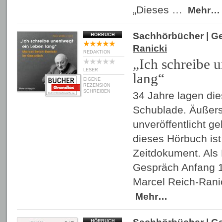
„Dieses …
Mehr…
Sachhörbücher
| G
HÖRBUCH
Ranicki
REDAKTION
„Ich schreibe 
LESER
lang“
EIGENE
REZENSION
SCHREIBEN
34 Jahre lagen di
Schublade. Äußers
unveröffentlicht g
dieses Hörbuch ist
Zeitdokument. Als 
Gespräch Anfang 1
Marcel Reich-Rani
Mehr…
HÖRBUCH