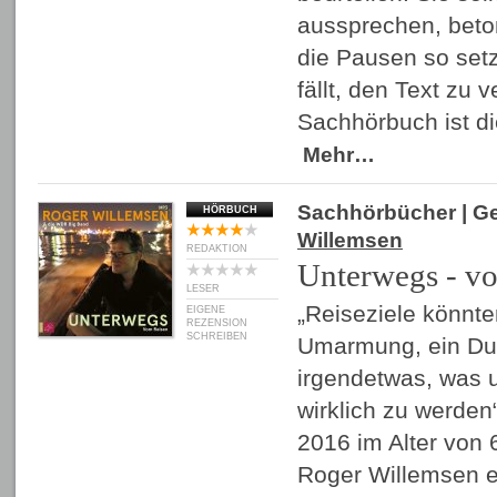
aussprechen, beto
die Pausen so setz
fällt, den Text zu 
Sachhörbuch ist d
Mehr…
Sachhörbücher
| G
HÖRBUCH
Willemsen
REDAKTION
Unterwegs - v
LESER
„Reiseziele könnte
EIGENE
REZENSION
SCHREIBEN
Umarmung, ein Duf
irgendetwas, was u
wirklich zu werden
2016 im Alter von 
Roger Willemsen e