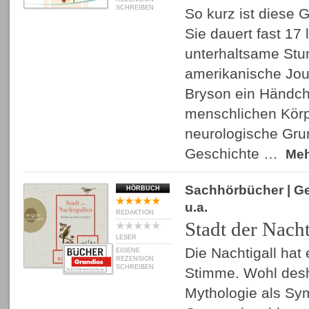
SCHREIBEN
So kurz ist diese G
Sie dauert fast 17 
unterhaltsame Stu
amerikanische Jour
Bryson ein Händch
menschlichen Körp
neurologische Gru
Geschichte …
Me
Sachhörbücher
| G
HÖRBUCH
u.a.
REDAKTION
Stadt der Nacht
LESER
Die Nachtigall hat
EIGENE
REZENSION
SCHREIBEN
Stimme. Wohl desha
Mythologie als Sym