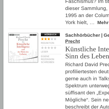
Faschismus? Im ti
dieser Sammlung, 
1995 an der Colum
York hielt, …
Meh
Sachhörbücher
| G
HÖRBUCH
Precht
REDAKTION
Künstliche Inte
LESER
Sinn des Leben
EIGENE
REZENSION
SCHREIBEN
Richard David Prech
profiliertesten deu
gerne auch in Talk
Spektrum unterweg
süffisant den „Expe
Mögliche“. Sein n
beschreibt der Auto