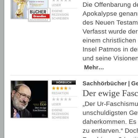
Die Offenbarung d
LESER
EIGENE
Apokalypse genannt
REZENSION
SCHREIBEN
des Neuen Testame
Verfasst wurde de
einem christlichen
Insel Patmos in de
und seine Visione
Mehr…
Sachhörbücher
| G
HÖRBUCH
Der ewige Fas
REDAKTION
„Der Ur-Faschismu
LESER
EIGENE
unschuldigsten G
REZENSION
SCHREIBEN
daherkommen. Es is
zu entlarven.“ Do