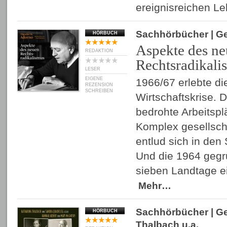
ereignisreichen L
Sachhörbücher
| G
HÖRBUCH
Aspekte des n
REDAKTION
Rechtsradikali
LESER
EIGENE
1966/67 erlebte di
REZENSION
SCHREIBEN
Wirtschaftskrise. 
bedrohte Arbeitspl
Komplex gesellscha
entlud sich in den
Und die 1964 gegr
sieben Landtage ei
Mehr…
Sachhörbücher
| G
HÖRBUCH
Thalbach
u.a.