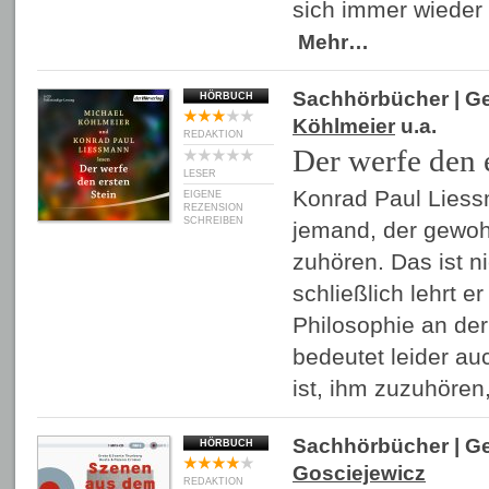
sich immer wieder
Mehr…
Sachhörbücher
| G
HÖRBUCH
Köhlmeier
u.a.
REDAKTION
Der werfe den 
LESER
Konrad Paul Liess
EIGENE
REZENSION
SCHREIBEN
jemand, der gewoh
zuhören. Das ist n
schließlich lehrt e
Philosophie an der
bedeutet leider au
ist, ihm zuzuhör
Sachhörbücher
| G
HÖRBUCH
Gosciejewicz
REDAKTION