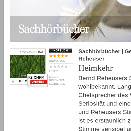
Sachhörbücher
| G
HÖRBUCH
Reheuser
REDAKTION
Heimkehr
LESER
Bernd Reheusers S
EIGENE
REZENSION
SCHREIBEN
wohlbekannt. Lange
Chefsprecher des 
Seriosität und eine
und Reheusers Stim
ist es erstaunlich 
Stimme sensibel 