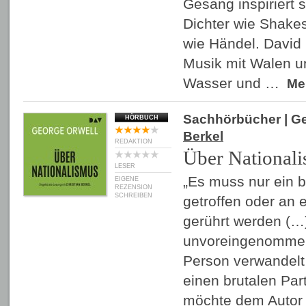
Gesang inspiriert 
Dichter wie Shake
wie Händel. David
Musik mit Walen un
Wasser und …
Me
Sachhörbücher
| G
HÖRBUCH
Berkel
REDAKTION
Über National
LESER
„Es muss nur ein 
EIGENE
REZENSION
SCHREIBEN
getroffen oder an 
gerührt werden (…
unvoreingenommen
Person verwandelt 
einen brutalen Par
möchte dem Autor 