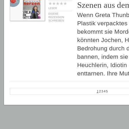
Szenen aus de
LESER
Wenn Greta Thunbe
EIGENE
REZENSION
SCHREIBEN
Plastik verpacktes
bekommt sie Mord
könnten Jochen, H
Bedrohung durch 
bannen, indem sie d
Heuchlerin, Idiotin
enttarnen. Ihre Mu
1
2
3
4
5