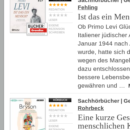
Sachhörbücher
| G
Fehling
REDAKTION
Ist das ein Me
LESER
Ob Primo Levi Glü
EIGENE
REZENSION
SCHREIBEN
Italiener jüdisch
Januar 1944 nach 
wurde, hatte sich 
wegen des Mangels
dazu entschlossen
bessere Lebensbe
gewähren und …
Sachhörbücher
| G
HÖRBUCH
Rohrbeck
REDAKTION
Eine kurze Ges
LESER
menschlichen 
EIGENE
REZENSION