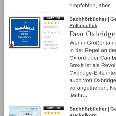
empfehlen, aber 
Sachhörbücher
| G
HÖRBUCH
Pollatschek
REDAKTION
Dear Oxbridge
LESER
Wer in Großbritann
EIGENE
REZENSION
SCHREIBEN
in der Regel an de
Oxford oder Cambri
Brexit ist als Revo
Oxbridge-Elite inte
auch von Oxbridge
vorangetrieben. Ne
Mehr…
Sachhörbücher
| G
HÖRBUCH
Kuckelkorn