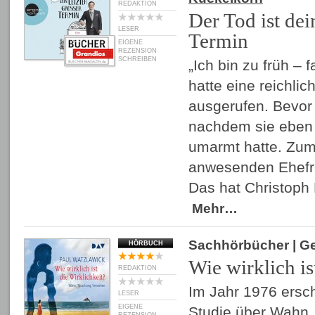
REDAKTION
Der Tod ist dei
LESER
Termin
EIGENE
REZENSION
SCHREIBEN
„Ich bin zu früh – 
hatte eine reichli
ausgerufen. Bevor 
nachdem sie eben
umarmt hatte. Zum
anwesenden Ehefr
Das hat Christoph 
Mehr…
Sachhörbücher
| G
HÖRBUCH
Wie wirklich is
REDAKTION
Im Jahr 1976 ersc
LESER
EIGENE
Studie über Wahn