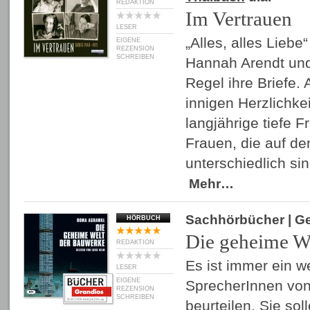
REDAKTION
Im Vertrauen
LESER
„Alles, alles Liebe
EIGENE
REZENSION
SCHREIBEN
Hannah Arendt und
Regel ihre Briefe.
innigen Herzlichke
langjährige tiefe 
Frauen, die auf de
unterschiedlich si
Mehr…
Sachhörbücher
| G
HÖRBUCH
Die geheime W
REDAKTION
Es ist immer ein w
LESER
EIGENE
SprecherInnen vo
REZENSION
SCHREIBEN
beurteilen. Sie soll