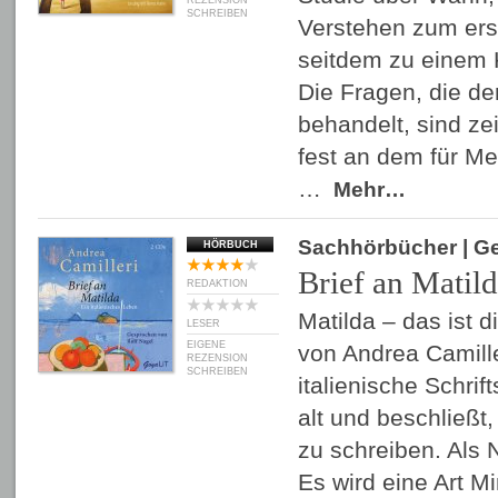
REZENSION
SCHREIBEN
Verstehen zum ers
seitdem zu einem K
Die Fragen, die de
behandelt, sind zei
fest an dem für Me
…
Mehr…
Sachhörbücher
| G
HÖRBUCH
Brief an Matil
REDAKTION
Matilda – das ist d
LESER
EIGENE
von Andrea Camille
REZENSION
SCHREIBEN
italienische Schrift
alt und beschließt,
zu schreiben. Als
Es wird eine Art Mi