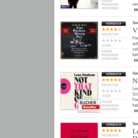
EIGENE
ver
REZENSION
SCHREIBEN
M
Sa
HÖRBUCH
V
REDAKTION
Fre
auf
LESER
ze
EIGENE
beh
REZENSION
SCHREIBEN
M
Sa
HÖRBUCH
N
REDAKTION
Le
Sch
LESER
Fr
EIGENE
hat
REZENSION
SCHREIBEN
M
Sa
HÖRBUCH
L
REDAKTION