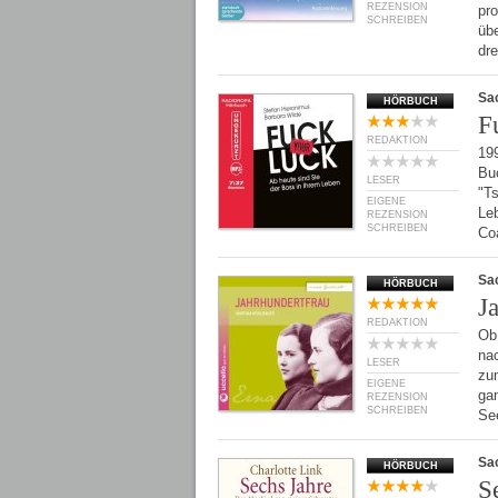
REZENSION
pro
SCHREIBEN
übe
dr
Sa
HÖRBUCH
F
REDAKTION
199
Bu
LESER
"T
EIGENE
Leb
REZENSION
SCHREIBEN
Co
Sa
HÖRBUCH
J
REDAKTION
Ob
nac
LESER
zu
EIGENE
ga
REZENSION
SCHREIBEN
Se
Sa
HÖRBUCH
S