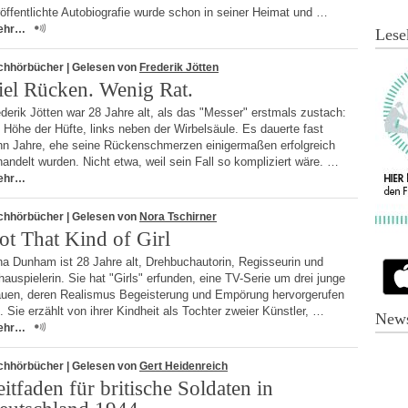
öffentlichte Autobiografie wurde schon in seiner Heimat und …
ehr…
Lese
chhörbücher
| Gelesen von
Frederik Jötten
iel Rücken. Wenig Rat.
derik Jötten war 28 Jahre alt, als das "Messer" erstmals zustach:
 Höhe der Hüfte, links neben der Wirbelsäule. Es dauerte fast
hn Jahre, ehe seine Rückenschmerzen einigermaßen erfolgreich
andelt wurden. Nicht etwa, weil sein Fall so kompliziert wäre. …
ehr…
chhörbücher
| Gelesen von
Nora Tschirner
ot That Kind of Girl
na Dunham ist 28 Jahre alt, Drehbuchautorin, Regisseurin und
auspielerin. Sie hat "Girls" erfunden, eine TV-Serie um drei junge
auen, deren Realismus Begeisterung und Empörung hervorgerufen
. Sie erzählt von ihrer Kindheit als Tochter zweier Künstler, …
News
ehr…
chhörbücher
| Gelesen von
Gert Heidenreich
eitfaden für britische Soldaten in