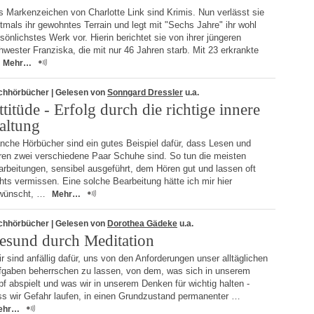
 Markenzeichen von Charlotte Link sind Krimis. Nun verlässt sie
tmals ihr gewohntes Terrain und legt mit "Sechs Jahre" ihr wohl
sönlichstes Werk vor. Hierin berichtet sie von ihrer jüngeren
wester Franziska, die mit nur 46 Jahren starb. Mit 23 erkrankte
Mehr…
chhörbücher
| Gelesen von
Sonngard Dressler
u.a.
ttitüde - Erfolg durch die richtige innere
altung
nche Hörbücher sind ein gutes Beispiel dafür, dass Lesen und
ren zwei verschiedene Paar Schuhe sind. So tun die meisten
rbeitungen, sensibel ausgeführt, dem Hören gut und lassen oft
hts vermissen. Eine solche Bearbeitung hätte ich mir hier
wünscht, …
Mehr…
chhörbücher
| Gelesen von
Dorothea Gädeke
u.a.
esund durch Meditation
r sind anfällig dafür, uns von den Anforderungen unser alltäglichen
fgaben beherrschen zu lassen, von dem, was sich in unserem
f abspielt und was wir in unserem Denken für wichtig halten -
ss wir Gefahr laufen, in einen Grundzustand permanenter …
ehr…