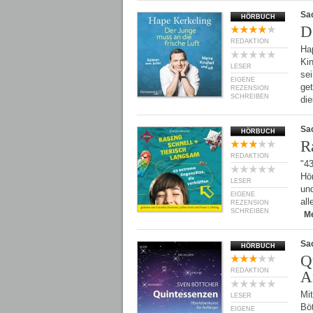
Sa
HÖRBUCH
D
REDAKTION
Hap
Ki
LESER
se
EIGENE
ge
REZENSION
SCHREIBEN
di
Sa
HÖRBUCH
R
REDAKTION
"43
Hör
LESER
und
EIGENE
all
REZENSION
SCHREIBEN
M
Sa
HÖRBUCH
Q
REDAKTION
A
Mi
LESER
Bö
EIGENE