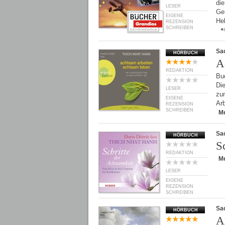
die
LESER
Gen
EIGENE
He
REZENSION
SCHREIBEN
Sa
HÖRBUCH
A
REDAKTION
Bud
Di
LESER
zu
EIGENE
Arb
REZENSION
SCHREIBEN
M
Sa
HÖRBUCH
S
REDAKTION
M
LESER
EIGENE
REZENSION
SCHREIBEN
Sa
HÖRBUCH
A