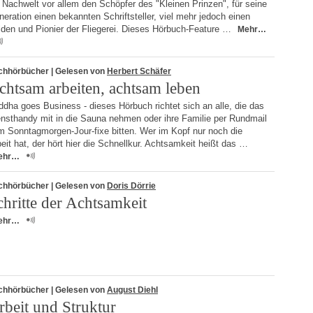
 Nachwelt vor allem den Schöpfer des "Kleinen Prinzen", für seine
eration einen bekannten Schriftsteller, viel mehr jedoch einen
lden und Pionier der Fliegerei. Dieses Hörbuch-Feature …
Mehr…
chhörbücher
| Gelesen von
Herbert Schäfer
chtsam arbeiten, achtsam leben
dha goes Business - dieses Hörbuch richtet sich an alle, die das
ensthandy mit in die Sauna nehmen oder ihre Familie per Rundmail
m Sonntagmorgen-Jour-fixe bitten. Wer im Kopf nur noch die
eit hat, der hört hier die Schnellkur. Achtsamkeit heißt das …
ehr…
chhörbücher
| Gelesen von
Doris Dörrie
chritte der Achtsamkeit
ehr…
chhörbücher
| Gelesen von
August Diehl
rbeit und Struktur