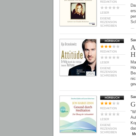
REDAKTION
Das
ers
LESER
per
EIGENE
Sch
REZENSION
SCHREIBEN
…
Sa
HÖRBUCH
A
REDAKTION
H
Ma
LESER
Hö
EIGENE
REZENSION
Bea
SCHREIBEN
nic
ge
Sa
HÖRBUCH
G
REDAKTION
"Wi
Au
LESER
Kop
EIGENE
da
REZENSION
SCHREIBEN
M