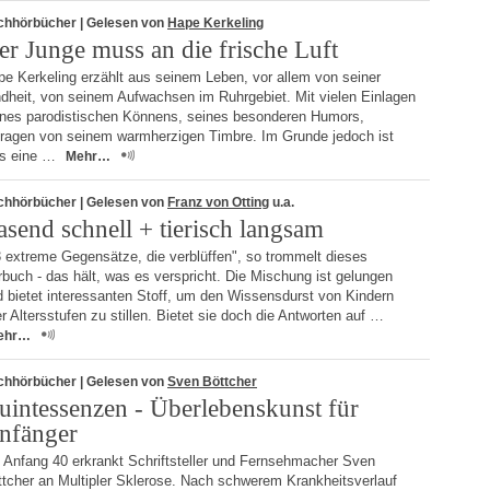
chhörbücher
| Gelesen von
Hape Kerkeling
er Junge muss an die frische Luft
e Kerkeling erzählt aus seinem Leben, vor allem von seiner
ndheit, von seinem Aufwachsen im Ruhrgebiet. Mit vielen Einlagen
ines parodistischen Könnens, seines besonderen Humors,
tragen von seinem warmherzigen Timbre. Im Grunde jedoch ist
es eine …
Mehr…
chhörbücher
| Gelesen von
Franz von Otting
u.a.
asend schnell + tierisch langsam
 extreme Gegensätze, die verblüffen", so trommelt dieses
buch - das hält, was es verspricht. Die Mischung ist gelungen
 bietet interessanten Stoff, um den Wissensdurst von Kindern
er Altersstufen zu stillen. Bietet sie doch die Antworten auf …
ehr…
chhörbücher
| Gelesen von
Sven Böttcher
uintessenzen - Überlebenskunst für
nfänger
t Anfang 40 erkrankt Schriftsteller und Fernsehmacher Sven
ttcher an Multipler Sklerose. Nach schwerem Krankheitsverlauf