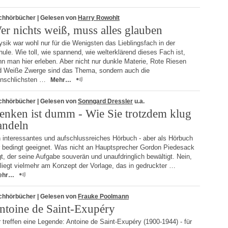
chhörbücher
| Gelesen von
Harry Rowohlt
er nichts weiß, muss alles glauben
sik war wohl nur für die Wenigsten das Lieblingsfach in der
ule. Wie toll, wie spannend, wie welterklärend dieses Fach ist,
n man hier erleben. Aber nicht nur dunkle Materie, Rote Riesen
d Weiße Zwerge sind das Thema, sondern auch die
nschlichsten …
Mehr…
chhörbücher
| Gelesen von
Sonngard Dressler
u.a.
enken ist dumm - Wie Sie trotzdem klug
andeln
n interessantes und aufschlussreiches Hörbuch - aber als Hörbuch
r bedingt geeignet. Was nicht an Hauptsprecher Gordon Piedesack
gt, der seine Aufgabe souverän und unaufdringlich bewältigt. Nein,
liegt vielmehr am Konzept der Vorlage, das in gedruckter …
ehr…
chhörbücher
| Gelesen von
Frauke Poolmann
ntoine de Saint-Exupéry
 treffen eine Legende: Antoine de Saint-Exupéry (1900-1944) - für