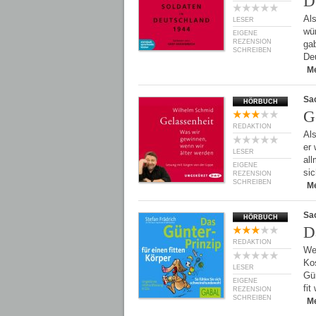
D
Als
LESER
wür
EIGENE
REZENSION
ga
SCHREIBEN
Deu
M
Sa
HÖRBUCH
G
REDAKTION
Als
er 
LESER
all
EIGENE
si
REZENSION
SCHREIBEN
M
Sa
HÖRBUCH
D
REDAKTION
We
Ko
LESER
Gün
EIGENE
fit
REZENSION
SCHREIBEN
M