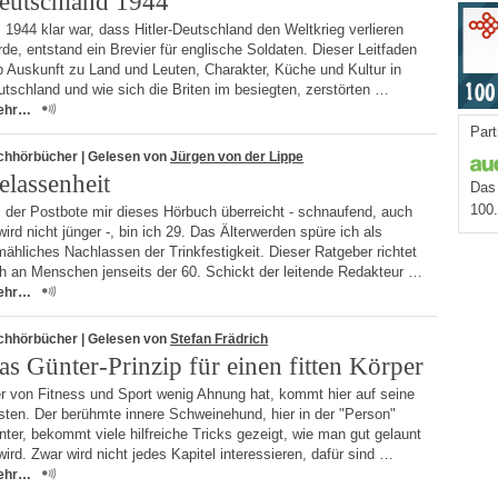
eutschland 1944
 1944 klar war, dass Hitler-Deutschland den Weltkrieg verlieren
de, entstand ein Brevier für englische Soldaten. Dieser Leitfaden
b Auskunft zu Land und Leuten, Charakter, Küche und Kultur in
tschland und wie sich die Briten im besiegten, zerstörten …
ehr…
Part
chhörbücher
| Gelesen von
Jürgen von der Lippe
elassenheit
Das 
100
 der Postbote mir dieses Hörbuch überreicht - schnaufend, auch
wird nicht jünger -, bin ich 29. Das Älterwerden spüre ich als
mähliches Nachlassen der Trinkfestigkeit. Dieser Ratgeber richtet
ch an Menschen jenseits der 60. Schickt der leitende Redakteur …
ehr…
chhörbücher
| Gelesen von
Stefan Frädrich
as Günter-Prinzip für einen fitten Körper
r von Fitness und Sport wenig Ahnung hat, kommt hier auf seine
sten. Der berühmte innere Schweinehund, hier in der "Person"
ter, bekommt viele hilfreiche Tricks gezeigt, wie man gut gelaunt
 wird. Zwar wird nicht jedes Kapitel interessieren, dafür sind …
ehr…