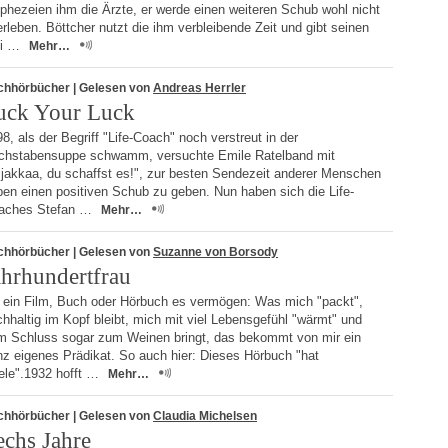
phezeien ihm die Ärzte, er werde einen weiteren Schub wohl nicht
rleben. Böttcher nutzt die ihm verbleibende Zeit und gibt seinen
ei …
Mehr…
chhörbücher
| Gelesen von
Andreas Herrler
uck Your Luck
8, als der Begriff "Life-Coach" noch verstreut in der
chstabensuppe schwamm, versuchte Emile Ratelband mit
sjakkaa, du schaffst es!", zur besten Sendezeit anderer Menschen
en einen positiven Schub zu geben. Nun haben sich die Life-
aches Stefan …
Mehr…
chhörbücher
| Gelesen von
Suzanne von Borsody
ahrhundertfrau
 ein Film, Buch oder Hörbuch es vermögen: Was mich "packt",
hhaltig im Kopf bleibt, mich mit viel Lebensgefühl "wärmt" und
m Schluss sogar zum Weinen bringt, das bekommt von mir ein
nz eigenes Prädikat. So auch hier: Dieses Hörbuch "hat
ele".1932 hofft …
Mehr…
chhörbücher
| Gelesen von
Claudia Michelsen
echs Jahre