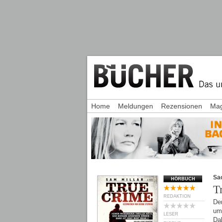
Home
Meldungen
Rezensionen
Mag
Sa
HÖRBUCH
T
REDAKTION
Der
um 
LESER
Dab