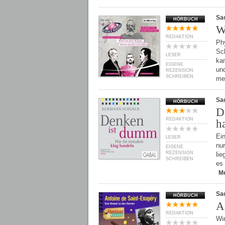
Sa
HÖRBUCH
W
REDAKTION
Phy
Sch
LESER
kan
EIGENE
un
REZENSION
SCHREIBEN
me
Sa
HÖRBUCH
D
REDAKTION
h
Ei
LESER
nu
EIGENE
REZENSION
lie
SCHREIBEN
es 
M
Sa
HÖRBUCH
A
REDAKTION
Wir