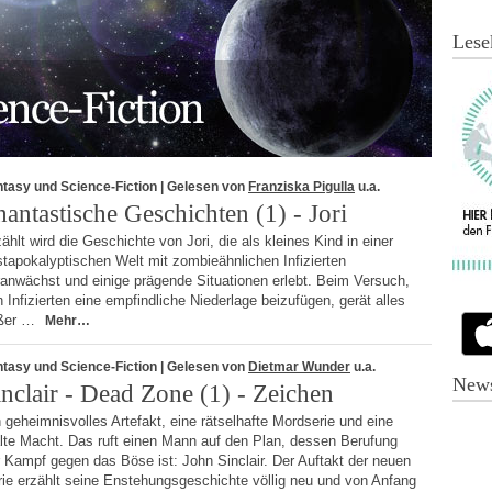
Lese
tasy und Science-Fiction
| Gelesen von
Franziska Pigulla
u.a.
hantastische Geschichten (1) - Jori
ählt wird die Geschichte von Jori, die als kleines Kind in einer
tapokalyptischen Welt mit zombieähnlichen Infizierten
ranwächst und einige prägende Situationen erlebt. Beim Versuch,
 Infizierten eine empfindliche Niederlage beizufügen, gerät alles
ßer …
Mehr…
tasy und Science-Fiction
| Gelesen von
Dietmar Wunder
u.a.
News
inclair - Dead Zone (1) - Zeichen
 geheimnisvolles Artefakt, eine rätselhafte Mordserie und eine
alte Macht. Das ruft einen Mann auf den Plan, dessen Berufung
 Kampf gegen das Böse ist: John Sinclair. Der Auftakt der neuen
rie erzählt seine Enstehungsgeschichte völlig neu und von Anfang