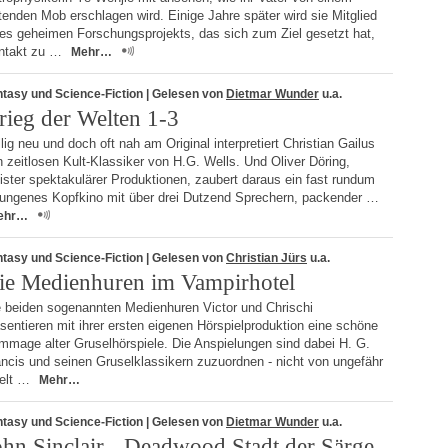
enden Mob erschlagen wird. Einige Jahre später wird sie Mitglied
nes geheimen Forschungsprojekts, das sich zum Ziel gesetzt hat,
ntakt zu …
Mehr…
tasy und Science-Fiction
| Gelesen von
Dietmar Wunder
u.a.
rieg der Welten 1-3
lig neu und doch oft nah am Original interpretiert Christian Gailus
 zeitlosen Kult-Klassiker von H.G. Wells. Und Oliver Döring,
ster spektakulärer Produktionen, zaubert daraus ein fast rundum
lungenes Kopfkino mit über drei Dutzend Sprechern, packender …
ehr…
tasy und Science-Fiction
| Gelesen von
Christian Jürs
u.a.
ie Medienhuren im Vampirhotel
e beiden sogenannten Medienhuren Victor und Chrischi
sentieren mit ihrer ersten eigenen Hörspielproduktion eine schöne
mmage alter Gruselhörspiele. Die Anspielungen sind dabei H. G.
ncis und seinen Gruselklassikern zuzuordnen - nicht von ungefähr
ielt …
Mehr…
tasy und Science-Fiction
| Gelesen von
Dietmar Wunder
u.a.
ohn Sinclair - Deadwood Stadt der Särge