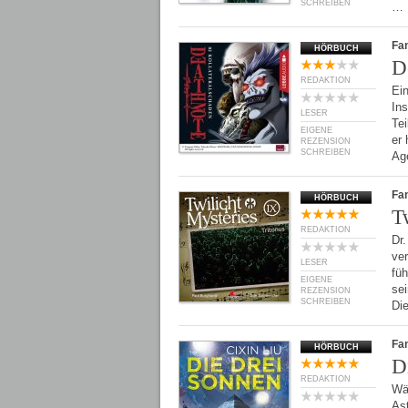
SCHREIBEN
…
Fan
HÖRBUCH
D
REDAKTION
Ein
In
LESER
Tei
EIGENE
er 
REZENSION
SCHREIBEN
Ag
Fan
HÖRBUCH
T
REDAKTION
Dr.
ve
LESER
fü
EIGENE
sei
REZENSION
SCHREIBEN
Di
Fan
HÖRBUCH
D
REDAKTION
Wä
Ast