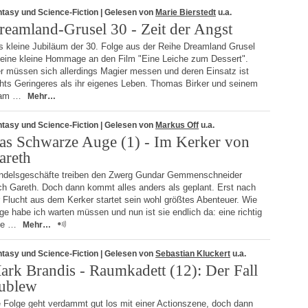
tasy und Science-Fiction
| Gelesen von
Marie Bierstedt
u.a.
reamland-Grusel 30 - Zeit der Angst
s kleine Jubiläum der 30. Folge aus der Reihe Dreamland Grusel
t eine kleine Hommage an den Film "Eine Leiche zum Dessert".
er müssen sich allerdings Magier messen und deren Einsatz ist
chts Geringeres als ihr eigenes Leben. Thomas Birker und seinem
am …
Mehr…
tasy und Science-Fiction
| Gelesen von
Markus Off
u.a.
as Schwarze Auge (1) - Im Kerker von
areth
ndelsgeschäfte treiben den Zwerg Gundar Gemmenschneider
ch Gareth. Doch dann kommt alles anders als geplant. Erst nach
 Flucht aus dem Kerker startet sein wohl größtes Abenteuer. Wie
ge habe ich warten müssen und nun ist sie endlich da: eine richtig
te …
Mehr…
tasy und Science-Fiction
| Gelesen von
Sebastian Kluckert
u.a.
ark Brandis - Raumkadett (12): Der Fall
ublew
e Folge geht verdammt gut los mit einer Actionszene, doch dann