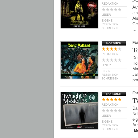
REDAKTION
Auf
ei
LESER
Als
EIGENE
Gre
REZENSION
SCHREIBEN
…
Fan
HÖRBUCH
T
REDAKTION
De
Hö
LESER
Mor
EIGENE
Jah
REZENSION
SCHREIBEN
pr
Fan
HÖRBUCH
T
REDAKTION
Da
Ne
LESER
eig
EIGENE
Au
REZENSION
SCHREIBEN
M