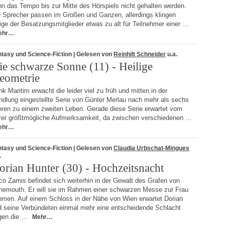
n das Tempo bis zur Mitte des Hörspiels nicht gehalten werden.
e Sprecher passen im Großen und Ganzen, allerdings klingen
ige der Besatzungsmitglieder etwas zu alt für Teilnehmer einer …
ehr…
tasy und Science-Fiction
| Gelesen von
Reinhilt Schneider
u.a.
ie schwarze Sonne (11) - Heilige
eometrie
k Maritim erwacht die leider viel zu früh und mitten in der
ndlung eingestellte Serie von Günter Merlau nach mehr als sechs
hren zu einem zweiten Leben. Gerade diese Serie erwartet vom
rer größtmögliche Aufmerksamkeit, da zwischen verschiedenen …
ehr…
tasy und Science-Fiction
| Gelesen von
Claudia Urbschat-Mingues
.
orian Hunter (30) - Hochzeitsnacht
o Zamis befindet sich weiterhin in der Gewalt des Grafen von
hemouth. Er will sie im Rahmen einer schwarzen Messe zur Frau
hmen. Auf einem Schloss in der Nähe von Wien erwartet Dorian
d seine Verbündeten einmal mehr eine entscheidende Schlacht
gen die …
Mehr…