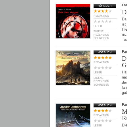
Fan
HÖRBUCH
D
REDAKTION
Da
is
LESER
Hi
EIGENE
ni
REZENSION
SCHREIBEN
Te
Fan
HÖRBUCH
D
REDAKTION
G
Ha
LESER
na
EIGENE
REZENSION
der
SCHREIBEN
lan
gu
Fan
HÖRBUCH
M
REDAKTION
R
Di
LESER