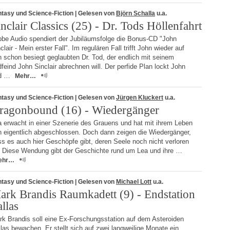
tasy und Science-Fiction
| Gelesen von
Björn Schalla
u.a.
inclair Classics (25) - Dr. Tods Höllenfahrt
bbe Audio spendiert der Jubiläumsfolge die Bonus-CD "John
clair - Mein erster Fall". Im regulären Fall trifft John wieder auf
 schon besiegt geglaubten Dr. Tod, der endlich mit seinem
feind John Sinclair abrechnen will. Der perfide Plan lockt John
d …
Mehr…
tasy und Science-Fiction
| Gelesen von
Jürgen Kluckert
u.a.
ragonbound (16) - Wiedergänger
a erwacht in einer Szenerie des Grauens und hat mit ihrem Leben
n eigentlich abgeschlossen. Doch dann zeigen die Wiedergänger,
s es auch hier Geschöpfe gibt, deren Seele noch nicht verloren
t. Diese Wendung gibt der Geschichte rund um Lea und ihre …
ehr…
tasy und Science-Fiction
| Gelesen von
Michael Lott
u.a.
ark Brandis Raumkadett (9) - Endstation
llas
rk Brandis soll eine Ex-Forschungsstation auf dem Asteroiden
las bewachen. Er stellt sich auf zwei langweilige Monate ein,