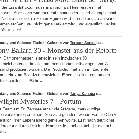
 die Erzählstruktur muss man sich als Hörer erst einmal
nlassen. Aber dann wird man mit spannender Unterhaltung belohnt.
 Nichtkenner der einzelnen Figuren wird man ab und zu an seine
nzen stoßen, weil nicht genau erklärt wird, wer eigentlich wer ist.
Mehr…
tasy und Science-Fiction
| Gelesen von
Torsten Sense
u.a.
ony Ballard 30 - Monster aus der Retorte
r "Dämonenhasser" startet in sein inzwischen 30.
rspielabenteuer, die allesamt nach Romanheftvorlagen von A. F.
land produziert wurden. Die Produktion hat sich im Laufe der
re sehr zum Positiven entwickelt. Einerseits liegt das an den
ofessionellen …
Mehr…
tasy und Science-Fiction
| Gelesen von
Tanya Kahana
u.a.
wilight Mysteries 7 - Portum
s Team um Dr. Zephyre erhält die Aufgabe, merkwürdige
belvorkommen an einem See zu ergründen, wo die Familie Corey
entlich ihren Lebensabend genießen wollte. Erst nach deutlicher
fforderung durch Detektiv Hornbuckle machen sich die drei auf …
ehr…