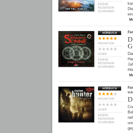
kan
EIGENE
REZENSION
Di
SCHREIBEN
ein
M
Fan
HÖRBUCH
D
REDAKTION
G
Dan
LESER
Ha
EIGENE
REZENSION
Ja
SCHREIBEN
Hö
M
Fan
HÖRBUCH
u.a
D
REDAKTION
Coc
LESER
Be
EIGENE
ne
REZENSION
un
SCHREIBEN
ge