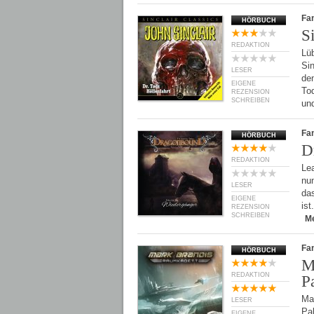
Fan
HÖRBUCH
S
REDAKTION
Lü
Sin
LESER
den
EIGENE
Tod
REZENSION
SCHREIBEN
un
Fan
HÖRBUCH
D
REDAKTION
Le
nu
LESER
das
EIGENE
is
REZENSION
SCHREIBEN
M
Fan
HÖRBUCH
M
REDAKTION
Pa
Ma
LESER
Pal
EIGENE