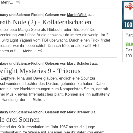
Mehr…
tasy und Science-Fiction
| Gelesen von
Marlin Wick
u.a.
eath Note (2) - Kollateralschaden
e beliebte Manga-Serie als Hörbuch, oder Hörspiel? Die
szenierung von Lübbe Audio schwankt da immer ein wenig. Im 2.
Part
l wird Light Yagami vom FBI überwacht. Durch einen Trick findet
heraus, wer ihn beobachtet. Danach tötet er alle zwölf FBI-
Das 
enten auf …
Mehr…
100
tasy und Science-Fiction
| Gelesen von
Marc Schülert
u.a.
wilight Mysteries 9 - Tritonus
 Zephyre, Nina und Dave glauben, endlich eine Spur zur
rschwundenen Tochter des Doktors gefunden zu haben. Dabei
hren sie ihre Nachforschungen zum Komponisten Smith, der mit
ner Musik etwas Infernalisches plant. Können sie ihn aufhalten?
e Handlung, die …
Mehr…
tasy und Science-Fiction
| Gelesen von
Mark Bremer
u.a.
ie drei Sonnen
hrend der Kulturrevolution im Jahr 1967 muss die junge
rophysikerin Ye Wenjie mit ansehen, wie ihr Vater von einem