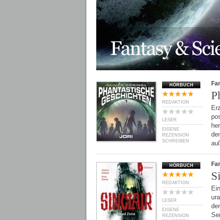
Fan
HÖRBUCH
P
REDAKTION
Erz
pos
LESER
he
EIGENE
den
REZENSION
SCHREIBEN
au
Fan
HÖRBUCH
S
REDAKTION
Ein
ur
LESER
der
EIGENE
Se
REZENSION