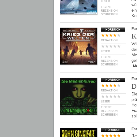
LESER
wüt
EIGENE
ei
REZENSION
SCHREIBEN
Ko
Fan
HÖRBUCH
K
REDAKTION
Völ
den
LESER
Mei
EIGENE
ge
REZENSION
SCHREIBEN
M
Fan
HÖRBUCH
D
REDAKTION
Di
prä
LESER
Ho
EIGENE
Fra
REZENSION
SCHREIBEN
sp
Fan
HÖRBUCH
J