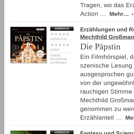
Tragen, wo das Erz
Action …
Mehr…
Erzählungen und 
HÖRBUCH
Mechthild Großma
REDAKTION
Die Päpstin
LESER
Ein Filmhörspiel, 
EIGENE
REZENSION
SCHREIBEN
szenische Lesung 
ausgesprochen gut.
von der ungewöhnl
rauchigen Stimme 
Mechthild Großman
genommen zu werd
Erzählanteil …
Me
Fantasy und Scienc
HÖRBUCH