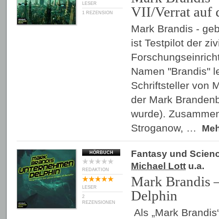
LESER
VII/Verrat auf
1 REZENSION
Mark Brandis - geb
ist Testpilot der ziv
Forschungseinric
Namen "Brandis" le
Schriftsteller von
der Mark Brandenb
wurde). Zusammen
Stroganow, …
Me
Fantasy und Scienc
HÖRBUCH
Michael Lott
u.a.
REDAKTION
Mark Brandis 
LESER
Delphin
2
REZENSIONEN
Als „Mark Brandis“