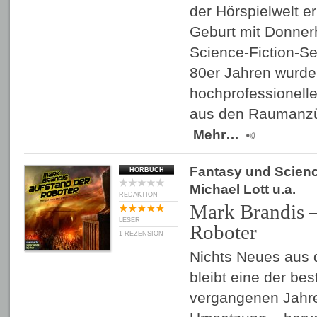
der Hörspielwelt er
Geburt mit Donnerh
Science-Fiction-Se
80er Jahren wurde 
hochprofessionell
aus den Raumanzü
Mehr…
Fantasy und Scienc
HÖRBUCH
Michael Lott
u.a.
REDAKTION
Mark Brandis –
LESER
Roboter
1 REZENSION
Nichts Neues aus d
bleibt eine der bes
vergangenen Jahre