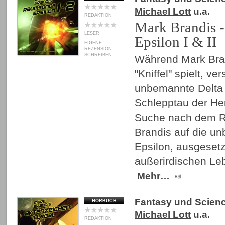
Michael Lott
u.a.
REDAKTION
Mark Brandis 
LESER
Epsilon I & II
EIGENE
REZENSION
SCHREIBEN
Während Mark Bran
"Kniffel" spielt, ve
unbemannte Delta
Schlepptau der He
Suche nach dem R
Brandis auf die 
Epsilon, ausgesetz
außerirdischen Le
Mehr…
Fantasy und Scienc
HÖRBUCH
Michael Lott
u.a.
REDAKTION