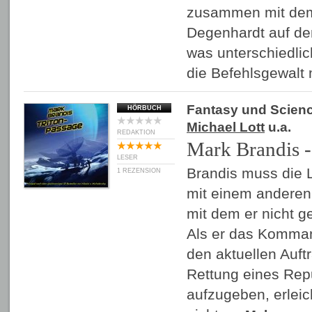
zusammen mit dem
Degenhardt auf den
was unterschiedli
die Befehlsgewalt
Fantasy und Scienc
HÖRBUCH
Michael Lott
u.a.
REDAKTION
Mark Brandis -
LESER
Brandis muss die L
1 REZENSION
mit einem anderen
mit dem er nicht g
Als er das Komman
den aktuellen Auft
Rettung eines Rep
aufzugeben, erleic