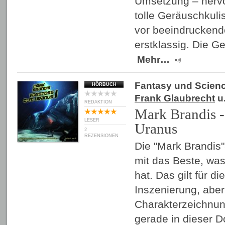
Umsetzung – herv
tolle Geräuschkuli
vor beeindruckend
erstklassig. Die G
Mehr…
Fantasy und Scienc
HÖRBUCH
Frank Glaubrecht
u.
REDAKTION
Mark Brandis -
LESER
Uranus
2
REZENSIONEN
Die "Mark Brandis"
mit das Beste, wa
hat. Das gilt für di
Inszenierung, aber
Charakterzeichnun
gerade in dieser 