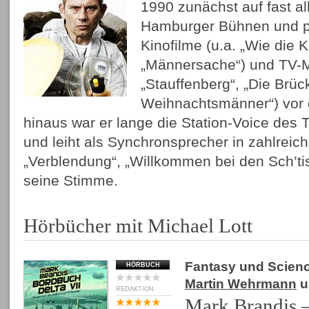
1990 zunächst auf fast a
Hamburger Bühnen und par
Kinofilme (u.a. „Wie die K
„Män
nersache“) und TV-
„Stauffenberg“, „Die Brüc
Weihnachtsmänner“) vor
hinaus war er lange die Station-Voice des
und leiht als Synchronsprecher in zahlreic
„Verblendung“,
„Willkommen bei den Sch’ti
seine Stimme.
Hörbücher mit Michael Lott
Fantasy und Scienc
HÖRBUCH
Martin Wehrmann
u
REDAKTION
Mark Brandis 