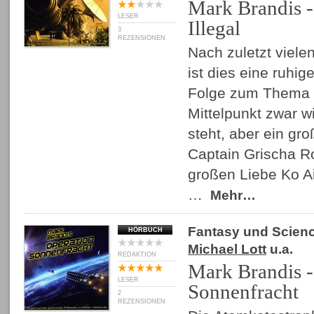
Mark Brandis -
LESER
Illegal
3
REZENSIONEN
Nach zuletzt viel
ist dies eine ruhi
Folge zum Thema 
Mittelpunkt zwar w
steht, aber ein gro
Captain Grischa R
großen Liebe Ko Ai
…
Mehr…
Fantasy und Scienc
HÖRBUCH
Michael Lott
u.a.
REDAKTION
Mark Brandis -
LESER
Sonnenfracht
2
REZENSIONEN