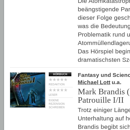
Die Atomkatastrop
beängstigende Par
dieser Folge gesch
was die Bedeutung
Problematik rund 
Atommüllendlagerun
Das Hörspiel begin
dramatischsten S
Fantasy und Scienc
HÖRBUCH
Michael Lott
u.a.
REDAKTION
Mark Brandis (
LESER
Patrouille I/II
EIGENE
REZENSION
SCHREIBEN
Trotz einiger Läng
Unterhaltung auf 
Brandis begibt sic