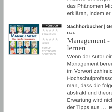
das Phänomen Mic
erklären, indem e
Sachhörbücher
| G
HÖRBUCH
u.a.
REDAKTION
Management - 
LESER
lernen
EIGENE
REZENSION
SCHREIBEN
Wenn der Autor ei
Management berei
im Vorwort zahlrei
Hochschulprofesso
man, dass die fol
abstrakt und theor
Erwartung wird nich
der Tipps aus …