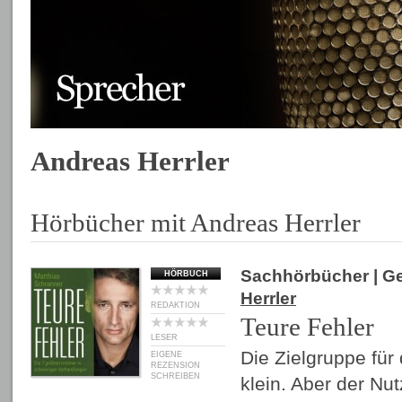
Andreas Herrler
Hörbücher mit Andreas Herrler
Sachhörbücher
| G
HÖRBUCH
Herrler
REDAKTION
Teure Fehler
LESER
Die Zielgruppe für
EIGENE
REZENSION
SCHREIBEN
klein. Aber der Nu