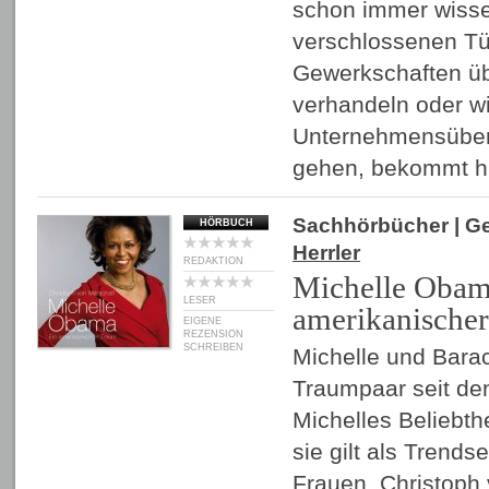
schon immer wissen
verschlossenen Tü
Gewerkschaften üb
verhandeln oder w
Unternehmensüber
gehen, bekommt h
Sachhörbücher
| G
HÖRBUCH
Herrler
REDAKTION
Michelle Obam
LESER
amerikanische
EIGENE
REZENSION
SCHREIBEN
Michelle und Barac
Traumpaar seit de
Michelles Beliebthe
sie gilt als Trendse
Frauen. Christoph 