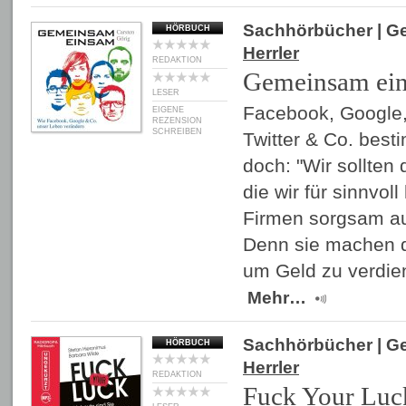
Sachhörbücher
| G
HÖRBUCH
Herrler
REDAKTION
Gemeinsam ei
LESER
Facebook, Google, 
EIGENE
REZENSION
SCHREIBEN
Twitter & Co. best
doch: "Wir sollten
die wir für sinnvol
Firmen sorgsam au
Denn sie machen 
um Geld zu verdie
Mehr…
Sachhörbücher
| G
HÖRBUCH
Herrler
REDAKTION
Fuck Your Luc