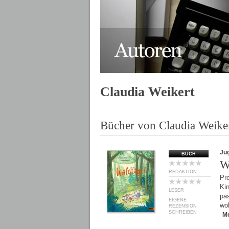
Claudia Weikert
Bücher von Claudia Weike
Ju
BUCH
W
REDAKTION
Pro
Kin
LESER
pa
EIGENE
woh
REZENSION
SCHREIBEN
M