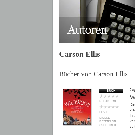
Carson Ellis
Bücher von Carson Ellis
Ju
BUCH
W
REDAKTION
Die
kl
LESER
ihr
EIGENE
ver
REZENSION
SCHREIBEN
sc