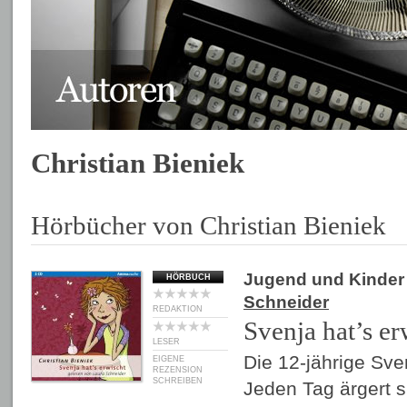
Christian Bieniek
Hörbücher von Christian Bieniek
Jugend und Kinder
HÖRBUCH
Schneider
REDAKTION
Svenja hat’s er
LESER
Die 12-jährige Sven
EIGENE
REZENSION
SCHREIBEN
Jeden Tag ärgert s