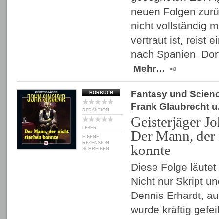
neuen Folgen zurüc
nicht vollständig m
vertraut ist, reist 
nach Spanien. Dort 
Mehr…
Fantasy und Scienc
HÖRBUCH
Frank Glaubrecht
u.
REDAKTION
Geisterjäger Jo
LESER
Der Mann, der 
EIGENE
REZENSION
konnte
SCHREIBEN
Diese Folge läutet
Nicht nur Skript un
Dennis Erhardt, a
wurde kräftig gefei