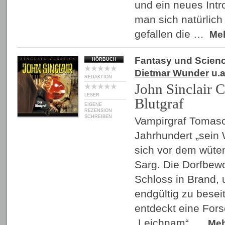
und ein neues Intr
man sich natürlich
gefallen die …
Me
Fantasy und Scienc
HÖRBUCH
Dietmar Wunder
u.a
REDAKTION
John Sinclair C
LESER
Blutgraf
EIGENE
REZENSION
SCHREIBEN
Vampirgraf Tomaso 
Jahrhundert „sein 
sich vor dem wüte
Sarg. Die Dorfbew
Schloss in Brand, 
endgültig zu besei
entdeckt eine For
„Leichnam“ …
Me