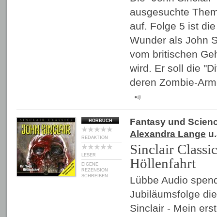
ausgesuchte Theme
auf. Folge 5 ist di
Wunder als John Si
vom britischen Ge
wird. Er soll die "
deren Zombie-Arm
Fantasy und Scienc
HÖRBUCH
Alexandra Lange
u.
REDAKTION
Sinclair Classi
LESER
Höllenfahrt
EIGENE
REZENSION
SCHREIBEN
Lübbe Audio spend
Jubiläumsfolge di
Sinclair - Mein ers