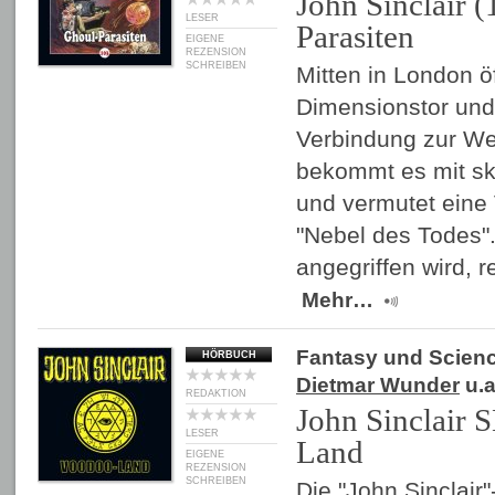
John Sinclair (
LESER
Parasiten
EIGENE
REZENSION
SCHREIBEN
Mitten in London öf
Dimensionstor und 
Verbindung zur Wel
bekommt es mit ske
und vermutet eine
"Nebel des Todes".
angegriffen wird, r
Mehr…
Fantasy und Scienc
HÖRBUCH
Dietmar Wunder
u.a
REDAKTION
John Sinclair 
LESER
Land
EIGENE
REZENSION
SCHREIBEN
Die "John Sinclair"