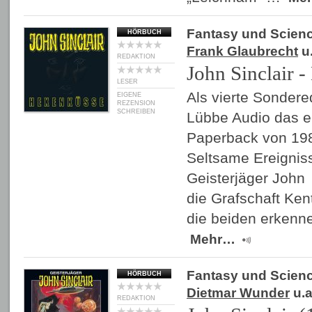
Fantasy und Scienc
HÖRBUCH
Frank Glaubrecht
u.
REDAKTION
John Sinclair 
LESER
Als vierte Sondered
EIGENE
REZENSION
SCHREIBEN
Lübbe Audio das er
Paperback von 198
Seltsame Ereignis
Geisterjäger John 
die Grafschaft Ke
die beiden erkenne
Mehr…
Fantasy und Scienc
HÖRBUCH
Dietmar Wunder
u.a
REDAKTION