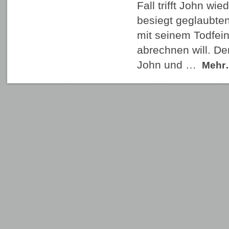
Fall trifft John wi
besiegt geglaubten
mit seinem Todfein
abrechnen will. Der
John und …
Mehr