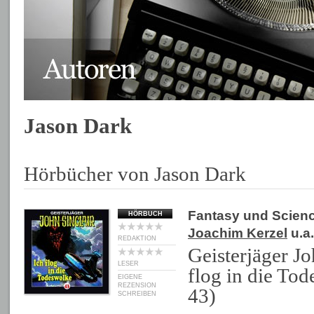
Jason Dark
Hörbücher von Jason Dark
Fantasy und Scienc
HÖRBUCH
Joachim Kerzel
u.a.
REDAKTION
Geisterjäger Jo
LESER
flog in die To
EIGENE
REZENSION
43)
SCHREIBEN