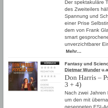
Der spektakuläre T
des Zweiteilers häl
Spannung und Schr
einer Prise Selbsti
dem von Frank Gl
smart gesprochene
unverzichtbarer Ei
Mehr…
Fantasy und Scienc
HÖRBUCH
Dietmar Wunder
u.a
REDAKTION
Don Harris – 
LESER
3 + 4)
EIGENE
REZENSION
SCHREIBEN
Nach zwei Jahren 
um den mit übernat
gesegneten ESI-Ag