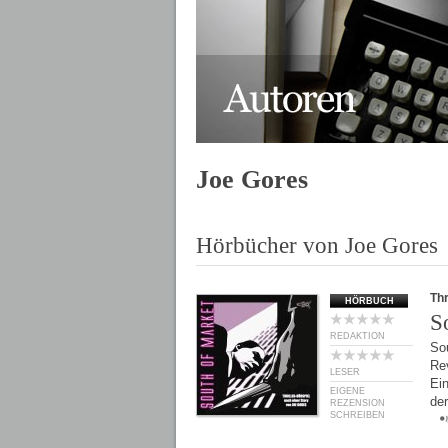
Joe Gores
Hörbücher von Joe Gores
Thr
HÖRBUCH
S
REDAKTION
So
Rev
LESER
Ein
EIGENE
de
REZENSION
SCHREIBEN