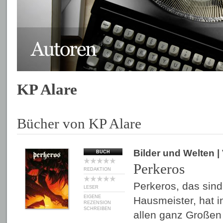
KP Alare
Bücher von KP Alare
Bilder und Welten
|
BUCH
Perkeros
REDAKTION
Perkeros, das sind
LESER
EIGENE
Hausmeister, hat i
REZENSION
SCHREIBEN
allen ganz Großen 