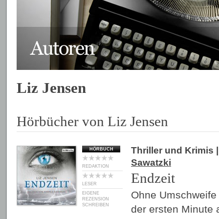
Liz Jensen
Hörbücher von Liz Jensen
Thriller und Krimis
|
HÖRBUCH
Sawatzki
REDAKTION
Endzeit
LESER
Ohne Umschweife 
EIGENE
REZENSION
SCHREIBEN
der ersten Minute