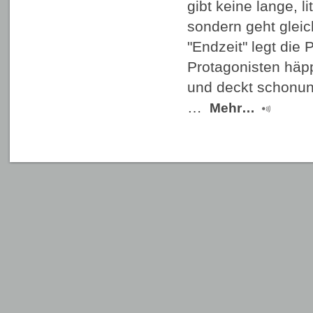
gibt keine lange, l
sondern geht glei
"Endzeit" legt die
Protagonisten häp
und deckt schonun
…
Mehr…