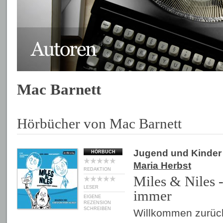
Mac Barnett
Hörbücher von Mac Barnett
Jugend und Kinder
HÖRBUCH
Maria Herbst
REDAKTION
Miles & Niles 
LESER
immer
EIGENE
REZENSION
SCHREIBEN
Willkommen zurück