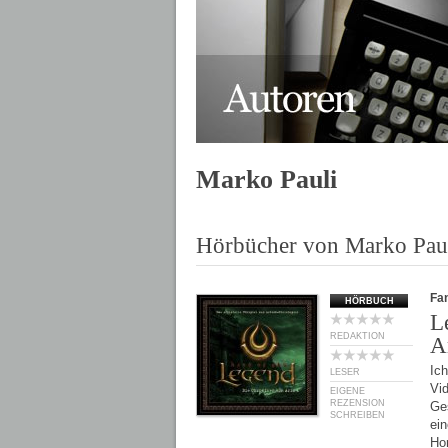
Marko Pauli
Hörbücher von Marko Pau
Fan
HÖRBUCH
L
REDAKTION
A
Ich
LESER
Vid
EIGENE
REZENSION
Ges
SCHREIBEN
ein
Ho