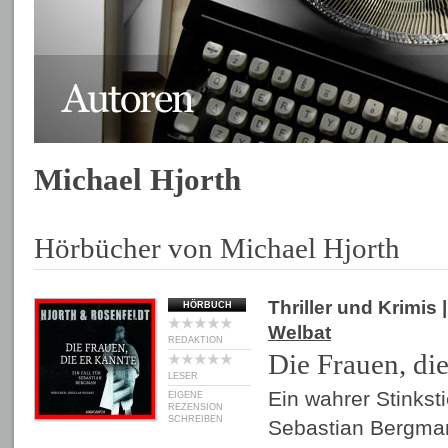
Michael Hjorth
Hörbücher von Michael Hjorth
Thriller und Krimis
|
HÖRBUCH
Welbat
REDAKTION
Die Frauen, die
LESER
Ein wahrer Stinkstie
EIGENE
REZENSION
SCHREIBEN
Sebastian Bergman