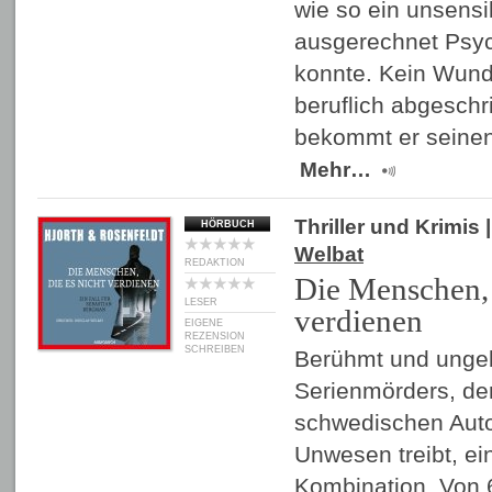
wie so ein unsens
ausgerechnet Psy
konnte. Kein Wunde
beruflich abgeschr
bekommt er seinen
Mehr…
Thriller und Krimis
|
HÖRBUCH
Welbat
REDAKTION
Die Menschen, 
LESER
verdienen
EIGENE
REZENSION
SCHREIBEN
Berühmt und ungebi
Serienmörders, der
schwedischen Aut
Unwesen treibt, ein
Kombination. Von 