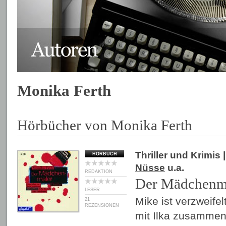
Monika Ferth
Hörbücher von Monika Ferth
Thriller und Krimis
|
HÖRBUCH
Nüsse
u.a.
REDAKTION
Der Mädchenm
LESER
Mike ist verzweifelt
21
REZENSIONEN
mit Ilka zusammen