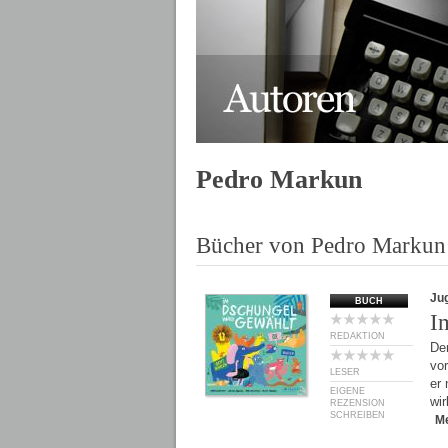
Pedro Markun
Bücher von Pedro Markun
Ju
BUCH
I
REDAKTION
De
vor
LESER
er 
EIGENE
wir
REZENSION
SCHREIBEN
M