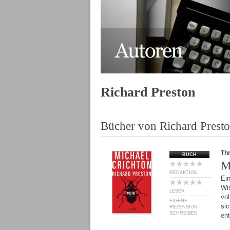
Richard Preston
Bücher von Richard Prest
Thr
BUCH
M
REDAKTION
Ei
Wis
LESER
vol
EIGENE
si
REZENSION
SCHREIBEN
en