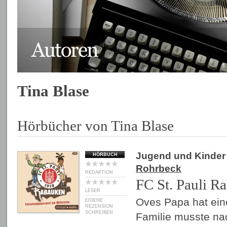
Tina Blase
Hörbücher von Tina Blase
Jugend und Kinder
HÖRBUCH
Rohrbeck
REDAKTION
FC St. Pauli R
LESER
Oves Papa hat ein
EIGENE
REZENSION
SCHREIBEN
Familie musste na