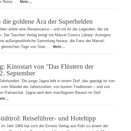
ner Reise …
Mehr…
die goldene Ära der Superhelden
lden erlebt eine Renaissance – und mit ihr die Legenden, die sie
. Der Taschen Verlag bringt mit Marvel Comics Library: Avengers
eine außergewöhnliche Sammlung heraus, die Fans der Marvel-
e glorreichen Tage von Stan …
Mehr…
g: Kinostart von "Das Flüstern der
2. September
Jahrhundert. Die junge Jagna lebt in einem Dorf, das geprägt ist von
 vom Wandel der Jahreszeiten, von bunten Traditionen – und von
ten Patriarchat. Jagna wird dem mächtigsten Bauern im Dorf
ehr…
üdtirol: Reiseführer- und Hoteltipp
 im Jahr 1984 hat sich der Emons Verlag aus Köln zu einem der