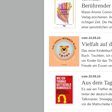
Berührender 
Maren Aminis Comicd
Verlag erschienen. 
richtigen Zeit. Die H
einer persönlichen u
vom 24.09.24
Vielfalt auf 
Das erste Kinderbuc
Buch. Tischlein, ich 
um Kinder für das Th
Freude am Essen un
vom 20.09.24
Aus dem Tage
Es war ein Treffen d
hinter der deutsch-d
Talkmaster, Showgiga
vor die Mattscheibe 