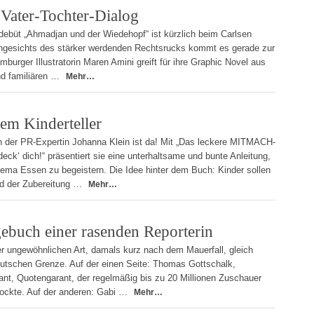
Vater-Tochter-Dialog
ebüt „Ahmadjan und der Wiedehopf“ ist kürzlich beim Carlsen
Angesichts des stärker werdenden Rechtsrucks kommt es gerade zur
amburger Illustratorin Maren Amini greift für ihre Graphic Novel aus
nd familiären …
Mehr…
dem Kinderteller
h der PR-Expertin Johanna Klein ist da! Mit „Das leckere MITMACH-
deck‘ dich!“ präsentiert sie eine unterhaltsame und bunte Anleitung,
ema Essen zu begeistern. Die Idee hinter dem Buch: Kinder sollen
d der Zubereitung …
Mehr…
buch einer rasenden Reporterin
er ungewöhnlichen Art, damals kurz nach dem Mauerfall, gleich
eutschen Grenze. Auf der einen Seite: Thomas Gottschalk,
nt, Quotengarant, der regelmäßig bis zu 20 Millionen Zuschauer
lockte. Auf der anderen: Gabi …
Mehr…