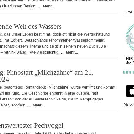
apierähnlichen Umfeld festhalten möchten. Mit seinem innovativen
em ultradünnen Design …
Mehr…
Lese
rende Welt des Wassers
t, das unser Leben bestimmt, doch oft nicht die Wertschätzung
ent. Pat Eckert, Deutschlands renommierter Wassersommelier,
denschaft diesem Thema und zeigt in seinem neuen Buch „Die
 rethink water", wie vielschichtig …
Mehr…
g: Kinostart „Milchzähne“ am 21.
024
el beachtetes Romandebüt “Milchzähne” wurde verfilmt und kommt
 ins Kino. Die Geschichte entführt in eine düstere, fast
 erzählt von der Außenseiterin Skalde, die im Kampf gegen
News
 selbst, sondern …
Mehr…
enswertester Pechvogel
it seiner Geburt im Jahr 1934 zu den bekanntesten und