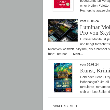
bedeutendsten Verlage
einer breiten Palette
Recherche auszeich
vom 06.08.24
Luminar Mobi
Pro von Sky
Luminar Mobile ist j
und bringt fortschrit
Kreativen weltweit. Skylum, als führender 
führt Luminar …
Mehr…
vom 06.08.24
Kunst, Krimi
Geld oder Liebe? Ori
Höhenangst? Um all d
turbulente, romantis
sich um Leo Sailer,
VORHERIGE SEITE