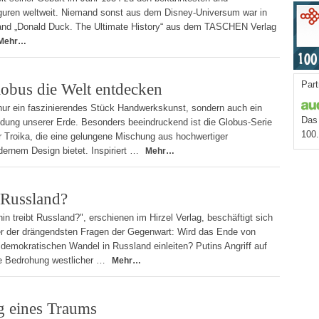
iguren weltweit. Niemand sonst aus dem Disney-Universum war in
band „Donald Duck. The Ultimate History“ aus dem TASCHEN Verlag
Mehr…
Part
obus die Welt entdecken
 nur ein faszinierendes Stück Handwerkskunst, sondern auch ein
Das 
dung unserer Erde. Besonders beeindruckend ist die Globus-Serie
100
 Troika, die eine gelungene Mischung aus hochwertiger
ernem Design bietet. Inspiriert …
Mehr…
 Russland?
n treibt Russland?", erschienen im Hirzel Verlag, beschäftigt sich
er der drängendsten Fragen der Gegenwart: Wird das Ende von
 demokratischen Wandel in Russland einleiten? Putins Angriff auf
ne Bedrohung westlicher …
Mehr…
g eines Traums