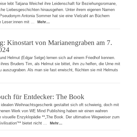
reise lebt Tatjana Weichel ihre Leidenschaft für Beziehungsromane,
ische Liebesgeschichten hinausgehen. Unter ihrem eigenen Namen
 Pseudonym Antonia Sommer hat sie eine Vielzahl an Büchern
hre Leser:innen mit …
Mehr…
g: Kinostart von Marianengraben am 7.
024
und Helmut (Edgar Selge) lernen sich auf einem Friedhof kennen.
hres Bruders Tim, als Helmut sie bittet, ihm zu helfen, die Urne mit
u auszugraben. Als man sie fast erwischt, flüchten sie mit Helmuts
uch für Entdecker: The Book
dealen Weihnachtsgeschenk gestaltet sich oft schwierig, doch mit
enenen Werk von WE Mind Publishing haben wir einen wahren
e visuelle Enzyklopädie **„The Book. Der ultimative Wegweiser zum
vilisation“** bietet nicht …
Mehr…