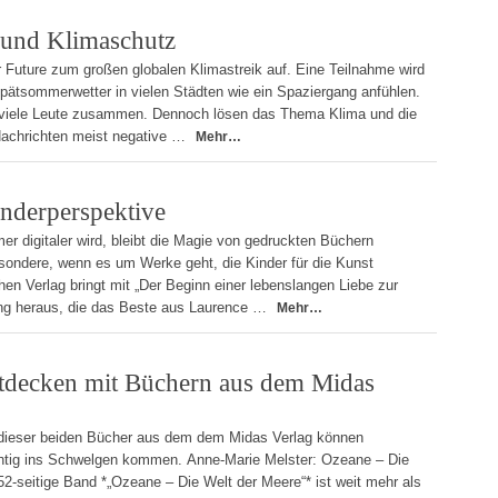
 und Klimaschutz
or Future zum großen globalen Klimastreik auf. Eine Teilnahme wird
Spätsommerwetter in vielen Städten wie ein Spaziergang anfühlen.
viele Leute zusammen. Dennoch lösen das Thema Klima und die
achrichten meist negative …
Mehr…
nderperspektive
mer digitaler wird, bleibt die Magie von gedruckten Büchern
sondere, wenn es um Werke geht, die Kinder für die Kunst
hen Verlag bringt mit „Der Beginn einer lebenslangen Liebe zur
g heraus, die das Beste aus Laurence …
Mehr…
ntdecken mit Büchern aus dem Midas
 dieser beiden Bücher aus dem dem Midas Verlag können
ichtig ins Schwelgen kommen. Anne-Marie Melster: Ozeane – Die
2-seitige Band *„Ozeane – Die Welt der Meere“* ist weit mehr als