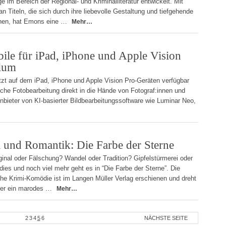
 im Bereich der Regional- und Kriminalliteratur entwickelt. Mit
 an Titeln, die sich durch ihre liebevolle Gestaltung und tiefgehende
nen, hat Emons eine …
Mehr…
le für iPad, iPhone und Apple Vision
lum
etzt auf dem iPad, iPhone und Apple Vision Pro-Geräten verfügbar
tliche Fotobearbeitung direkt in die Hände von Fotograf:innen und
Anbieter von KI-basierter Bildbearbeitungssoftware wie Luminar Neo,
 und Romantik: Die Farbe der Sterne
ginal oder Fälschung? Wandel oder Tradition? Gipfelstürmerei oder
ies und noch viel mehr geht es in “Die Farbe der Sterne”. Die
che Krimi-Komödie ist im Langen Müller Verlag erschienen und dreht
 der ein marodes …
Mehr…
2
3
4
5
6
NÄCHSTE SEITE