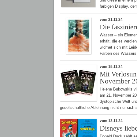
und diese in einem p
farbigen Display, d
vom 21.11.24
Die faszinie
Wasser – ein Elemen
erhält, die es verdi
widmet sich mit Lei
Farben des Wassers –
vom 15.11.24
Mit Verlosun
November 2
Helene Bukowskis vi
am 21. November 2024
dystopische Welt und
gesellschaftliche Ablehnung nicht nur sich
vom 13.11.24
Disneys lieb
Donald Duck zählt se