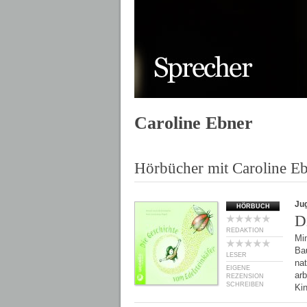
Caroline Ebner
Hörbücher mit Caroline E
Ju
HÖRBUCH
D
REDAKTION
Mim
Ba
LESER
nat
EIGENE
ar
REZENSION
SCHREIBEN
Ki