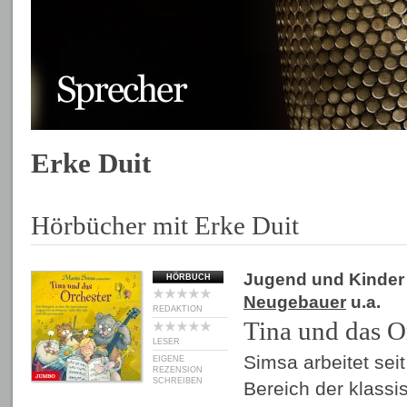
Erke Duit
Hörbücher mit Erke Duit
Jugend und Kinder
HÖRBUCH
Neugebauer
u.a.
REDAKTION
Tina und das O
LESER
Simsa arbeitet sei
EIGENE
REZENSION
SCHREIBEN
Bereich der klassi