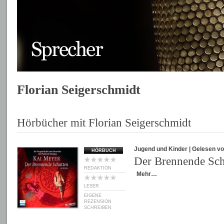
Florian Seigerschmidt
Hörbücher mit Florian Seigerschmidt
Jugend und Kinder
| Gelesen v
HÖRBUCH
Der Brennende Sch
REDAKTION
Mehr…
LESER
EIGENE
REZENSION
SCHREIBEN