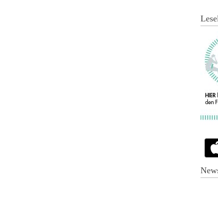
Lese
News