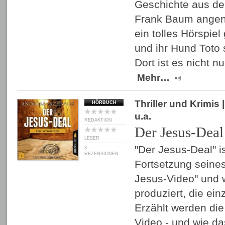
Geschichte aus de
Frank Baum ange
ein tolles Hörspiel
und ihr Hund Toto 
Dort ist es nicht 
Mehr…
Thriller und Krimis
|
HÖRBUCH
u.a.
REDAKTION
Der Jesus-Deal
LESER
"Der Jesus-Deal" 
3
REZENSIONEN
Fortsetzung seines
Jesus-Video" und w
produziert, die einz
Erzählt werden die
Video - und wie d