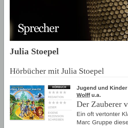
Julia Stoepel
Hörbücher mit Julia Stoepel
Jugend und Kinder
HÖRBUCH
Wolff
u.a.
REDAKTION
Der Zauberer 
LESER
Ein oft vertonter K
EIGENE
REZENSION
SCHREIBEN
Marc Gruppe diese