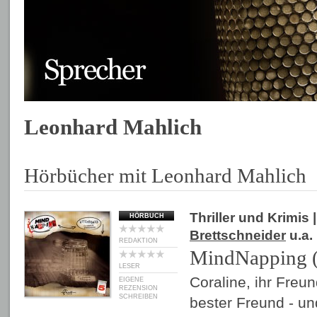
Leonhard Mahlich
Hörbücher mit Leonhard Mahlich
Thriller und Krimis
|
HÖRBUCH
Brettschneider
u.a.
REDAKTION
MindNapping (
LESER
Coraline, ihr Freu
EIGENE
REZENSION
SCHREIBEN
bester Freund - un