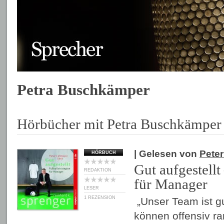
Petra Buschkämper
Hörbücher mit Petra Buschkämper
| Gelesen von
Pete
HÖRBUCH
Gut aufgestellt
REDAKTION
für Manager
LESER
1 REZENSION
„Unser Team ist gut
können offensiv r