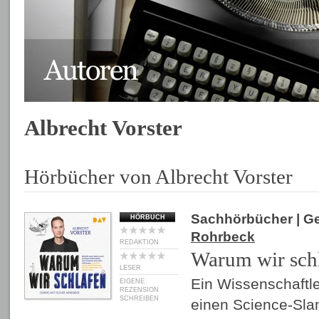
Albrecht Vorster
Hörbücher von Albrecht Vorster
Sachhörbücher
| G
HÖRBUCH
Rohrbeck
REDAKTION
Warum wir sch
LESER
Ein Wissenschaftl
EIGENE
REZENSION
SCHREIBEN
einen Science-Sl