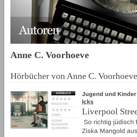
Anne C. Voorhoeve
Hörbücher von Anne C. Voorhoev
Jugend und Kinder
HÖRBUCH
Icks
REDAKTION
Liverpool Stree
LESER
So richtig jüdisch f
EIGENE
REZENSION
SCHREIBEN
Ziska Mangold aus 