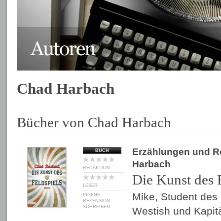
Chad Harbach
Bücher von Chad Harbach
Erzählungen und 
BUCH
Harbach
REDAKTION
Die Kunst des 
LESER
Mike, Student des
EIGENE
REZENSION
SCHREIBEN
Westish und Kapit