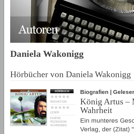
Daniela Wakonigg
Hörbücher von Daniela Wakonigg
Biografien
| Gelese
HÖRBUCH
König Artus –
REDAKTION
Wahrheit
LESER
EIGENE
Ein munteres Gesc
REZENSION
SCHREIBEN
Verlag, der (Zitat