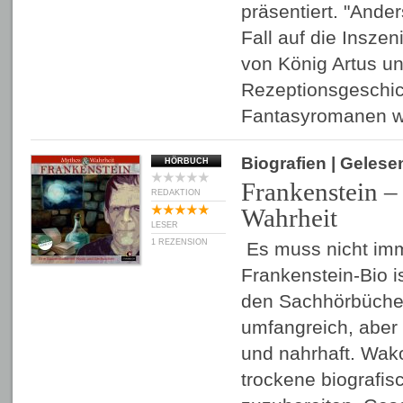
präsentiert. "Ande
Fall auf die Insze
von König Artus un
Rezeptionsgeschich
Fantasyromanen w
Biografien
| Gelese
HÖRBUCH
Frankenstein 
REDAKTION
Wahrheit
LESER
1 REZENSION
Es muss nicht imm
Frankenstein-Bio i
den Sachhörbücher
umfangreich, aber
und nahrhaft. Wako
trockene biografis