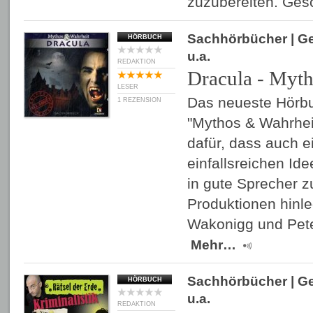
zuzubereiten. Ges
Sachhörbücher
| G
HÖRBUCH
u.a.
REDAKTION
Dracula - Myth
LESER
Das neueste Hörbu
1 REZENSION
"Mythos & Wahrheit
dafür, dass auch e
einfallsreichen Id
in gute Sprecher zu
Produktionen hinl
Wakonigg und Pet
Mehr…
Sachhörbücher
| G
HÖRBUCH
u.a.
REDAKTION