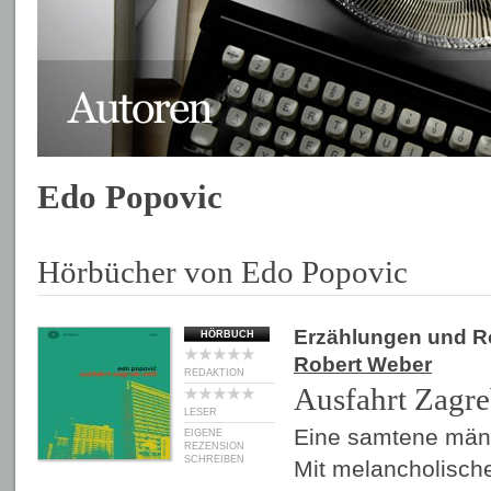
Edo Popovic
Hörbücher von Edo Popovic
Erzählungen und 
HÖRBUCH
Robert Weber
REDAKTION
Ausfahrt Zagr
LESER
Eine samtene männ
EIGENE
REZENSION
SCHREIBEN
Mit melancholisch