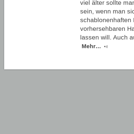
viel älter sollte m
sein, wenn man sic
schablonenhaften 
vorhersehbaren Ha
lassen will. Auch 
Mehr…